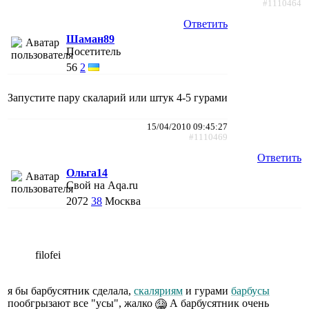
#1110464
Ответить
Шаман89
Посетитель
56
2
Запустите пару скаларий или штук 4-5 гурами
15/04/2010 09:45:27
#1110469
Ответить
Ольга14
Свой на Aqa.ru
2072
38
Москва
filofei
я бы барбусятник сделала,
скаляриям
и гурами
барбусы
пообгрызают все "усы", жалко
А барбусятник очень