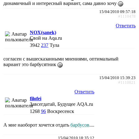
динамичный и интересный вариант, сама давно хочу
15/04/2010 09:57:18
#1110478
Ответить
NOX(sanek)
Свой на Aqa.ru
3942
237
Тула
согласен с вышесказанными мнениями, оптимальный
вариант это барбусятник
15/04/2010 15:39:23
#1110821
Ответить
filofei
Завсегдатай, Будущее AQA.ru
1268
96
Воскресенск
А мне наоборот хочется отдать
барбусов
....
15/04/2010 18:35:12