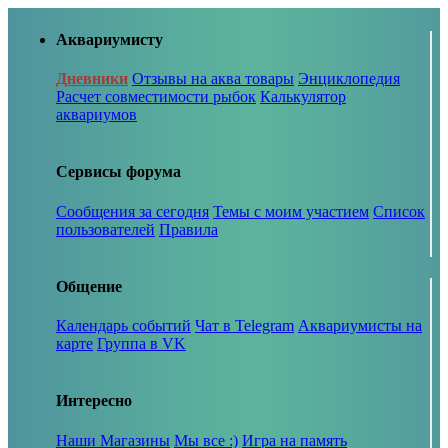
Аквариумисту
Дневники
Отзывы на аква товары
Энциклопедия
Расчет совместимости рыбок
Калькулятор
аквариумов
Сервисы форума
Сообщения за сегодня
Темы с моим участием
Список
пользователей
Правила
Общение
Календарь событий
Чат в Telegram
Аквариумисты на
карте
Группа в VK
Интересно
Наши Магазины
Мы все :)
Игра на память