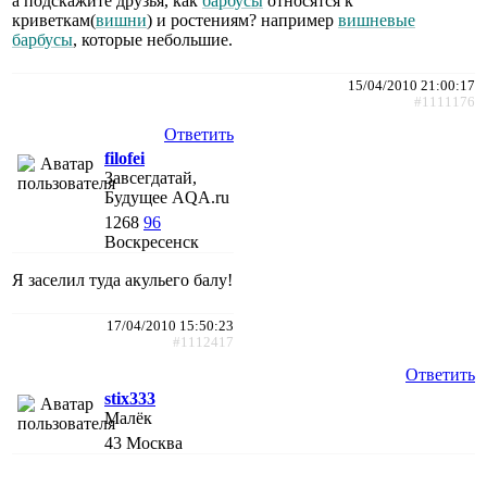
а подскажите друзья, как
барбусы
относятся к
криветкам(
вишни
) и ростениям? например
вишневые
барбусы
, которые небольшие.
15/04/2010 21:00:17
#1111176
Ответить
filofei
Завсегдатай,
Будущее AQA.ru
1268
96
Воскресенск
Я заселил туда акульего балу!
17/04/2010 15:50:23
#1112417
Ответить
stix333
Малёк
43
Москва