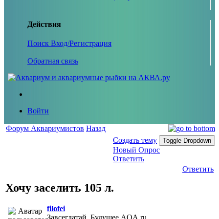
Действия
Поиск
Вход/Регистрация
Обратная связь
Войти
Форум Аквариумистов
Назад
Создать тему
Toggle Dropdown
Новый Опрос
Ответить
Ответить
Хочу заселить 105 л.
filofei
Завсегдатай, Будущее AQA.ru