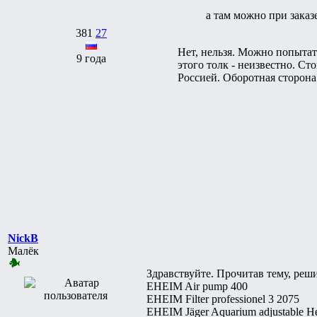
а там можно при заказ
381
27
Нет, нельзя. Можно попытать
9 года
этого толк - неизвестно. С
Россией. Оборотная сторона
NickB
Малёк
Здравствуйте. Прочитав тему, решил
EHEIM Air pump 400
EHEIM Filter professionel 3 2075
EHEIM Jäger Aquarium adjustable H