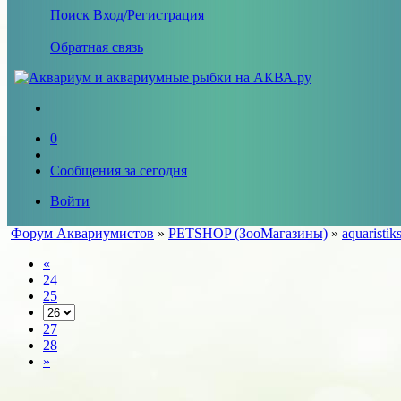
Поиск
Вход/Регистрация
Обратная связь
0
Сообщения за сегодня
Войти
Форум Аквариумистов
»
PETSHOP (ЗооМагазины)
»
aquaristik
«
24
25
27
28
»