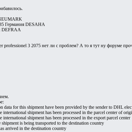
рибавилось.
:
ия NEUMARK
:35 Германия DESAHA
ния DEFRAA
 professionel 3 2075 нет ли с проблем? А то я тут ну форуме про
нием.
е:
 data for this shipment have been provided by the sender to DHL elect
nternational shipment has been processed in the parcel center of orig
international shipment has been processed in the export parcel center
hipment is being transported to the destination country
s arrived in the destination country