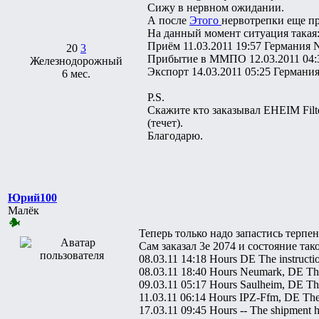
Сижу в нервном ожидании.
А после
Этого
нервотрепки еще п
На данный момент ситуация такая
Приём 11.03.2011 19:57 Герман
20
3
Прибытие в ММПО 12.03.2011 04
Железнодорожный
Экспорт 14.03.2011 05:25 Герма
6 мес.
P.S.
Скажите кто заказывал EHEIM Filter
(течет).
Благодарю.
Юрий100
Малёк
Теперь только надо запастись терпе
Сам заказал 3e 2074 и состояние тако
08.03.11 14:18 Hours DE The instruction
08.03.11 18:40 Hours Neumark, DE The i
09.03.11 05:17 Hours Saulheim, DE The 
11.03.11 06:14 Hours IPZ-Ffm, DE The s
17.03.11 09:45 Hours -- The shipment ha