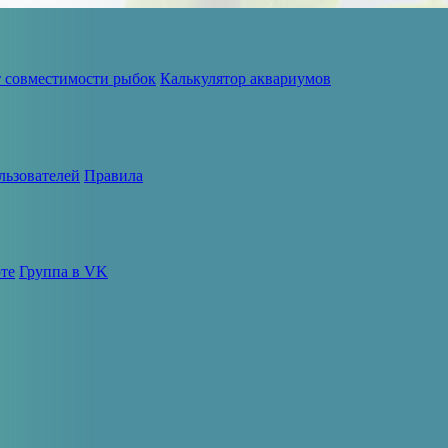
т совместимости рыбок
Калькулятор аквариумов
льзователей
Правила
те
Группа в VK