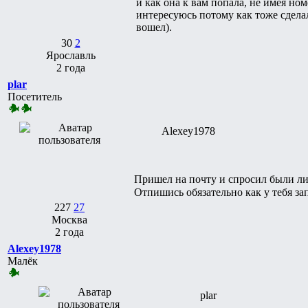
и как она к вам попала, не имея но
интересуюсь потому как тоже сделал
вошел).
30
2
Ярославль
2 года
plar
Посетитель
Alexey1978
Пришел на почту и спросил были ли 
Отпишись обязательно как у тебя з
227
27
Москва
2 года
Alexey1978
Малёк
plar