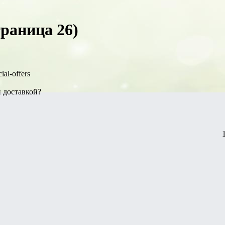
траница 26)
ial-offers
 доставкой?