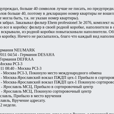
дупреждал, больше 40 символов лучше не писать, но предупред
волов больше 40, поэтому в декларацию номер квартиры не вошел.
 могла быть, т.к. не указан номер квартиры).
 забрал. Заказывал фильтр Ehem professionel 3e 2076, комплект 
 все в коробку: фильтр в своей родной коробке, наполнители в 
 вскрывали, из родной коробки повытаскивали наполнители. Обр
коробку. Ничего не рассыпалось, благо что каждый вид наполни
- Германия NEUMARK
2011 04:54 - Германия DESAHA
 - Германия DEFRAA
 Москва PCI-3
11 08:40 - Москва PCI-3
31 - Москва PCI-3, Покинуло место международного обмена
:30 - Москва-Ярославский вокзал ПЖДП цех-1 Прибыло в сортиро
:39 - Москва-Ярославский вокзал ПЖДП цех-1 Покинуло сортиров
47 - Ярославль МСЦ, Прибыло в сортировочный центр
52 - Ярославль МСЦ, Покинуло сортировочный центр
ославль, Прибыло в место вручения
славль, Вручение адресату.
 2 недели.