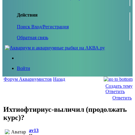
Действия
Поиск
Вход/Регистрация
Обратная связь
Войти
Форум Аквариумистов
Назад
Создать тему
Ответить
Ответить
Ихтиофтириус-выличил (продолжать
курс)?
av13