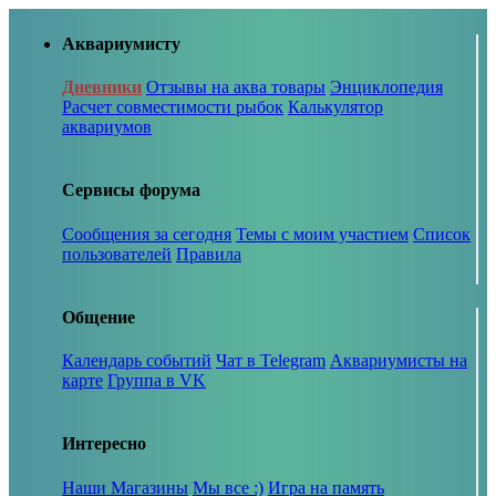
Аквариумисту
Дневники
Отзывы на аква товары
Энциклопедия
Расчет совместимости рыбок
Калькулятор
аквариумов
Сервисы форума
Сообщения за сегодня
Темы с моим участием
Список
пользователей
Правила
Общение
Календарь событий
Чат в Telegram
Аквариумисты на
карте
Группа в VK
Интересно
Наши Магазины
Мы все :)
Игра на память