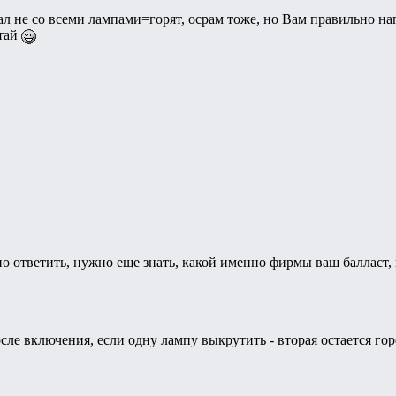
ючал не со всеми лампами=горят, осрам тоже, но Вам правильно 
итай
о ответить, нужно еще знать, какой именно фирмы ваш балласт,
ле включения, если одну лампу выкрутить - вторая остается горет