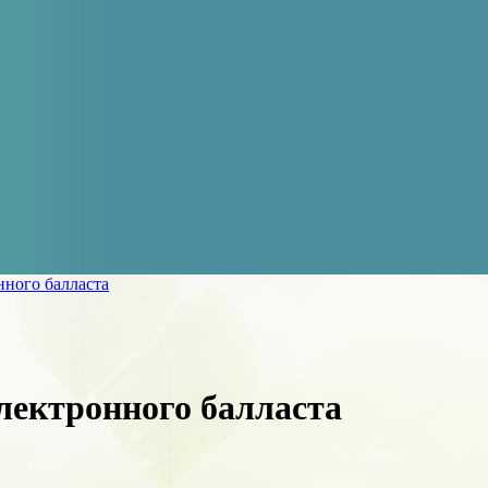
нного балласта
лектронного балласта