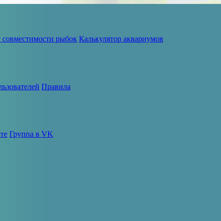
т совместимости рыбок
Калькулятор аквариумов
льзователей
Правила
те
Группа в VK