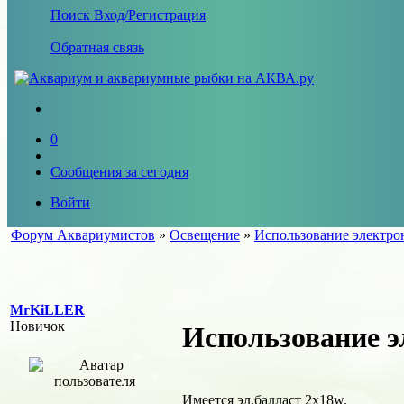
Поиск
Вход/Регистрация
Обратная связь
0
Сообщения за сегодня
Войти
Форум Аквариумистов
»
Освещение
»
Использование электро
MrKiLLER
Новичок
Использование э
Имеется эл.балласт 2х18w.