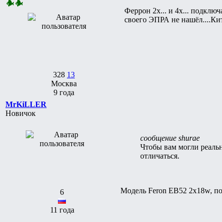
Феррон 2х... и 4х... подкл
своего ЭПРА не нашёл....К
328
13
Москва
9 года
MrKiLLER
Новичок
сообщение shurae
Чтобы вам могли реальн
отличаться.
Модель Feron EB52 2x18w, пос
6
11 года