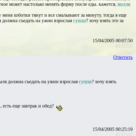
отное может настолько менять форму после еды. кажется,
молли
и у меня хоботки тянут и все смалывают за минуту. тогда я еще
ля должна съедать на ужин взрослая
гуппи
? хочу взять это за
15/04/2005 00:07:50
#192330
Ответить
тыля должна съедать на ужин взрослая
гуппи
? хочу взять
, есть еще завтрак и обед?
15/04/2005 00:25:19
#192332