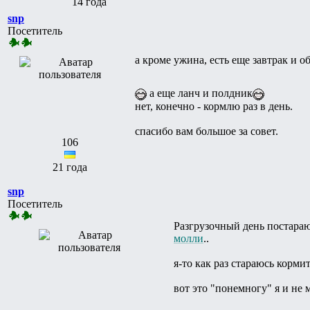
14 года
snp
Посетитель
а кроме ужина, есть еще завтрак и о
а еще ланч и полдник
нет, конечно - кормлю раз в день.
спасибо вам большое за совет.
106
21 года
snp
Посетитель
Разгрузочный день постараюс
молли
..
я-то как раз стараюсь корми
вот это "понемногу" я и не 