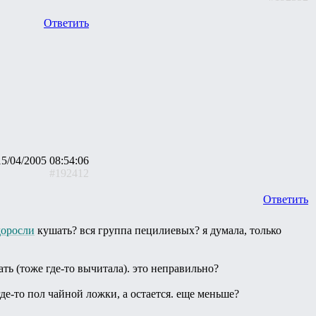
Ответить
15/04/2005 08:54:06
#192412
Ответить
доросли
кушать? вся группа пецилиевых? я думала, только
ь (тоже где-то вычитала). это неправильно?
где-то пол чайной ложки, а остается. еще меньше?