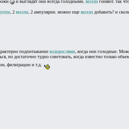
 рожи
и выглядят они всегда голодными.
молли
гоняют. так что
гуппи
, 2
молли
, 2 ампулярии. можно еще
молли
добавить? и сколь
арактерно подпитывание
водорослями
, когда они голодные. Мож
ся, но достаточно тудно советовать, когда известно только объе
ии, фильтрации и т.д.