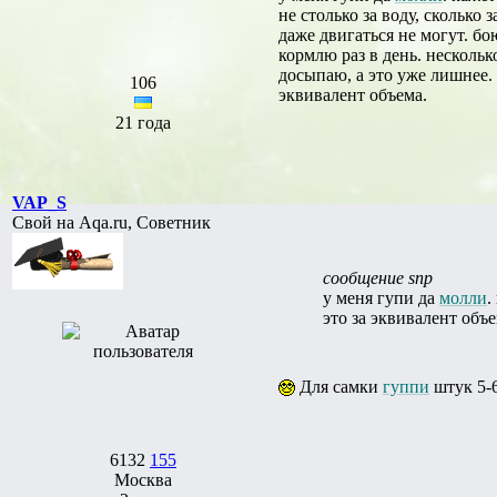
не столько за воду, сколько
даже двигаться не могут. бо
кормлю раз в день. несколько
досыпаю, а это уже лишнее. 
106
эквивалент объема.
21 года
VAP_S
Свой на Aqa.ru, Советник
сообщение snp
у меня гупи да
молли
.
это за эквивалент объе
Для самки
гуппи
штук 5-6
6132
155
Москва