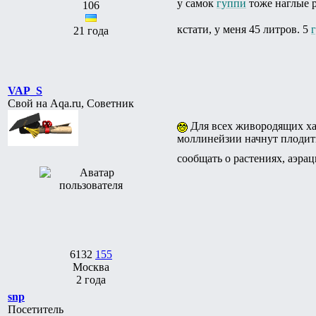
у самок
гуппи
тоже наглые
106
кстати, у меня 45 литров. 5
21 года
VAP_S
Свой на Aqa.ru, Советник
Для всех живородящих х
моллинейзии начнут плодить
сообщать о растениях, аэрац
6132
155
Москва
2 года
snp
Посетитель