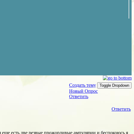
Создать тему
Toggle Dropdown
Новый Опрос
Ответить
Ответить
еня еще есть две резвые прожорливые ампулярии и беспокоюсь я