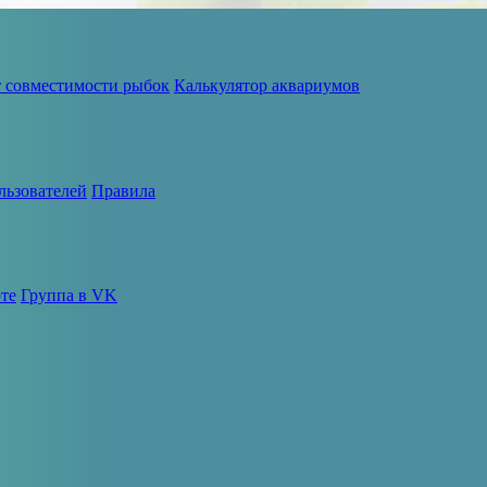
т совместимости рыбок
Калькулятор аквариумов
льзователей
Правила
те
Группа в VK