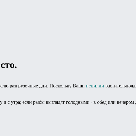
сто.
неделю разгрузочные дни. Поскольку Ваши
пецилии
растительнояд
у и с утра; если рыбы выглядят голодными - в обед или вечеро