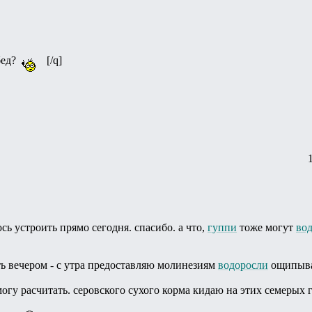
бед?
[/q]
ь устроить прямо сегодня. спасибо. а что,
гуппи
тоже могут
во
ть вечером - с утра предоставляю молинезиям
водоросли
ощипыват
могу расчитать. серовского сухого корма кидаю на этих семерых 