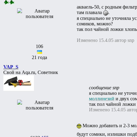
акваель-50, с родным фильтр
там плавала
.
я специально не уточняла у
сомиков, можно?
так пол чайной ложки хлопье
Изменено 15.4.05 автор snp
106
21 года
VAP_S
Свой на Aqa.ru, Советник
сообщение snp
я специально не уточн
моллинезий
и двух со
так пол чайной ложки 
Изменено 15.4.05 авто
Можно добавить и 2-3 мол
будут сомики, излишки подб