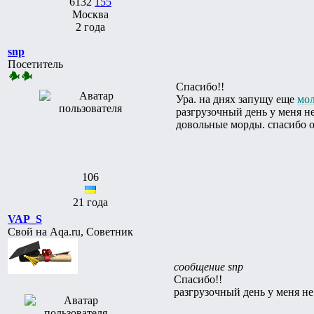
6132
155
Москва
2 года
snp
Посетитель
Спасибо!!
Ура. на днях запущу еще
мо
разгрузочный день у меня не
довольные морды. спасибо о
106
21 года
VAP_S
Свой на Aqa.ru, Советник
сообщение snp
Спасибо!!
разгрузочный день у меня н