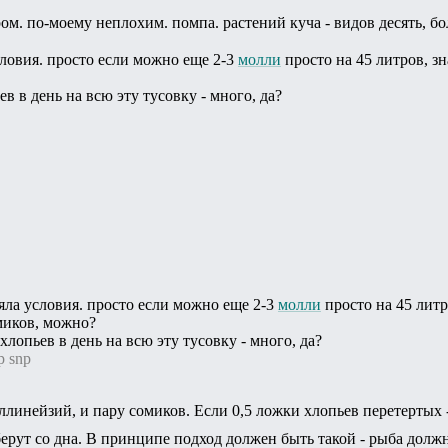
ом. по-моему неплохим. помпа. растений куча - видов десять, бо
словия. просто если можно еще 2-3
молли
просто на 45 литров, зн
в в день на всю эту тусовку - много, да?
яла условия. просто если можно еще 2-3
молли
просто на 45 литр
миков, можно?
хлопьев в день на всю эту тусовку - много, да?
р snp
линейзий, и пару сомиков. Если 0,5 ложки хлопьев перетертых 
ерут со дна. В принципе подход должен быть такой - рыба должн