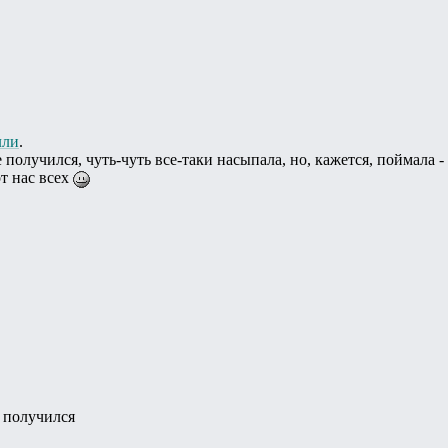
лли
.
 получился, чуть-чуть все-таки насыпала, но, кажется, поймала 
т нас всех
е получился