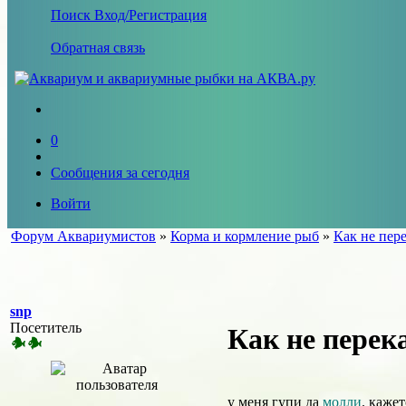
Поиск
Вход/Регистрация
Обратная связь
0
Сообщения за сегодня
Войти
Форум Аквариумистов
»
Корма и кормление рыб
»
Как не пер
snp
Посетитель
Как не перек
у меня гупи да
молли
. каже