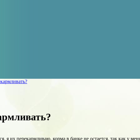
екармливать?
армливать?
тся, я их перекармливаю. корма в банке не остается, так как у м