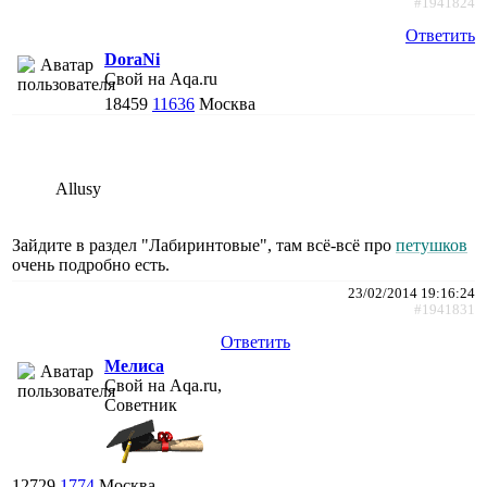
#1941824
Ответить
DoraNi
Свой на Aqa.ru
18459
11636
Москва
Allusy
Зайдите в раздел "Лабиринтовые", там всё-всё про
петушков
очень подробно есть.
23/02/2014 19:16:24
#1941831
Ответить
Мелиса
Свой на Aqa.ru,
Советник
12729
1774
Москва