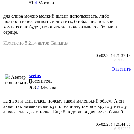
51
4
Москва
для слива можно мелкий шланг использовать, либо
полностью все сливать и чистить, биобаланса в такой
комнатке не будет, но опять же, подсказываю с болью в
сердце..
Изменено 5.2.14 автор Gamarus
05/02/2014 21:37:13
#1932388
Ответить
svetus
Посетитель
208
4
Москва
да я вот и удивилась, почему такой маленький обьем. А он
аквас так называемый купил на ибее, там все круто у него у
акваса, часы, лампочка. Еще б подставка для ручек была б...
05/02/2014 21:44:00
#1932398