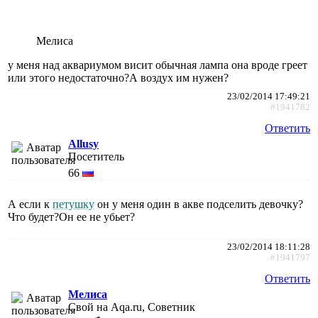
Мелиса
у меня над аквариумом висит обычная лампа она вроде греет
или этого недостаточно?А воздух им нужен?
23/02/2014 17:49:21
#1941782
Ответить
Allusy
Посетитель
66
А если к
петушку
он у меня один в акве подселить девочку?
Что будет?Он ее не убьет?
23/02/2014 18:11:28
#1941797
Ответить
Мелиса
Свой на Aqa.ru, Советник