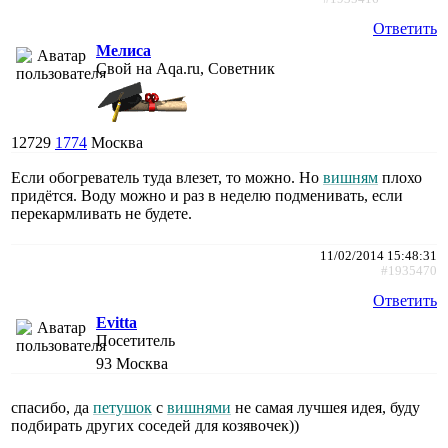
Ответить
Мелиса
Свой на Aqa.ru, Советник
12729
1774
Москва
Если обогреватель туда влезет, то можно. Но
вишням
плохо
придётся. Воду можно и раз в неделю подменивать, если
перекармливать не будете.
11/02/2014 15:48:31
#1935470
Ответить
Evitta
Посетитель
93
Москва
спасибо, да
петушок
с
вишнями
не самая лучшея идея, буду
подбирать других соседей для козявочек))