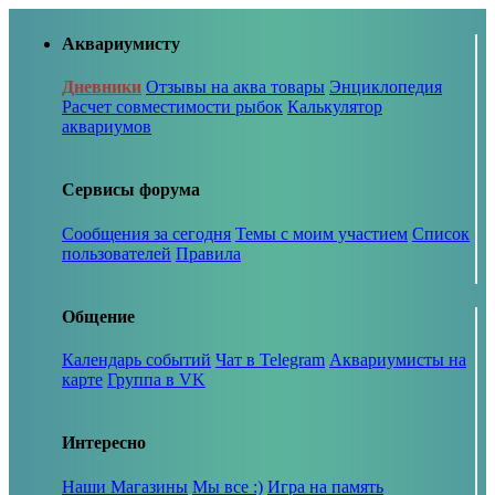
Аквариумисту
Дневники
Отзывы на аква товары
Энциклопедия
Расчет совместимости рыбок
Калькулятор
аквариумов
Сервисы форума
Сообщения за сегодня
Темы с моим участием
Список
пользователей
Правила
Общение
Календарь событий
Чат в Telegram
Аквариумисты на
карте
Группа в VK
Интересно
Наши Магазины
Мы все :)
Игра на память