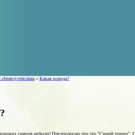
Lebistes) reticulata
»
Какая порода?
?
 похожих самцов небыло! Предпологаю что это "Синий принц". О