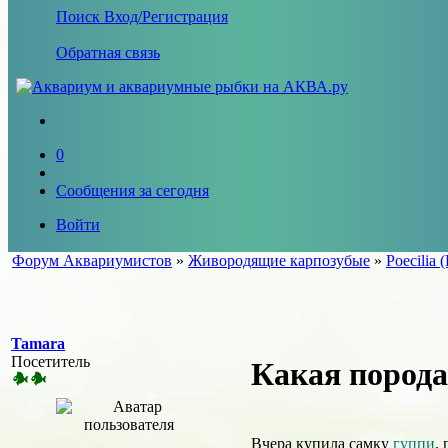
Поиск
Вход/Регистрация
Обратная связь
0
Сообщения за сегодня
Войти
Форум Аквариумистов
»
Живородящие карпозубые
»
Poecilia (
Tamara
Посетитель
Какая порода
Вчера купила самку
гуппи
,