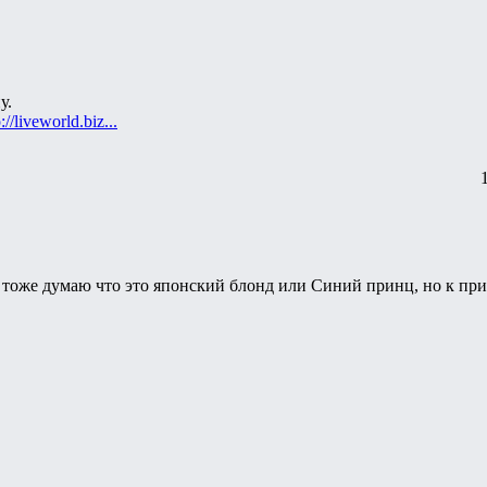
у.
://liveworld.biz...
 тоже думаю что это японский блонд или Синий принц, но к при