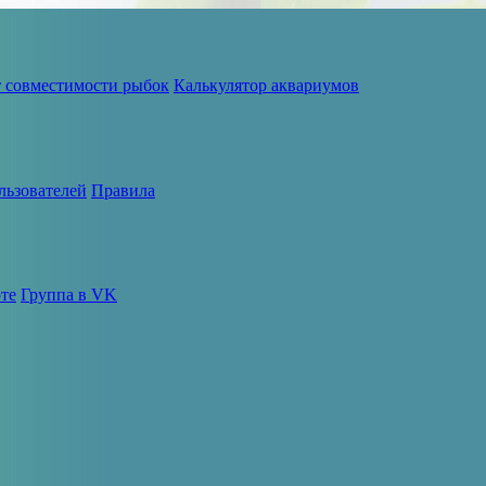
т совместимости рыбок
Калькулятор аквариумов
льзователей
Правила
те
Группа в VK