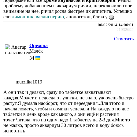
подкормке ели все
кроме анубиасов и криптокорин
. Решил
проблему добавлением в аквариум ричии, переключили свое
внимание на нее, ричия росла быстрее их аппетита. Успешно
ели
лимонник
,
валлиснерию
, апоногетон, бликсу
06/02/2014 14:06:01
#1932695
Ответить
Орехова
Малёк
34
murzilka1019
А они так и делают, сразу по таблетке захватывают
каждая.Может и недоедают улитки, не знаю, уж очень быстро
растут.Я думала наоборот, что от переедания..Для этого и
начала ломать, чтобы и сомики успевали.На каждую по две
таблетки в день вроде как много, а они ещё и растения
точат.Читала, что на одну надо 1 таблетку на 2-3 дня.Мне то
не жалко, просто аквариум 30 литров всего и воду боюсь
испортить