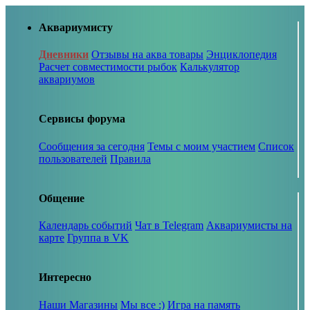
Аквариумисту
Дневники
Отзывы на аква товары
Энциклопедия
Расчет совместимости рыбок
Калькулятор
аквариумов
Сервисы форума
Сообщения за сегодня
Темы с моим участием
Список
пользователей
Правила
Общение
Календарь событий
Чат в Telegram
Аквариумисты на
карте
Группа в VK
Интересно
Наши Магазины
Мы все :)
Игра на память