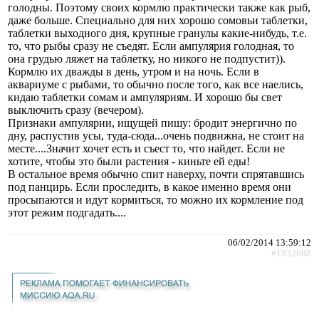
голодны. Поэтому своих кормлю практически также как рыб,
даже больше. Специально для них хорошо сомовьи таблетки,
таблетки выходного дня, крупные гранулы какие-нибудь, т.е.
то, что рыбы сразу не съедят. Если ампулярия голодная, то
она грудью ляжет на таблетку, но никого не подпустит)).
Кормлю их дважды в день, утром и на ночь. Если в
аквариуме с рыбами, то обычно после того, как все наелись,
кидаю таблетки сомам и ампуляриям. И хорошо бы свет
выключить сразу (вечером).
Признаки ампулярии, ищущей пишу: бродит энергично по
дну, распустив усы, туда-сюда...очень подвижна, не стоит на
месте....Значит хочет есть и съест то, что найдет. Если не
хотите, чтобы это были растения - киньте ей еды!
В остальное время обычно спит наверху, почти спрятавшись
под панцирь. Если проследить, в какое именно время они
просыпаются и идут кормиться, то можно их кормление под
этот режим подгадать....
06/02/2014 13:59:12
#1932688