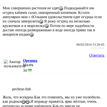
Мои совершенно растения не едят
Подкидывайте им
огурец кабачек салат, ошпаренный кипятком. Кстати
ампулярии мои с бОльшим удовольствием едят огурцы если
их сначала заморозить
Я режу огурец на несколько
кружочков и в морозилку
Потом по мере надобности
достаю иногда размораживаю в воде иногда прямо так в
аквариум кидаю
06/02/2014 13:29:03
#1932661
Ответить
Орехова
Малёк
34
pecheur-fish
Жаль, что всеядны.Как это поменять, мы их уже полюбили,
как родных
.И вправду нравятся, ярко жёлтые, очень
интересно за ними наблюдать.Как-то завели не