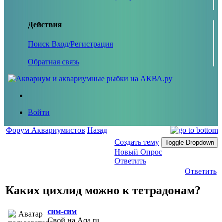
Действия
Поиск
Вход/Регистрация
Обратная связь
Войти
Форум Аквариумистов
Назад
Создать тему
Toggle Dropdown
Новый Опрос
Ответить
Ответить
Каких цихлид можно к тетрадонам?
сим-сим
Свой на Aqa.ru