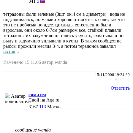
341
5
тетрадоны были зеленые (3шт. ок.4 см в диаметре) , вода не
подсаливалась, но малави хорошо относятся к соли, так что
это не проблема по идее. цихлиды естественно были
взрослые, они около 6-7см размером все, стайкой плавали.
тетрадоны их задумчиво пытались укусить, схватывали по
рылу и задумчиво уплывали в кусты. В таком сообществе
рыбсы прожили месяца 3-4, а потом терадонов завалил
ихтик
...
Изменено 15.11.06 автор wanda
15/11/2006 19:24:30
#373605
Ответить
сим-сим
Свой на Aqa.ru
3167
113
Москва
сообщение wanda