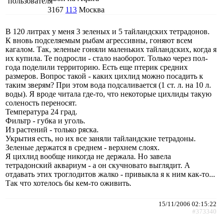
3167
113
Москва
В 120 литрах у меня 3 зеленых и 5 тайландских тетрадонов.
К вновь подселяемым рыбам агрессивны, гоняют всем
кагалом. Так, зеленые гоняли маленьких тайландских, когда я
их купила. Те подросли - стало наоборот. Только через пол-
года поделили территорию. Есть еще птерик средних
размеров. Вопрос такой - каких цихлид можно посадить к
таким зверям? При этом вода подсаливается (1 ст. л. на 10 л.
воды). Я вроде читала где-то, что некоторые цихлиды такую
соленость переносят.
Температура 24 град.
Фильтр - губка и уголь.
Из растений - только ряска.
Укрытия есть, но их все заняли тайландские тетрадоны.
Зеленые держатся в среднем - верхнем слоях.
Я цихлид вообще никогда не держала. Но завела
тетрадонский аквариум - а он скучновато выглядит. А
отдавать этих троглодитов жалко - привыкла я к ним как-то...
Так что хотелось бы кем-то оживить.
15/11/2006 02:15:22
#373340