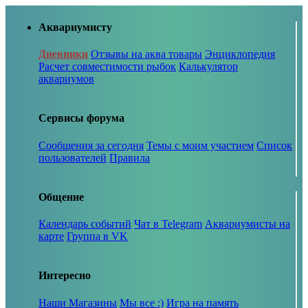
Аквариумисту
Дневники
Отзывы на аква товары
Энциклопедия
Расчет совместимости рыбок
Калькулятор
аквариумов
Сервисы форума
Сообщения за сегодня
Темы с моим участием
Список
пользователей
Правила
Общение
Календарь событий
Чат в Telegram
Аквариумисты на
карте
Группа в VK
Интересно
Наши Магазины
Мы все :)
Игра на память