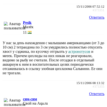
15/11/2006 07:52:12
#373351
Ответить
Pesik
Малёк
11
У нас за день нахождения с малышами американцами (от 3 до
10 см) 2 тетраодона по 3 см умудрились полностью откусить
хвост у сэджика, по кусочку отгрызть у
астронотусов
и
мееек. Причем цихлиды на них никак не реагировали,
видимо за рыбу не считали. После отсадки в отдельный
аквариум к ним в воспитательных целях периодически
отсаживалась в ссылку злобная цихлазома Сальвини. Ее они
не трогали.
15/11/2006 08:13:32
#373355
Ответить
сим-сим
Свой на Aqa.ru