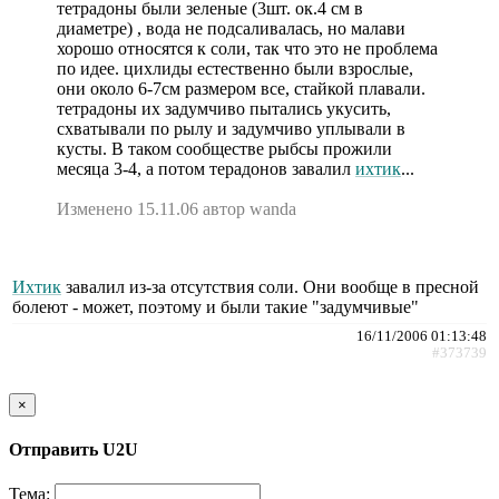
тетрадоны были зеленые (3шт. ок.4 см в
диаметре) , вода не подсаливалась, но малави
хорошо относятся к соли, так что это не проблема
по идее. цихлиды естественно были взрослые,
они около 6-7см размером все, стайкой плавали.
тетрадоны их задумчиво пытались укусить,
схватывали по рылу и задумчиво уплывали в
кусты. В таком сообществе рыбсы прожили
месяца 3-4, а потом терадонов завалил
ихтик
...
Изменено 15.11.06 автор wanda
Ихтик
завалил из-за отсутствия соли. Они вообще в пресной
болеют - может, поэтому и были такие "задумчивые"
16/11/2006 01:13:48
#373739
×
Отправить U2U
Тема: