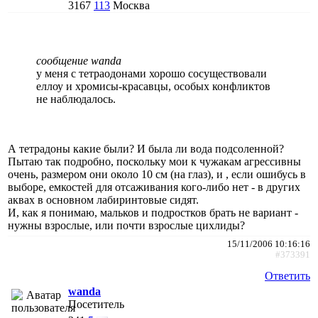
3167
113
Москва
сообщение wanda
у меня с тетраодонами хорошо сосуществовали
еллоу и хромисы-красавцы, особых конфликтов
не наблюдалось.
А тетрадоны какие были? И была ли вода подсоленной?
Пытаю так подробно, поскольку мои к чужакам агрессивны
очень, размером они около 10 см (на глаз), и , если ошибусь в
выборе, емкостей для отсаживания кого-либо нет - в других
аквах в основном лабиринтовые сидят.
И, как я понимаю, мальков и подростков брать не вариант -
нужны взрослые, или почти взрослые цихлиды?
15/11/2006 10:16:16
#373391
Ответить
wanda
Посетитель