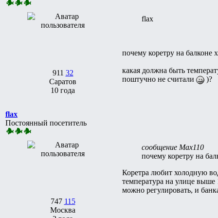
flax
почему коретру на балконе 
какая должна быть температ
911
32
поштучно не считали
)?
Саратов
10 года
flax
Постоянный посетитель
сообщение Max110
почему коретру на бал
Коретра любит холодную воду
температура на улице выше 1
можно регулировать, и банк
747
115
Москва