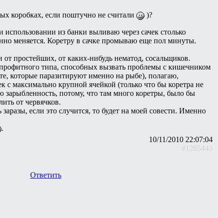
ных коробках, если поштучно не считали
)?
и использовании из банки выливаю через сачек столько
янно меняется. Коретру в сачке промываю еще пол минуты.
и от простейших, от каких-нибудь нематод, сосальщиков.
 сапрофитного типа, способных вызвать проблемы с кишечником
те, которые паразитируют именно на рыбе), полагаю,
к с максимально крупной ячейкой (только что бы коретра не
ю зарыбленность, потому, что там много коретры, было бы
лить от червячков.
аразы, если это случится, то будет на моей совести. Именно
.
10/11/2010 22:07:04
#1265443
Ответить