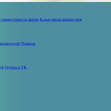
т совместимости рыбок
Калькулятор аквариумов
льзователей
Правила
те
Группа в VK