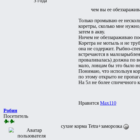
3 года
чем вы ее обеззаражив
Только промываю ее несколь
коретры, сколько мне нужно
затем в акву.
Ничем не обеззараживаю пос
Коретра не мотыль и не тру
она не содержит. Рыбно-спе
встречаются в малозарыблен
проваливалась) должна по в
мало, ловцам бы это было не
Понимаю, что используя кор
по этому открыто не пропа
На 5л не более спичечного к
Нравится
Max110
Робин
Посетитель
сухие корма Tetra+заморозка