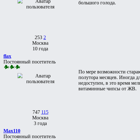
большого голода.
253
2
Москва
10 года
flax
Постоянный посетитель
По мере возможности стараю
полутора месяцев. Иногда д
недоступен, в это время мел
витаминные чипсы от ЖВ.
747
115
Москва
3 года
Max110
Постоянный посетитель