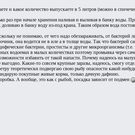
аете и какое количество выпускаете в 5 литров (можно в спичеч
ко раз при начале хранения наливая и выливая в банку воды. Пр
, доливаю в банку воду из-под крана. Таким образом вода посто
кольку не понимаю, от чего надо обеззараживать, от бактерий л
бочник, она водится не в иле а в толще воды. Так что бактерий
цифические бактерии, простисты и другие микроорганизмы (т.е. 
ных водоемах в малых количествах поэтому промывка через саче
озможности избавить от такой напасти. Почему надеюсь на малу
 выгодно. Какие-то совсем крупные заразы, надеюсь, смогу отде
етру теоретически подвергаю свою рыбу опасности какой нибудь з
гандирую покупные живые корма, только дачную дафнию.
оробка. А вообще, это как с рыбой, посадка зависит от подмен