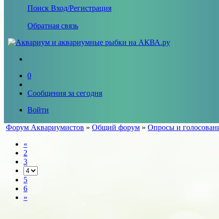
Поиск
Вход/Регистрация
Обратная связь
0
Сообщения за сегодня
Войти
Форум Аквариумистов
»
Общий форум
»
Опросы и голосован
«
2
3
5
6
»