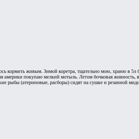
сь кормить живым. Зимой коретра, тщательно мою, храню в 5л ба
ля америки покупаю мелкий мотыль. Летом бочковая живность, в
кие рыбы (атериновые, расборы) сидят на сушке и резанной мидии