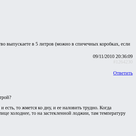
тво выпускаете в 5 литров (можно в спичечных коробках, если
09/11/2010 20:36:09
#1264230
Ответить
етрой?
 есть, то жмется ко дну, и ее наловить трудно. Когда
улице холоднее, то на застекленной лоджии, там температуру