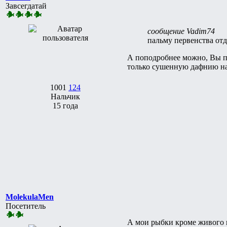
Завсегдатай
сообщение Vadim74
пальму первенства о
А поподробнее можно, Вы пе
только сушенную дафнию на 
1001
124
Нальчик
15 года
MolekulaMen
Посетитель
А мои рыбки кроме живого и