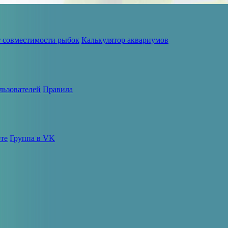
т совместимости рыбок
Калькулятор аквариумов
льзователей
Правила
те
Группа в VK