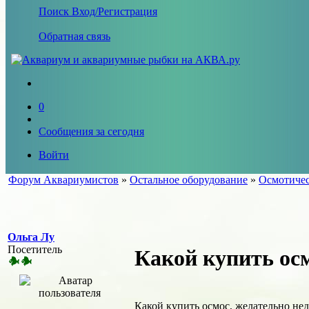
Поиск
Вход/Регистрация
Обратная связь
0
Сообщения за сегодня
Войти
Форум Аквариумистов
»
Остальное оборудование
»
Осмотичес
Ольга Лу
Посетитель
Какой купить ос
Какой купить осмос, желательно нед