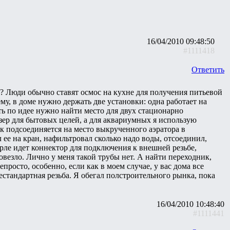
16/04/2010 09:48:50
#1111418
Ответить
са? Люди обычно ставят осмос на кухне для получения питьевой
ему, в доме нужно держать две установки: одна работает на
ть по идее нужно найти место для двух стационарно
зер для бытовых целей, а для аквариумных я использую
к подсоединяется на место выкрученного аэратора в
л ее на кран, нафильтровал сколько надо воды, отсоединил,
нерле идет коннектор для подключения к внешней резьбе,
повезло. Лично у меня такой трубы нет. А найти переходник,
епросто, особенно, если как в моем случае, у вас дома все
естандартная резьба. Я обегал полстроительного рынка, пока
16/04/2010 10:48:40
#1111441