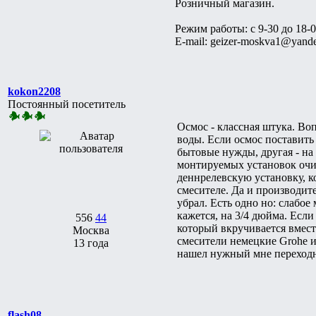
Розничный магазин.
Режим работы: с 9-30 до 18-
E-mail: geizer-moskva1@yande
kokon2208
Постоянный посетитель
Осмос - классная штука. Воп
воды. Если осмос поставить 
бытовые нужды, другая - на
монтируемых установок очис
деннрелевскую установку, к
смесителе. Да и производите
убрал. Есть одно но: слабое
кажется, на 3/4 дюйма. Если
556
44
который вкручивается вместо
Москва
смесители немецкие Grohe ил
13 года
нашел нужный мне переход
flash08