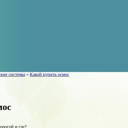
кие системы
»
Какой купить осмос
мос
орогой и где?