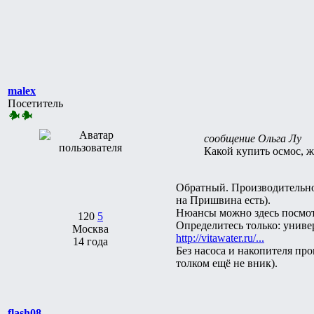
malex
Посетитель
сообщение Ольга Лу
Какой купить осмос, ж
Обратный. Производительнос
на Пришвина есть).
Нюансы можно здесь посмо
120
5
Определитесь только: унив
Москва
http://vitawater.ru/...
14 года
Без насоса и накопителя пр
толком ещё не вник).
flash08