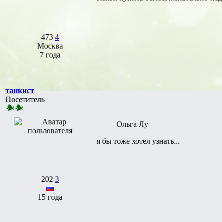
473
4
Москва
7 года
танкист
Посетитель
Ольга Лу
я бы тоже хотел узнать...
202
3
15 года