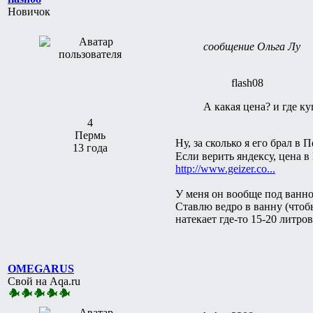
Новичок
сообщение Ольга Лу
flash08
А какая цена? и где к
4
Пермь
Ну, за сколько я его брал в 
13 года
Если верить яндексу, цена в
http://www.geizer.co...
У меня он вообще под ванно
Ставлю ведро в ванну (чтоб
натекает где-то 15-20 литро
OMEGARUS
Свой на Aqa.ru