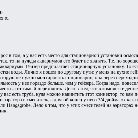
00
x.ru
рос в том, а у вас есть место для стационарной установки осмо
так, то на нужды аквариумов его будет не хватать. Т.е. по хорош
 аквариумы. Гейзер предполагает стационарную установку. То ес
тки воды. Лично я пошел по другому пути: у меня на кухне гей
оторую не нужно монтировать стационарно, она через переходни
льность у нее гораздо больше, чем у гейзера. Когда надо, повеси
 место - тот самый переходник. Дело в том, что в комплекте ден
 у вас есть труба, куда можно навинтить этот коннектор, то вам 
 аэратора в смеситель, а другой конец у него 3/4 дюйма ох как н
и Hangsgrohe. Дело в том, что у этих смесителей на аэраторах н
ник.