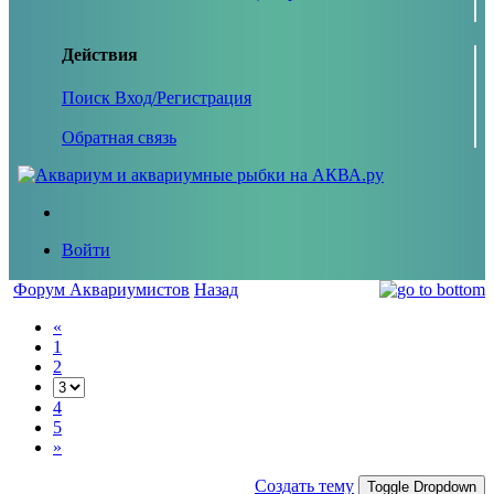
Действия
Поиск
Вход/Регистрация
Обратная связь
Войти
Форум Аквариумистов
Назад
«
1
2
4
5
»
Создать тему
Toggle Dropdown