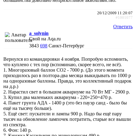
большинства довольно неприхотливое аквохозяйство.
20/12/2009 11:20:07
#1001077
Ответить
a_solynin
Свой на Aqa.ru
3843
698
Санкт-Петербург
Вернулся из командировки 4 ноября. Попробую вспомнить,
что куплено с тех пор (вспоминаю, скорее всего, не всё).
1. Многоразовый баллон СО2 - 7000 р. (До этого момента
приходилось раз в полтора-два месяца выкидывать по 1000 р
на одноразовые баллоны. Правда, это коллективный подарок
на д.р.)
2. Нарастил свет в большом аквариуме на 70 Вт МГ - 2900 р.
3. Купил два маленьких аквариума - 220+250=470 р.
4. Пакет грунта АДА - 1400 р (это без пауэр санд - было бы
ещё на тысячу больше).
5. Ещё свет: пускатели и лампы 900 р. Надо бы ещё пару
тысяч на обновление лампочек потратить, старые все вышли
из спектра.
6. Фон: 140 р.
7. Книжка Кассельман по эхинодорусам 490 р.