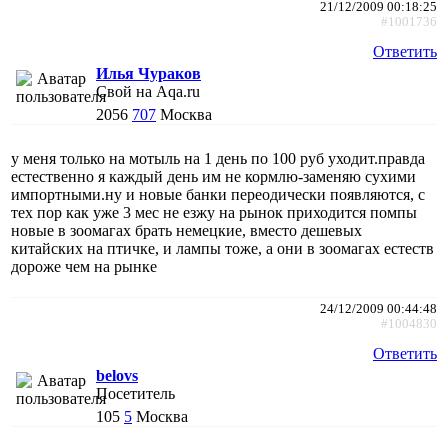
21/12/2009 00:18:25
#1001736
Ответить
Илья Чураков
Свой на Aqa.ru
2056
707
Москва
у меня только на мотыль на 1 день по 100 руб уходит.правда
естественно я каждый день им не кормлю-заменяю сухими
импортными.ну и новые банки переодически появляются, с
тех пор как уже 3 мес не езжу на рынок приходится помпы
новые в зоомагах брать немецкие, вместо дешевых
китайских на птичке, и лампы тоже, а они в зоомагах естеств
дороже чем на рынке
24/12/2009 00:44:48
#1004830
Ответить
belovs
Посетитель
105
5
Москва