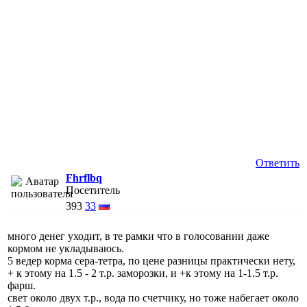
Ответить
Fhrflbq
Посетитель
393
33
много денег уходит, в те рамки что в голосовании даже
кормом не укладываюсь.
5 ведер корма сера-тетра, по цене разницы практически нету,
+ к этому на 1.5 - 2 т.р. заморозки, и +к этому на 1-1.5 т.р.
фарш.
свет около двух т.р., вода по счетчику, но тоже набегает около