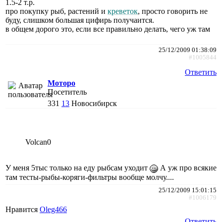
1.5-2 т.р.
про покупку рыб, растений и
креветок
, просто говорить не
буду, слишком большая цифирь получаится.
в общем дорого это, если все правильно делать, чего уж там
25/12/2009 01:38:09
#1005844
Ответить
Моторо
Посетитель
331
13
Новосибирск
Volcan0
У меня 5тыс только на еду рыбсам уходит
А уж про всякие
там тесты-рыбы-коряги-фильтры вообще молчу....
25/12/2009 15:01:15
#1006179
Нравится
Oleg466
Ответить