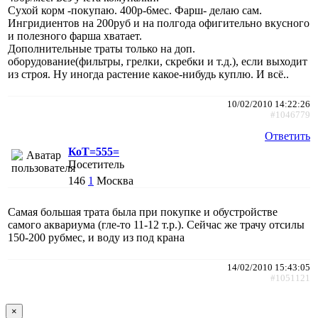
Сухой корм -покупаю. 400р-6мес. Фарш- делаю сам.
Ингридиентов на 200руб и на полгода офигительно вкусного
и полезного фарша хватает.
Дополнительные траты только на доп.
оборудование(фильтры, грелки, скребки и т.д.), если выходит
из строя. Ну иногда растение какое-нибудь куплю. И всё..
10/02/2010 14:22:26
#1046779
Ответить
КоТ=555=
Посетитель
146
1
Москва
Самая большая трата была при покупке и обустройстве
самого аквариума (гле-то 11-12 т.р.). Сейчас же трачу отсилы
150-200 рубмес, и воду из под крана
14/02/2010 15:43:05
#1051121
×