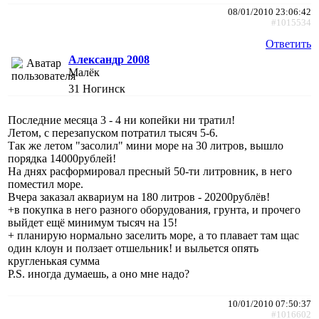
08/01/2010 23:06:42
#1015534
Ответить
Александр 2008
Малёк
31
Ногинск
Последние месяца 3 - 4 ни копейки ни тратил!
Летом, с перезапуском потратил тысяч 5-6.
Так же летом "засолил" мини море на 30 литров, вышло
порядка 14000рублей!
На днях расформировал пресный 50-ти литровник, в него
поместил море.
Вчера заказал аквариум на 180 литров - 20200рублёв!
+в покупка в него разного оборудования, грунта, и прочего
выйдет ещё минимум тысяч на 15!
+ планирую нормально заселить море, а то плавает там щас
один клоун и ползает отшельник! и выльется опять
кругленькая сумма
P.S. иногда думаешь, а оно мне надо?
10/01/2010 07:50:37
#1016602