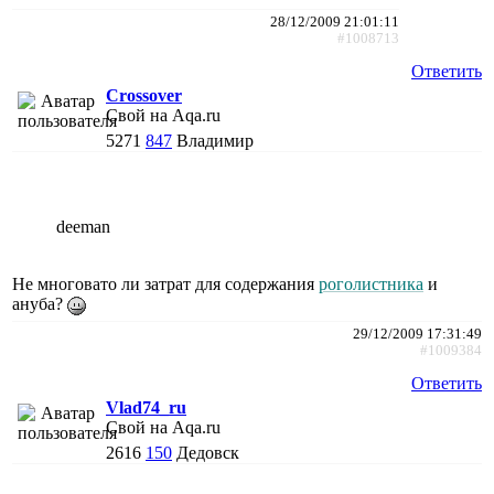
28/12/2009 21:01:11
#1008713
Ответить
Crossover
Свой на Aqa.ru
5271
847
Владимир
deeman
Не многовато ли затрат для содержания
роголистника
и
ануба?
29/12/2009 17:31:49
#1009384
Ответить
Vlad74_ru
Свой на Aqa.ru
2616
150
Дедовск