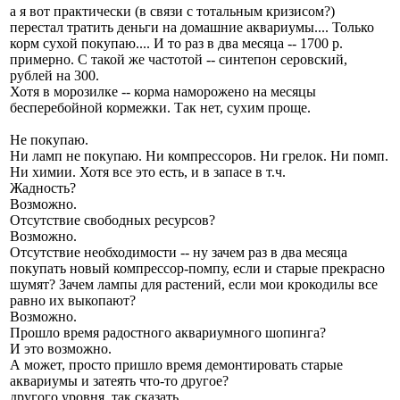
а я вот практически (в связи с тотальным кризисом?)
перестал тратить деньги на домашние аквариумы.... Только
корм сухой покупаю.... И то раз в два месяца -- 1700 р.
примерно. С такой же частотой -- синтепон серовский,
рублей на 300.
Хотя в морозилке -- корма наморожено на месяцы
бесперебойной кормежки. Так нет, сухим проще.
Не покупаю.
Ни ламп не покупаю. Ни компрессоров. Ни грелок. Ни помп.
Ни химии. Хотя все это есть, и в запасе в т.ч.
Жадность?
Возможно.
Отсутствие свободных ресурсов?
Возможно.
Отсутствие необходимости -- ну зачем раз в два месяца
покупать новый компрессор-помпу, если и старые прекрасно
шумят? Зачем лампы для растений, если мои крокодилы все
равно их выкопают?
Возможно.
Прошло время радостного аквариумного шопинга?
И это возможно.
А может, просто пришло время демонтировать старые
аквариумы и затеять что-то другое?
другого уровня, так сказать.