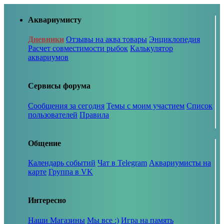
Аквариумисту
Дневники
Отзывы на аква товары
Энциклопедия
Расчет совместимости рыбок
Калькулятор
аквариумов
Сервисы форума
Сообщения за сегодня
Темы с моим участием
Список
пользователей
Правила
Общение
Календарь событий
Чат в Telegram
Аквариумисты на
карте
Группа в VK
Интересно
Наши Магазины
Мы все :)
Игра на память