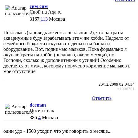
сим-сим
Свой на Aqa.ru
3167
113
Москва
Поклялась (заповедь же есть - не клянись!), что на траты
аквариумные буду зарабатывать этим же хобби. Надоело от
семейного бюджета откусывать деньги на банки и
оборудование. Вот, поднимаю мальков. Пока формально я
окупаю траты на хобби (нелдолго, около месяца), но,
Господи, сколько ж дополнительных усилий! Особенно
достается от мужа, которому поручено кормление мальков в
мое отсутствие.
26/12/2009 02:04:34
#1006701
Ответить
deeman
Посетитель
386
4
Москва
одни удо - 1500 уходит, что уж говорить о месяце...