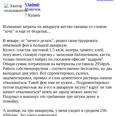
Vladmir
Новичок
7
Казань
Излишние затраты на аквариум жестко связаны со словом
"хочу" и ещё от безделья, ,.
В январе, от "нечего делать", решил сконструировать
объемный фон в большой аквариум.
Купил- пластик листовой 1.5 кв.м, колеры, цемент, клей,
пену монт, газовую горелку с запасным баллончиком, кисти,
только пенопласт набрал по соседним офисам "задаром".
Общая сумма потраченная на материалы составила 2954руб.
Работа собственноручная - соответсовенно бесплатно, но два
выходных дня убил. Всё спроектировал, склеил,
зацементировал, промыл и слои цементного раствора начали
отваливаться. Такой фон нам не нужен... Подремонтировал-
потом подумал-как же я его в аквариум засуну? вдруг он там
начнет отваливаться? опять же заразу можно занесть!
Подумал и выкинул эти гребанные три штуки денег в
помойку.
А вообще, на три аквариума, у меня уходит в среднем 250-
450р/мес. Без учета комуналки.