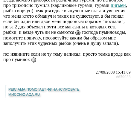
про трихопсис пумила (карликовые гурами, гурами
пигмеи
,
рыбка ворчун) реакция одна: выпученные глаза и уверения
что меня ктото обманул и таких не существует. я бы понял
если бы один или двое меня подобным образом "послали",
но за 2 дня объехал почти все магазины в которых есть
рыбки, и везде чуть ли не смеются
господа пумиловоды,
помогите новичку, посоветуйте каким бы образом мне
заполучить этих чудесных рыбок (очень в душу запали).
пс: извините если не ту тему написал, просто темка вроде как
про пумилок
27/09/2008 15:41:09
#659038