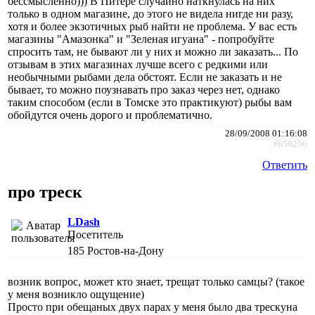
бессмысленно))) В Питере случайно наткнулась на них
только в одном магазине, до этого не видела нигде ни разу,
хотя и более экзотичных рыб найти не проблема. У вас есть
магазины "Амазонка" и "Зеленая игуана" - попробуйте
спросить там, не бывают ли у них и можно ли заказать... По
отзывам в этих магазинах лучше всего с редкими или
необычными рыбами дела обстоят. Если не заказать и не
бывает, то можно поузнавать про заказ через нет, однако
таким способом (если в Томске это практикуют) рыбы вам
обойдутся очень дорого и проблематично.
28/09/2008 01:16:08
#659256
Ответить
про треск
LDash
Посетитель
185
Ростов-на-Дону
возник вопрос, может кто знает, трещат только самцы? (такое
у меня возникло ощущение)
Просто при обещаных двух парах у меня было два трескуна