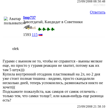
23/09/2008 08:50:48
#657003
Ответить
Imp737
Завсегдатай, Кандидат в Советники
1593
115
olek
Гурами с вьюном не то, чтобы не справится - вьюны мелкие
еще, но просто у гурамя реакции не хватит, потому как их
там 5 штук)))
Купила внутренний отсадник пластиковый на 2л, но 2 дня
уже стоит полная тишина - видимо, просто скандалили
несколько дней, теперь успокоились, размножаться никто не
хочет(((
Подскажите пожалуйста, как самцов от самок отличить -
только тем, что самки толще?, или какая-нибудь еще разница
есть?
23/09/2008 21:58:10