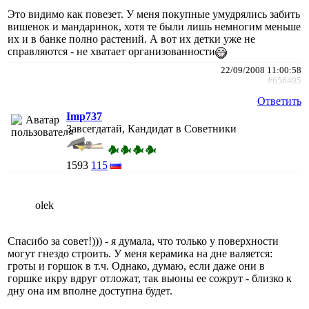
Это видимо как повезет. У меня покупные умудрялись забить
вишенок и мандаринок, хотя те были лишь немногим меньше
их и в банке полно растений. А вот их детки уже не
справляются - не хватает организованности
22/09/2008 11:00:58
#656495
Ответить
Imp737
Завсегдатай, Кандидат в Советники
1593
115
olek
Спасибо за совет!))) - я думала, что только у поверхности
могут гнездо строить. У меня керамика на дне валяется:
гроты и горшок в т.ч. Однако, думаю, если даже они в
горшке икру вдруг отложат, так вьюны ее сожрут - близко к
дну она им вполне доступна будет.