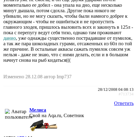
моментально ее добил - она упала на дно, еще несколько
минут дышала, потом сдохла. Другие пока никого не
убивали, но не могу сказать, чтобы были намного добрее к
окружающим - чтобы не ошибиться и не пропустить
главного злодея, пришлось выловить всех и закинуть в 125л -
пока с перепугу ведут себя тихо, однако там проживают
данио
, уже однажды существенно пострадавшие от пумилок,
а так же пара шоколадных гурами, отсаженных из 60л по той
же причине. В остальные аквасы сажать пумилок совсем уж
нельзя - даже не знаю, что с ними делать, если и в большом
начнут снова на рыб кидаться(((
Изменено 28.12.08 автор Imp737
28/12/2008 04:08:13
#713734
Ответить
Мелиса
Свой на Aqa.ru, Советник