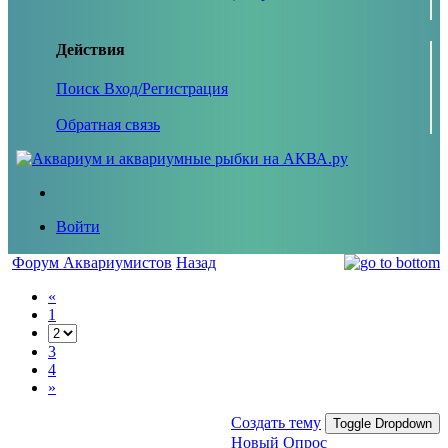
Действия
Поиск
Вход/Регистрация
Обратная связь
Войти
Форум Аквариумистов
Назад
«
1
3
4
»
Создать тему
Toggle Dropdown
Новый Опрос