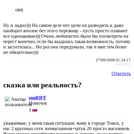
olek
Ну и ладно))) На самом деле нет цели их разводить и даже
наоборот вполне без этого переживу - пусть просто плавают
все одинаковые))) Очень любопытно было бы посмотреть на
нерест конечно, если бы выдалась такая возможность, потому
и засуетилась... Но раз они передумали, так и мне тем более
не обязательно)))
27/09/2008 01:24:17
#658903
Ответить
сказка или реальность?
soulOFF
Новичок
3
уважаемые, у меня такая ситуация: живу в городе Томск, у
нас 2 крупных сети зоомагазинов+штук 20 просто магазинов.
Везде можно приобрести различных гурами, но на вопрос