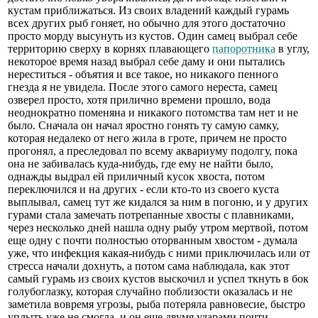
кустам приближаться. Из своих владений каждый гурамь
всех других рыб гоняет, но обычно для этого достаточно
просто морду высунуть из кустов. Один самец выбрал себе
территорию сверху в корнях плавающего
папоротника
в углу,
некоторое время назад выбрал себе даму и они пытались
нереститься - объятия и все такое, но никакого пенного
гнезда я не увидела. После этого самого нереста, самец
озверел просто, хотя прилично времени прошло, вода
неоднократно поменяна и никакого потомства там нет и не
было. Сначала он начал яростно гонять ту самую самку,
которая недалеко от него жила в гроте, причем не просто
прогонял, а преследовал по всему аквариуму подолгу, пока
она не забивалась куда-нибудь, где ему не найти было,
однажды выдрал ей приличный кусок хвоста, потом
переключился и на других - если кто-то из своего куста
выплывал, самец тут же кидался за ним в погоню, и у других
гурами стала замечать потрепанные хвосты с плавниками,
через несколько дней нашла одну рыбу утром мертвой, потом
еще одну с почти полностью оторванным хвостом - думала
уже, что инфекция какая-нибудь с ними приключилась или от
стресса начали дохнуть, а потом сама наблюдала, как этот
самый гурамь из своих кустов выскочил и успел ткнуть в бок
голубоглазку, которая случайно поблизости оказалась и не
заметила вовремя угрозы, рыба потеряла равновесие, быстро
уплыть уже не смогла, и он еще двумя ударами почти