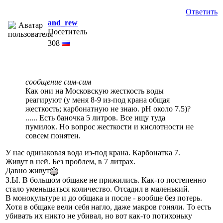
Ответить
and_rew
Посетитель
308
сообщение сим-сим
Как они на Московскую жесткость воды
реагируют (у меня 8-9 из-под крана общая
жесткость; карбонатную не знаю. рН около 7.5)?
...... Есть баночка 5 литров. Все ищу туда
пумилок. Но вопрос жесткости и кислотности не
совсем понятен.
У нас одинаковая вода из-под крана. Карбонатка 7.
Живут в ней. Без проблем, в 7 литрах.
Давно живут
З.Ы. В большом общаке не прижились. Как-то постепенно
стало уменьшаться количество. Отсадил в маленький.
В монокультуре и до общака и после - вообще без потерь.
Хотя в общаке вели себя нагло, даже макров гоняли. То есть
убивать их никто не убивал, но вот как-то потихоньку