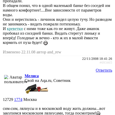
пропадали.
В общем понял, что в одной маленькой банке без соседей им
намного комфортнее!....Вне зависимости от параметров
воды.
Они и нерестились - личинок видел целую тучу. Но разводом
не занимаюсь - видать пожрали потихоньку.
И
креветки
с ними тоже как-то не живут. Даже аманок
пробовал из соседней банки. Видать стерегут линьку и
вперёд! Голодные ж вечно - кто ж их в малой ёмкости
кормить от пуза будет!
Изменено 22.11.08 автор and_rew
22/11/2008 18:41:26
#693465
Ответить
Мелиса
Свой на Aqa.ru, Советник
12729
1774
Москва
сим-сим, лялиусы и в московской воду жить должны...вот
закупимся московским лялиусами, тогда посмотрим!