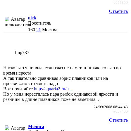
#657309
Ответить
olek
Посетитель
160
21
Москва
Imp737
Насколько я поняла, если глаз не наметан никак, только во
время нереста
А так тщательно сравнивая абрис плавников или на
просвет...но это уметь надо
Вот почитайте
http://aquaria2.ru/n...
Но у меня нерестилась пара рыбок одинаковой яркости и
разницы в длине плавников тоже не заметила...
24/09/2008 08:44:43
#657456
Ответить
Мелиса