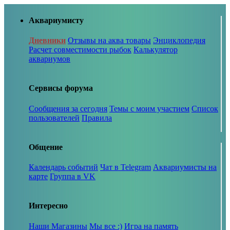
Аквариумисту
Дневники
Отзывы на аква товары
Энциклопедия
Расчет совместимости рыбок
Калькулятор
аквариумов
Сервисы форума
Сообщения за сегодня
Темы с моим участием
Список
пользователей
Правила
Общение
Календарь событий
Чат в Telegram
Аквариумисты на
карте
Группа в VK
Интересно
Наши Магазины
Мы все :)
Игра на память