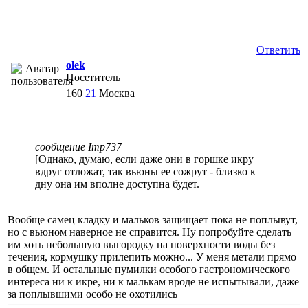
Ответить
olek
Посетитель
160
21
Москва
сообщение Imp737
[Однако, думаю, если даже они в горшке икру
вдруг отложат, так вьюны ее сожрут - близко к
дну она им вполне доступна будет.
Вообще самец кладку и мальков защищает пока не поплывут,
но с вьюном наверное не справится. Ну попробуйте сделать
им хоть небольшую выгородку на поверхности воды без
течения, кормушку прилепить можно... У меня метали прямо
в общем. И остальные пумилки особого гастрономического
интереса ни к икре, ни к малькам вроде не испытывали, даже
за поплывшими особо не охотились