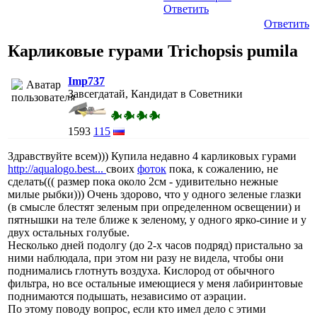
Ответить
Ответить
Карликовые гурами Trichopsis pumila
Imp737
Завсегдатай, Кандидат в Советники
1593
115
Здравствуйте всем))) Купила недавно 4 карликовых гурами
http://aqualogo.best...
своих
фоток
пока, к сожалению, не
сделать((( размер пока около 2см - удивительно нежные
милые рыбки))) Очень здорово, что у одного зеленые глазки
(в смысле блестят зеленым при определенном освещении) и
пятнышки на теле ближе к зеленому, у одного ярко-синие и у
двух остальных голубые.
Несколько дней подолгу (до 2-х часов подряд) пристально за
ними наблюдала, при этом ни разу не видела, чтобы они
поднимались глотнуть воздуха. Кислород от обычного
фильтра, но все остальные имеющиеся у меня лабиринтовые
поднимаются подышать, независимо от аэрации.
По этому поводу вопрос, если кто имел дело с этими