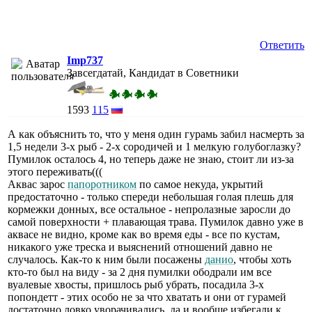
Ответить
Imp737
Завсегдатай, Кандидат в Советники
1593
115
А как объяснить то, что у меня один гурамь забил насмерть за
1,5 недели 3-х рыб - 2-х сородичей и 1 мелкую голубоглазку?
Пумилок осталось 4, но теперь даже не знаю, стоит ли из-за
этого переживать(((
Аквас зарос
папоротником
по самое некуда, укрытий
предостаточно - только спереди небольшая голая плешь для
кормежки донных, все остальное - непролазные заросли до
самой поверхности + плавающая трава. Пумилок давно уже в
аквасе не видно, кроме как во время еды - все по кустам,
никакого уже треска и выяснений отношений давно не
случалось. Как-то к ним были посажены
данио
, чтобы хоть
кто-то был на виду - за 2 дня пумилки ободрали им все
вуалевые хвосты, пришлось рыб убрать, посадила 3-х
попондетт - этих особо не за что хватать и они от гурамей
достаточно ловко уворачивались, да и вообще избегали к