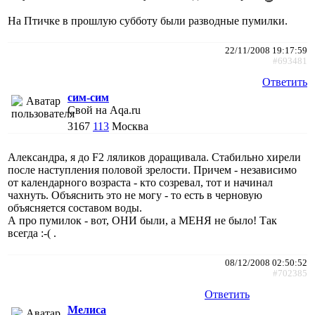
На Птичке в прошлую субботу были разводные пумилки.
22/11/2008 19:17:59
#693481
Ответить
сим-сим
Свой на Aqa.ru
3167
113
Москва
Александра, я до F2 ляликов доращивала. Стабильно хирели
после наступления половой зрелости. Причем - независимо
от календарного возраста - кто созревал, тот и начинал
чахнуть. Объяснить это не могу - то есть в черновую
объясняется составом воды.
А про пумилок - вот, ОНИ были, а МЕНЯ не было! Так
всегда :-( .
08/12/2008 02:50:52
#702385
Ответить
Мелиса