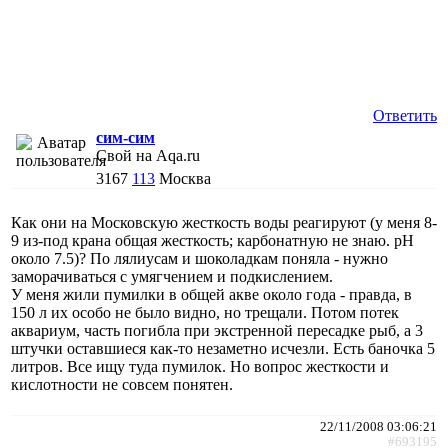
Ответить
сим-сим
Свой на Aqa.ru
3167
113
Москва
Как они на Московскую жесткость воды реагируют (у меня 8-
9 из-под крана общая жесткость; карбонатную не знаю. рН
около 7.5)? По лялиусам и шоколадкам поняла - нужно
заморачиваться с умягчением и подкислением.
У меня жили пумилки в общей акве около года - правда, в
150 л их особо не было видно, но трещали. Потом потек
аквариум, часть погибла при экстренной пересадке рыб, а 3
штучки оставшиеся как-то незаметно исчезли. Есть баночка 5
литров. Все ищу туда пумилок. Но вопрос жесткости и
кислотности не совсем понятен.
22/11/2008 03:06:21
#693195