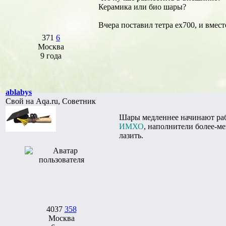
Керамика или био шары?
Вчера поставил тетра ех700, и вмес
371
6
Москва
9 года
ablabys
Свой на Aqa.ru, Советник
Шары медленнее начинают работ
ИМХО
, наполнители более-м
лазить.
4037
358
Москва