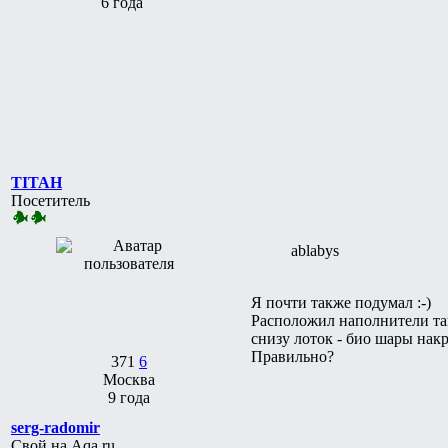
6 года
TITAH
Посетитель
ablabys
Я почти также подумал :-)
Расположил наполнители так
снизу лоток - био шары нак
Правильно?
371
6
Москва
9 года
serg-radomir
Свой на Aqa.ru,