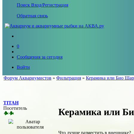
Поиск
Вход/Регистрация
Обратная связь
0
Сообщения за сегодня
Войти
Форум Аквариумистов
»
Фильтрация
»
Керамика или Био Ша
TITAH
Посетитель
Керамика или Б
Что лучше разместить в внешнике?