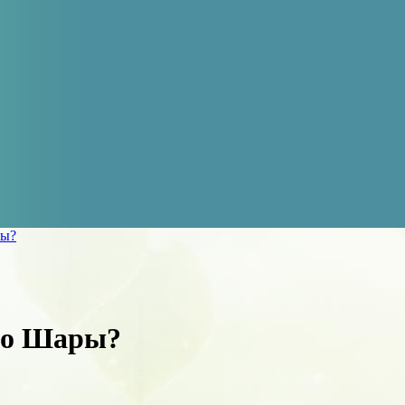
ры?
ио Шары?