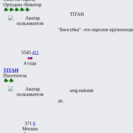
Ортодокс-Новатор
TITAH
"Биогубка" -это паролон крупнопор
5545
411
4 года
TITAH
Посетитель
serg-radomir
да.
371
6
Москва