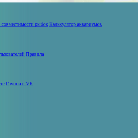
т совместимости рыбок
Калькулятор аквариумов
льзователей
Правила
те
Группа в VK