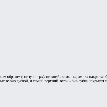
им образом (снизу в верх): нижний лоток - керамика накрытая б
рытые био губкой, и самый верхний лоток - био губка накрытая с