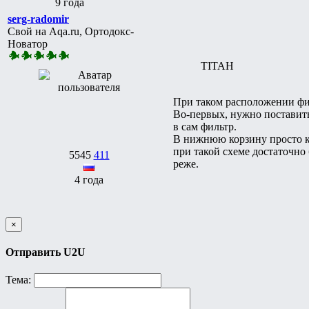
9 года
serg-radomir
Свой на Aqa.ru, Ортодокс-
Новатор
TITAH
При таком расположении фил
Во-первых, нужно поставить
в сам фильтр.
В нижнюю корзину просто ке
при такой схеме достаточно
5545
411
реже.
4 года
×
Отправить U2U
Тема: