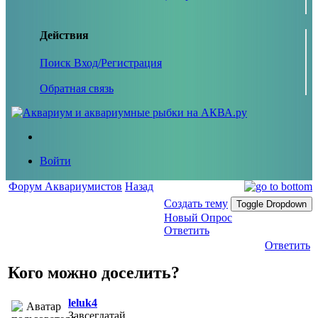
Действия
Поиск
Вход/Регистрация
Обратная связь
Войти
Форум Аквариумистов
Назад
Создать тему
Toggle Dropdown
Новый Опрос
Ответить
Ответить
Кого можно доселить?
leluk4
Завсегдатай