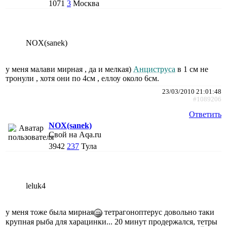
1071
3
Москва
NOX(sanek)
у меня малави мирная , да и мелкая)
Анциструса
в 1 см не
тронули , хотя они по 4см , еллоу около 6см.
23/03/2010 21:01:48
#1089206
Ответить
NOX(sanek)
Свой на Aqa.ru
3942
237
Тула
leluk4
у меня тоже была мирная
тетрагоноптерус довольно таки
крупная рыба для харацинки... 20 минут продержался, тетры