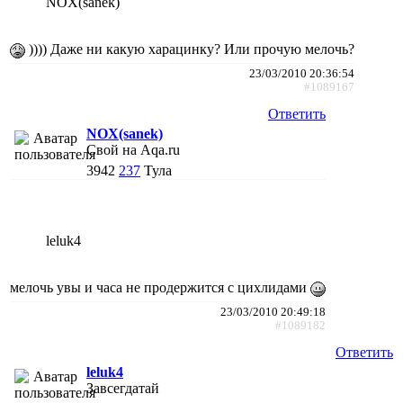
NOX(sanek)
)))) Даже ни какую харацинку? Или прочую мелочь?
23/03/2010 20:36:54
#1089167
Ответить
NOX(sanek)
Свой на Aqa.ru
3942
237
Тула
leluk4
мелочь увы и часа не продержится с цихлидами
23/03/2010 20:49:18
#1089182
Ответить
leluk4
Завсегдатай