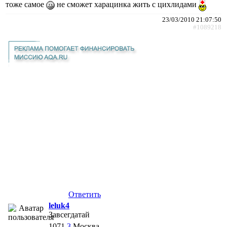
тоже самое
не сможет харацинка жить с цихлидами
23/03/2010 21:07:50
#1089218
Ответить
leluk4
Завсегдатай
1071
3
Москва