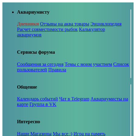
Аквариумисту
Дневники
Отзывы на аква товары
Энциклопедия
Расчет совместимости рыбок
Калькулятор
аквариумов
Сервисы форума
Сообщения за сегодня
Темы с моим участием
Список
пользователей
Правила
Общение
Календарь событий
Чат в Telegram
Аквариумисты на
карте
Группа в VK
Интересно
Наши Магазины
Мы все :)
Игра на память