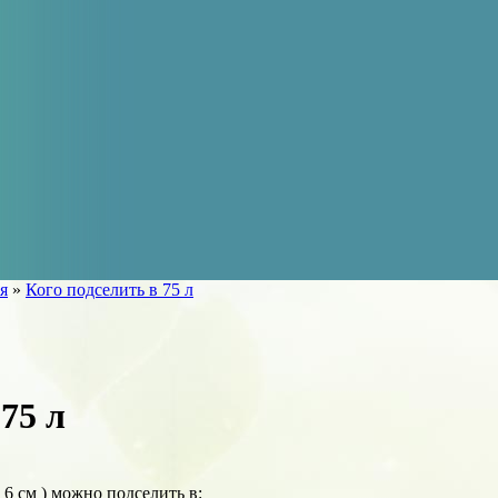
я
»
Кого подселить в 75 л
75 л
 6 см ) можно подселить в: