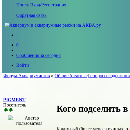
Поиск
Вход/Регистрация
Обратная связь
0
Сообщения за сегодня
Войти
Форум Аквариумистов
»
Общие (неясные) вопросы содержани
PIGMENT
Посетитель
Кого подселить в 
Каких рыб (более менее крупных, от