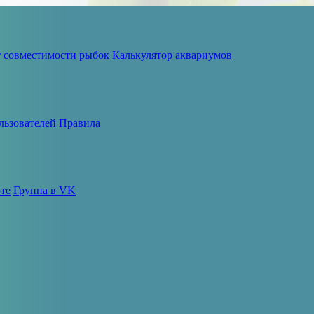
т совместимости рыбок
Калькулятор аквариумов
льзователей
Правила
те
Группа в VK