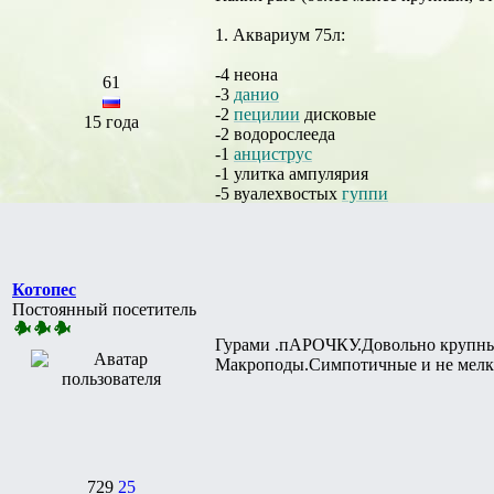
1. Аквариум 75л:
-4 неона
61
-3
данио
-2
пецилии
дисковые
15 года
-2 водорослееда
-1
анциструс
-1 улитка ампулярия
-5 вуалехвостых
гуппи
Котопес
Постоянный посетитель
Гурами .пАРОЧКУ.Довольно крупны
Макроподы.Симпотичные и не мелк
729
25