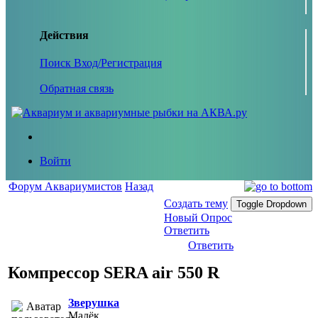
Действия
Поиск
Вход/Регистрация
Обратная связь
Войти
Форум Аквариумистов
Назад
Создать тему
Toggle Dropdown
Новый Опрос
Ответить
Ответить
Компрессор SERA air 550 R
Зверушка
Малёк