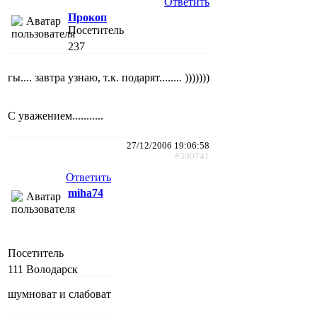
Ответить
Прокоп
Посетитель
237
гы.... завтра узнаю, т.к. подарят........ )))))))
С уважением...........
27/12/2006 19:06:58
#390741
Ответить
miha74
Посетитель
111
Володарск
шумноват и слабоват