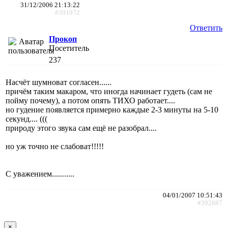
31/12/2006 21:13:22
#391972
Ответить
Прокоп
Посетитель
237
Насчёт шумноват согласен......
причём таким макаром, что иногда начинает гудеть (сам не
пойму почему), а потом опять ТИХО работает....
но гудение появляется примерно каждые 2-3 минуты на 5-10
секунд.... (((
природу этого звука сам ещё не разобрал....
но уж точно не слабоват!!!!!
С уважением...........
04/01/2007 10:51:43
#392887
×