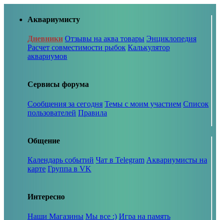
Аквариумисту
Дневники
Отзывы на аква товары
Энциклопедия
Расчет совместимости рыбок
Калькулятор
аквариумов
Сервисы форума
Сообщения за сегодня
Темы с моим участием
Список
пользователей
Правила
Общение
Календарь событий
Чат в Telegram
Аквариумисты на
карте
Группа в VK
Интересно
Наши Магазины
Мы все :)
Игра на память