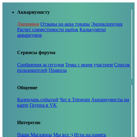
Аквариумисту
Дневники
Отзывы на аква товары
Энциклопедия
Расчет совместимости рыбок
Калькулятор
аквариумов
Сервисы форума
Сообщения за сегодня
Темы с моим участием
Список
пользователей
Правила
Общение
Календарь событий
Чат в Telegram
Аквариумисты на
карте
Группа в VK
Интересно
Наши Магазины
Мы все :)
Игра на память