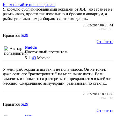
Корм на сайте производителя
Я кормлю сублимированными кормами от JBL, но заранее не
размачиваю, просто так измельчаю и бросаю в аквариум, а
рыбы уже сами там разбираются, что им делать.
23/02/2014 09:23:44
#1941591
Нравится
Si29
Ответить
Nadda
Постоянный посетитель
511
43
Москва
У меня рыб кормить им так и не получилось. Он не тонет,
даже если его "распотрошить" на маленькие части. Если
замочить и попытаться растереть, то превращается в клейкое
мессиво. Скармливаю ампуляриям, размазывая по стеклу...
23/02/2014 10:14:06
#1941618
Нравится
Si29
Ответить