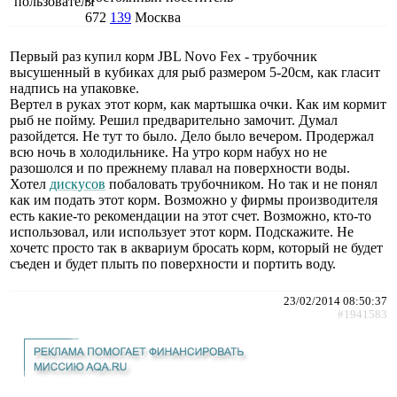
672
139
Москва
Первый раз купил корм JBL Novo Fex - трубочник
высушенный в кубиках для рыб размером 5-20см, как гласит
надпись на упаковке.
Вертел в руках этот корм, как мартышка очки. Как им кормит
рыб не пойму. Решил предварительно замочит. Думал
разойдется. Не тут то было. Дело было вечером. Продержал
всю ночь в холодильнике. На утро корм набух но не
разошолся и по прежнему плавал на поверхности воды.
Хотел
дискусов
побаловать трубочником. Но так и не понял
как им подать этот корм. Возможно у фирмы производителя
есть какие-то рекомендации на этот счет. Возможно, кто-то
использовал, или использует этот корм. Подскажите. Не
хочетс просто так в аквариум бросать корм, который не будет
съеден и будет плыть по поверхности и портить воду.
23/02/2014 08:50:37
#1941583