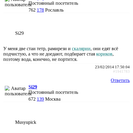
Постоянный посетитель
762
178
Рославль
Si29
У меня две стаи тетр, рамирези и
скалярии
, они едят всё
подчистую, а что не доедают, подбирает стая
кориков
,
поэтому вода, конечно, не портится.
23/02/2014 17:50:04
#1941783
Ответить
Si29
Постоянный посетитель
672
139
Москва
Musyupick