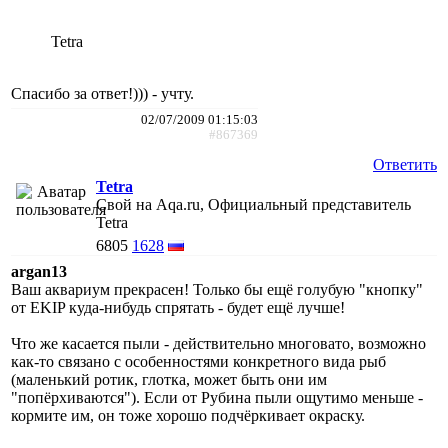
Tetra
Спасибо за ответ!))) - учту.
02/07/2009 01:15:03
#867369
Ответить
Tetra
Свой на Aqa.ru, Официальный представитель
Tetra
6805
1628
argan13
Ваш аквариум прекрасен! Только бы ещё голубую "кнопку"
от EKIP куда-нибудь спрятать - будет ещё лучше!
Что же касается пыли - действительно многовато, возможно
как-то связано с особенностями конкретного вида рыб
(маленький ротик, глотка, может быть они им
"попёрхиваются"). Если от Рубина пыли ощутимо меньше -
кормите им, он тоже хорошо подчёркивает окраску.