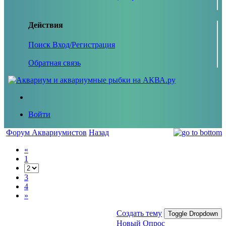
Действия
Поиск
Вход/Регистрация
Обратная связь
Войти
Форум Аквариумистов
Назад
«
1
3
4
»
Создать тему
Toggle Dropdown
Новый Опрос