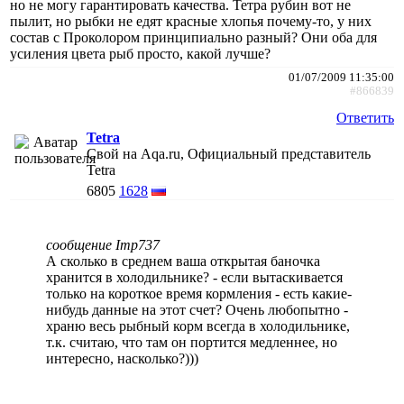
но не могу гарантировать качества. Тетра рубин вот не
пылит, но рыбки не едят красные хлопья почему-то, у них
состав с Проколором принципиально разный? Они оба для
усиления цвета рыб просто, какой лучше?
01/07/2009 11:35:00
#866839
Ответить
Tetra
Свой на Aqa.ru, Официальный представитель
Tetra
6805
1628
сообщение Imp737
А сколько в среднем ваша открытая баночка
хранится в холодильнике? - если вытаскивается
только на короткое время кормления - есть какие-
нибудь данные на этот счет? Очень любопытно -
храню весь рыбный корм всегда в холодильнике,
т.к. считаю, что там он портится медленнее, но
интересно, насколько?)))