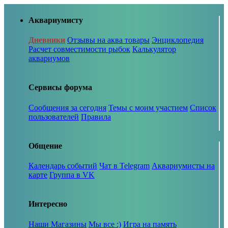
Аквариумисту
Дневники
Отзывы на аква товары
Энциклопедия
Расчет совместимости рыбок
Калькулятор
аквариумов
Сервисы форума
Сообщения за сегодня
Темы с моим участием
Список
пользователей
Правила
Общение
Календарь событий
Чат в Telegram
Аквариумисты на
карте
Группа в VK
Интересно
Наши Магазины
Мы все :)
Игра на память