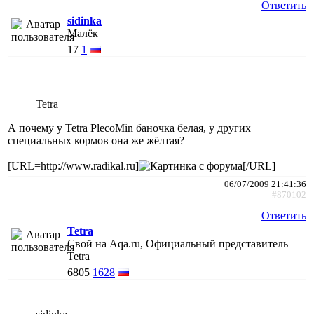
Ответить
sidinka
Малёк
17
1
Tetra
А почему у Tetra PlecoMin баночка белая, у других
специальных кормов она же жёлтая?
[URL=http://www.radikal.ru]
[/URL]
06/07/2009 21:41:36
#870102
Ответить
Tetra
Свой на Aqa.ru, Официальный представитель
Tetra
6805
1628