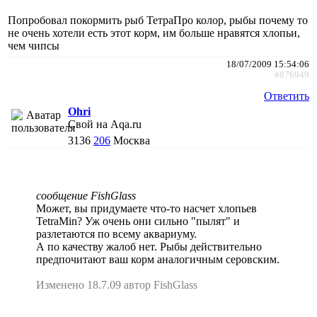
Попробовал покормить рыб ТетраПро колор, рыбы почему то
не очень хотели есть этот корм, им больше нравятся хлопьи,
чем чипсы
18/07/2009 15:54:06
#876949
Ответить
Ohri
Свой на Aqa.ru
3136
206
Москва
сообщение FishGlass
Может, вы придумаете что-то насчет хлопьев
TetraMin? Уж очень они сильно "пылят" и
разлетаются по всему аквариуму.
А по качеству жалоб нет. Рыбы действительно
предпочитают ваш корм аналогичным серовским.
Изменено 18.7.09 автор FishGlass