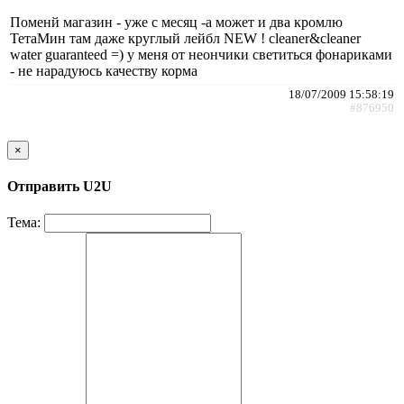
Поменй магазин - уже с месяц -а может и два кромлю
ТетаМин там даже круглый лейбл NEW ! cleaner&cleaner
water guaranteed =) у меня от неончики светиться фонариками
- не нарадуюсь качеству корма
18/07/2009 15:58:19
#876950
×
Отправить U2U
Тема: