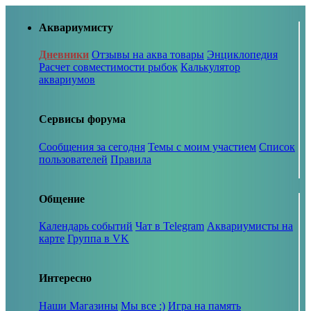
Аквариумисту
Дневники
Отзывы на аква товары
Энциклопедия
Расчет совместимости рыбок
Калькулятор
аквариумов
Сервисы форума
Сообщения за сегодня
Темы с моим участием
Список
пользователей
Правила
Общение
Календарь событий
Чат в Telegram
Аквариумисты на
карте
Группа в VK
Интересно
Наши Магазины
Мы все :)
Игра на память