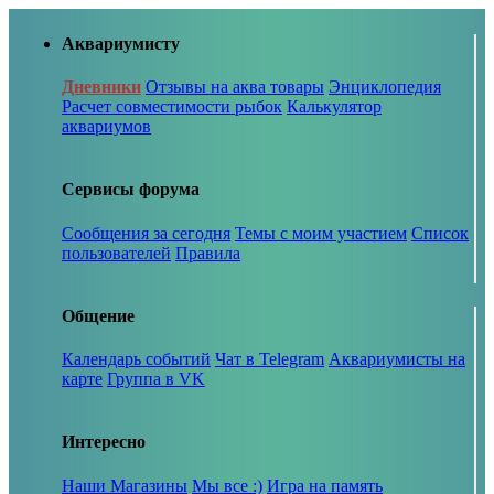
Аквариумисту
Дневники
Отзывы на аква товары
Энциклопедия
Расчет совместимости рыбок
Калькулятор
аквариумов
Сервисы форума
Сообщения за сегодня
Темы с моим участием
Список
пользователей
Правила
Общение
Календарь событий
Чат в Telegram
Аквариумисты на
карте
Группа в VK
Интересно
Наши Магазины
Мы все :)
Игра на память