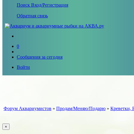
Поиск
Вход/Регистрация
Обратная связь
0
Сообщения за сегодня
Войти
Форум Аквариумистов
»
Продам/Меняю/Подарю
»
Креветки, 
×