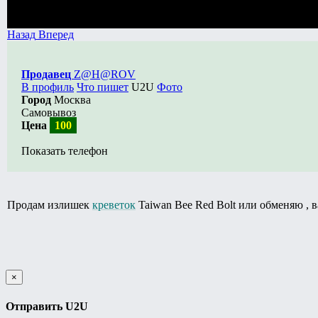
Назад
Вперед
Продавец
Z@H@ROV
В профиль
Что пишет
U2U
Фото
Город
Москва
Самовывоз
Цена
100
Показать телефон
Продам излишек
креветок
Taiwan Bee Red Bolt или обменяю , в
×
Отправить U2U