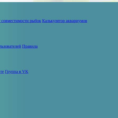
т совместимости рыбок
Калькулятор аквариумов
льзователей
Правила
те
Группа в VK