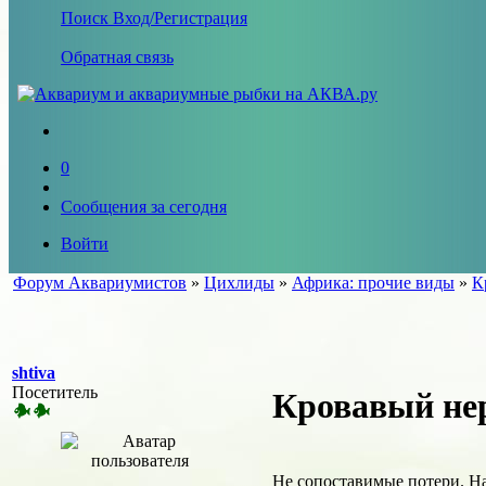
Поиск
Вход/Регистрация
Обратная связь
0
Сообщения за сегодня
Войти
Форум Аквариумистов
»
Цихлиды
»
Африка: прочие виды
»
К
shtiva
Посетитель
Кровавый не
Не сопоставимые потери. На