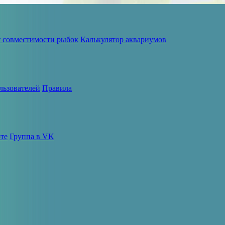
т совместимости рыбок
Калькулятор аквариумов
льзователей
Правила
те
Группа в VK