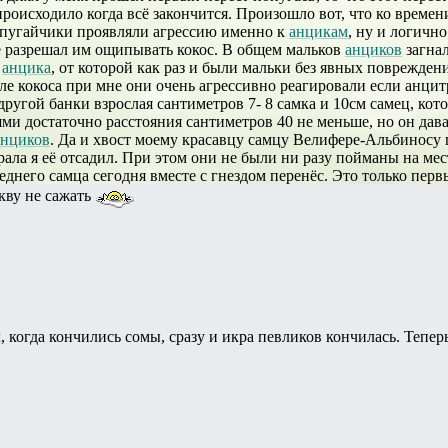
происходило когда всё закончится. Произошло вот, что ко време
опугайчики проявляли агрессию именно к
анцикам
, ну и логичн
 разрешал им ощипывать кокос. В общем мальков
анциков
загнал
у
анцика
, от которой как раз и были мальки без явных поврежден
ле кокоса при мне они очень агрессивно реагировали если анци
ругой банки взрослая сантиметров 7- 8 самка и 10см самец, кото
ми достаточно расстояния сантиметров 40 не меньше, но он дава
анциков
. Да и хвост моему красавцу самцу Велифере-Альбиносу 
ирала я её отсадил. При этом они не были ни разу пойманы на мес
еднего самца сегодня вместе с гнездом перенёс. Это только пер
кву не сажать
, когда кончились сомы, сразу и икра певликов кончилась. Тепер