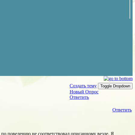
Создать тему
Toggle Dropdown
Новый Опрос
Ответить
Ответить
т по поведению не соответствовал описанному везде. Я