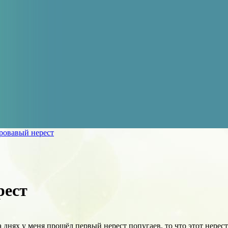
ровавый нерест
рест
 днях у меня прошёл первый нерест попугаев, то что этот нерес