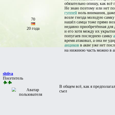
обязательно опишу, как всё 
Не знаю поэтому или нет п
гуппей
ноль внимания, даже
возле гнезда молодую самк
70
нашёл самца тоже прямо воз
недавно приобретённая для д
20 года
и его хотя между их укрытия
попугаев последнею самку
время атаковал, а она не уд
анциков
в акве уже нет посл
на нижнюю часть можно в а
shtiva
Посетитель
В общем всё, как я предполагал
съел