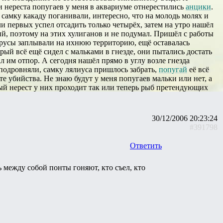
ни нереста попугаев у меня в аквариуме отнерестились
анцики
.
о самку какаду поганивали, интересно, что на молодь молях и
и первых успел отсадить только четырёх, затем на утро нашёл
ий, поэтому на этих хулиганов и не подумал. Пришёл с работы
трусы заплывали на ихнюю территорию, ещё оставалась
рый всё ещё сидел с мальками в гнезде, они пытались достать
л им отпор. А сегодня нашёл прямо в углу возле гнезда
подровняли, самку лялиуса пришлось забрать,
попугай
её всё
те убийства. Не знаю будут у меня попугаев мальки или нет, а
вый нерест у них проходит так или теперь рыб претендующих
30/12/2006 20:23:24
#391798
Ответить
ь между собой понты гоняют, кто съел, кто