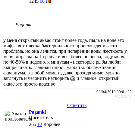
1245
68
Paganki
у меня открытый аквас стоит более года. пыль на воде это
миф, а вот пленка бактериального происхождения- это
проблема, но она лечится. при испарении воды жесткость у
меня возрасла на 1 градус и все, более не росла, воду менял
по 40-50% в неделю. к минусам - некоторые рыбы любят
выпрыгивать. главный плюс - удобство обслуживания
аквариума, в любой момент, даже проходя мимо, можно
заглянуть и чегонить натворить
и главное, открытый
аквас это просто красиво.
08/04/2010 00:01:22
#1103949
Ответить
Paganki
Посетитель
265
12
Королёв