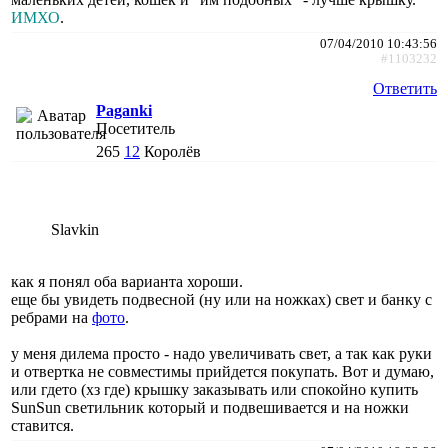
ИМХО
.
07/04/2010 10:43:56
#1103232
Ответить
Paganki
Посетитель
265
12
Королёв
Slavkin
как я понял оба варианта хороши.
еще бы увидеть подвесной (ну или на ножках) свет и банку с
ребрами на
фото
.
у меня дилема просто - надо увеличивать свет, а так как руки
и отвертка не совместимы прийдется покупать. Вот и думаю,
или гдето (хз где) крышку заказывать или спокойно купить
SunSun светильник который и подвешивается и на ножки
ставится.