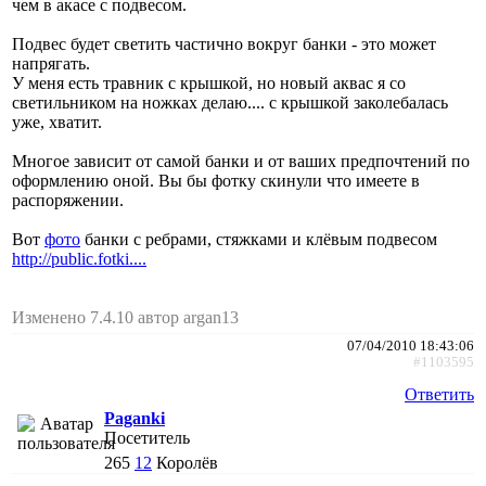
чем в акасе с подвесом.
Подвес будет светить частично вокруг банки - это может
напрягать.
У меня есть травник с крышкой, но новый аквас я со
светильником на ножках делаю.... с крышкой заколебалась
уже, хватит.
Многое зависит от самой банки и от ваших предпочтений по
оформлению оной. Вы бы фотку скинули что имеете в
распоряжении.
Вот
фото
банки с ребрами, стяжками и клёвым подвесом
http://public.fotki....
Изменено 7.4.10 автор argan13
07/04/2010 18:43:06
#1103595
Ответить
Paganki
Посетитель
265
12
Королёв