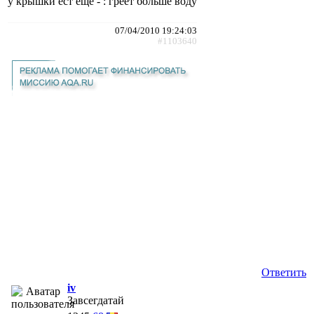
у крышки ест ещё - : греет больше воду
07/04/2010 19:24:03
#1103640
Ответить
iv
Завсегдатай