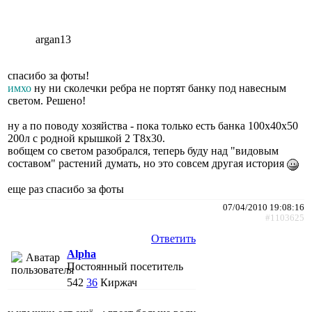
argan13
спасибо за фоты!
имхо
ну ни сколечки ребра не портят банку под навесным
светом. Решено!
ну а по поводу хозяйства - пока только есть банка 100х40х50
200л с родной крышкой 2 Т8х30.
вобщем со светом разобрался, теперь буду над "видовым
составом" растений думать, но это совсем другая история
еще раз спасибо за фоты
07/04/2010 19:08:16
#1103625
Ответить
Alpha
Постоянный посетитель
542
36
Киржач