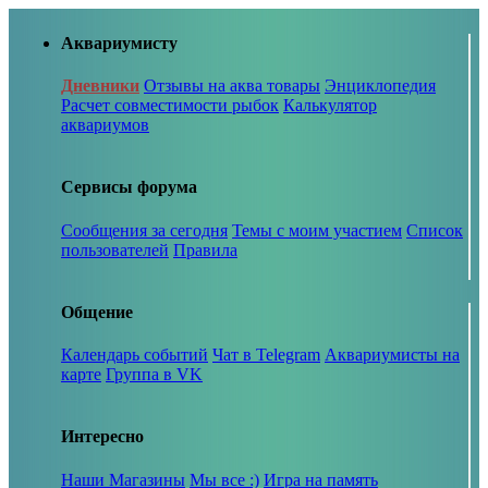
Аквариумисту
Дневники
Отзывы на аква товары
Энциклопедия
Расчет совместимости рыбок
Калькулятор
аквариумов
Сервисы форума
Сообщения за сегодня
Темы с моим участием
Список
пользователей
Правила
Общение
Календарь событий
Чат в Telegram
Аквариумисты на
карте
Группа в VK
Интересно
Наши Магазины
Мы все :)
Игра на память