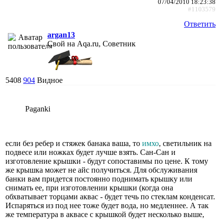
07/04/2010 18:23:38
#1103579
Ответить
argan13
Свой на Aqa.ru, Советник
5408
904
Видное
Paganki
если без ребер и стяжек банака ваша, то
имхо
, светильник на
подвесе или ножках будет лучше взять. Сан-Сан и
изготовление крышки - будут сопоставимы по цене. К тому
же крышка может не айс получиться. Для обслуживания
банки вам придется постоянно поднимать крышку или
снимать ее, при изготовлении крышки (когда она
обхватывает торцами аквас - будет течь по стеклам конденсат.
Испаряться из под нее тоже будет вода, но медленнее. А так
же температура в аквасе с крышкой будет несколько выше,