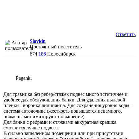
Ответить
Slavkin
Постоянный посетитель
674
186
Новосибирск
Paganki
Для травника без ребер/стяжек подвес много эстетичнее и
удобнее для обслуживания банки. Для удаления пылевой
пленки - воронка лилипайпа. Для сохранения уровня воды -
система автодолива (жесткость повышается ненамного,
подмены минимизируют повышение).
Для банки с ребрами и стяжками аккуратная крышка
смотрится лучше подвеса.
В сильно запыленном помещении или при присутствии
маленьких детей, кошек и "им подобных" - лучше крышку.