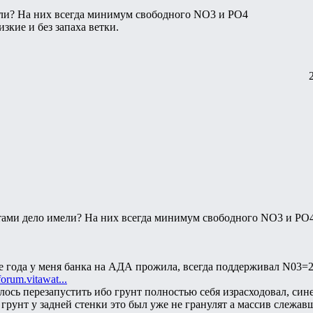
ли? На них всегда минимум свободного NO3 и PO4
зкие и без запаха ветки.
ами дело имели? На них всегда минимум свободного NO3 и PO
ре года у меня банка на АДА прожила, всегда поддерживал N03=
/forum.vitawat...
лось перезапустить ибо грунт полностью себя израсходовал, син
 грунт у задней стенки это был уже не гранулят а массив слежав