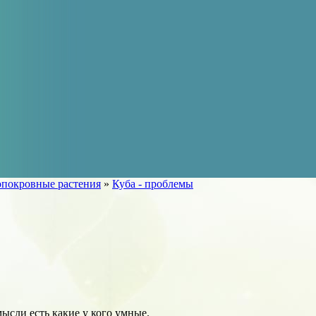
покровные растения
»
Куба - проблемы
ысли есть какие у кого умные.