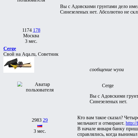
Вы с Адовскими грунтами дело име
Синезеленых нет. Абсолютно не скли
1174
178
Москва
3 мес.
Cerge
Свой на Aqa.ru, Советник
сообщение wyou
Cerge
Вы с Адовскими грунт
Синезеленых нет.
Кто вам такое сказал? Четы
2983
29
мельчают и отмирают.
http:/
В начале января банку приш
3 мес.
справлялись, когда вынимал