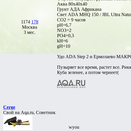
Аква 80х40х40
Грунт АДА Африкана
Свет ADA MHQ 150 / JBL Ultra Natur
CO2 = 9 часов
1174
178
pH=6,7
Москва
NO3=2
3 мес.
PO4=0,3
kH=6
gH=10
Удо ADA Step 2 и Ермолаево МАКРО 
Пузыряет все время, растет все. Ри
Куба зеленее, а потом чернеет(
Cerge
Свой на Aqa.ru, Советник
wyou