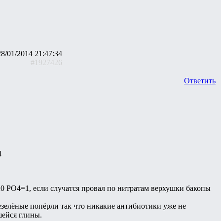
28/01/2014 21:47:34
#1927426
Ответить
4
20 PO4=1, если случатся провал по нитратам верхушки бакопы
езелёные попёрли так что никакие антибиотики уже не
шейся глины.