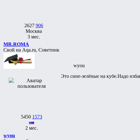
2627
906
Москва
3 мес.
MR.ROMA
Свой на Aqa.ru, Советник
wyou
Это сине-зелёные на кубе.Надо изба
5450
1573
2 мес.
wyou