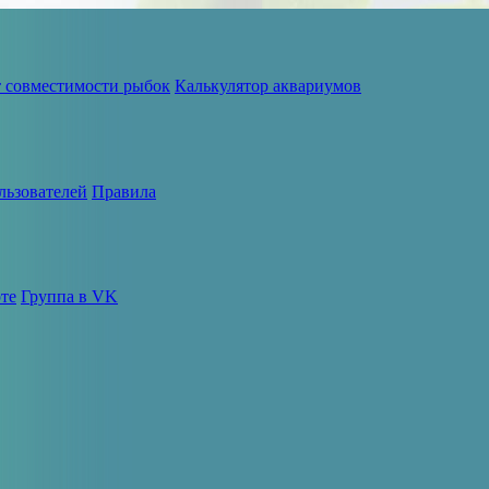
т совместимости рыбок
Калькулятор аквариумов
льзователей
Правила
те
Группа в VK