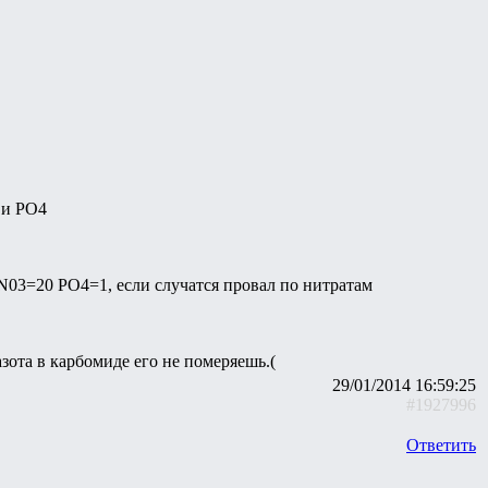
 и PO4
 N03=20 PO4=1, если случатся провал по нитратам
зота в карбомиде его не померяешь.(
29/01/2014 16:59:25
#1927996
Ответить