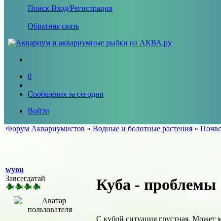
Поиск
Вход/Регистрация
Обратная связь
0
Сообщения за сегодня
Войти
Форум Аквариумистов
»
Водные и болотные растения
»
Почво
wyou
Завсегдатай
Куба - проблемы
С кубой ситуация грустная. Может м