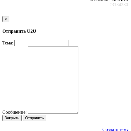
#3134230
×
Отправить U2U
Тема:
Сообщение:
Закрыть
Отправить
Создать тему