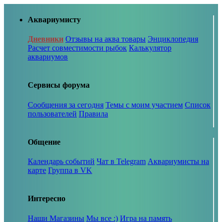
Аквариумисту
Дневники
Отзывы на аква товары
Энциклопедия
Расчет совместимости рыбок
Калькулятор
аквариумов
Сервисы форума
Сообщения за сегодня
Темы с моим участием
Список
пользователей
Правила
Общение
Календарь событий
Чат в Telegram
Аквариумисты на
карте
Группа в VK
Интересно
Наши Магазины
Мы все :)
Игра на память