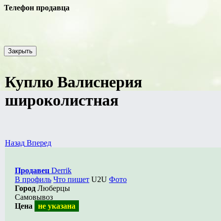
Телефон продавца
Закрыть
Куплю Валиснерия
широколистная
Назад
Вперед
Продавец
Derrik
В профиль
Что пишет
U2U
Фото
Город
Люберцы
Самовывоз
Цена
не указана