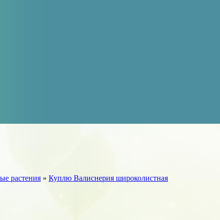
ые растения
»
Куплю Валиснерия широколистная