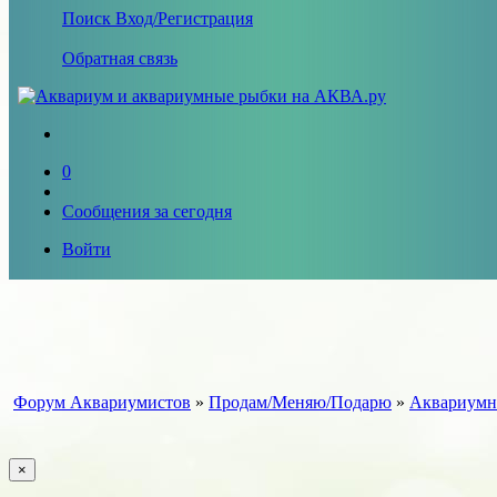
Поиск
Вход/Регистрация
Обратная связь
0
Сообщения за сегодня
Войти
Форум Аквариумистов
»
Продам/Меняю/Подарю
»
Аквариумн
×