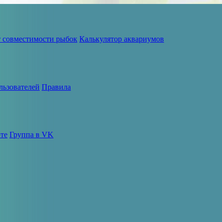
т совместимости рыбок
Калькулятор аквариумов
льзователей
Правила
те
Группа в VK