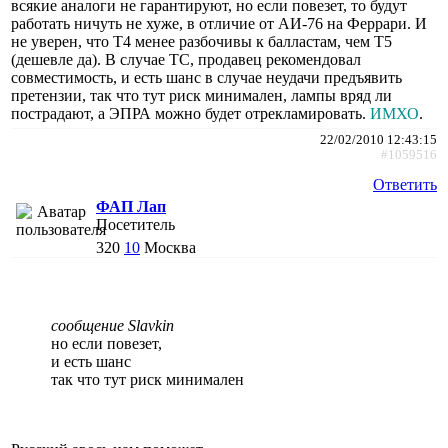
всякие аналоги не гарантируют, но если повезет, то будут
работать ничуть не хуже, в отличие от АИ-76 на Феррари. И
не уверен, что Т4 менее разбочивы к балластам, чем Т5
(дешевле да). В случае ТС, продавец рекомендовал
совместимость, и есть шанс в случае неудачи предъявить
претензии, так что тут риск минимален, лампы вряд ли
пострадают, а ЭПРА можно будет отрекламировать.
ИМХО
.
22/02/2010 12:43:15
#1059516
Ответить
ФАП Лап
Посетитель
320
10
Москва
сообщение Slavkin
но если повезет,
и есть шанс
так что тут риск минимален