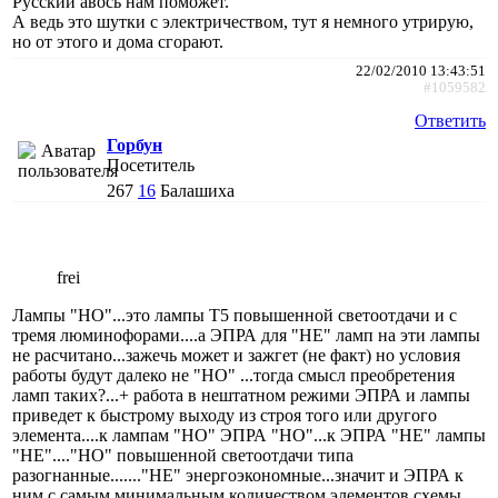
Русский авось нам поможет.
А ведь это шутки с электричеством, тут я немного утрирую,
но от этого и дома сгорают.
22/02/2010 13:43:51
#1059582
Ответить
Горбун
Посетитель
267
16
Балашиха
frei
Лампы "НО"...это лампы Т5 повышенной светоотдачи и с
тремя люминофорами....а ЭПРА для "НЕ" ламп на эти лампы
не расчитано...зажечь может и зажгет (не факт) но условия
работы будут далеко не "НО" ...тогда смысл преобретения
ламп таких?...+ работа в нештатном режими ЭПРА и лампы
приведет к быстрому выходу из строя того или другого
элемента....к лампам "НО" ЭПРА "НО"...к ЭПРА "НЕ" лампы
"НЕ"...."НО" повышенной светоотдачи типа
разогнанные......."НЕ" энергоэкономные...значит и ЭПРА к
ним с самым минимальным количеством элементов схемы