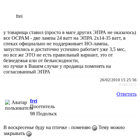
frei
у товарища ставил (просто в маге других ЭПРА не оказалось)
все ОСРАМ - две лампы 24 ватт на ЭПРА 2х14-35 ватт, в
спеках официально не поддерживает НО-лампы,
запустились и достаточно успешно работает уже 3,5 мес,
но все же ЭТО не есть правильный вариант, это от
безнедежья или от безъисходности,
но лучше в Вашем случае у продавца поменять на
согласованный ЭПРА
26/02/2010 15:25:56
#1063412
Ответить
frei
Посетитель
98
Подольск
В воскресенье буду на птичке - поменяю
Тему можно
закрывать