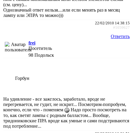
(см. цену)...
Однозначный ответ нельзя....или если менять раз в месяц
лампу или ЭПРА то можно)))
22/02/2010 14:38:15
#1059627
Ответить
frei
Посетитель
98
Подольск
Горбун
На удивление - все зажглось, заработало, вроде не
перегревается, не гудит, не искрит... Посмотрим-попробуем,
конечно, если что - поменяем
Надо просто посмотреть на
то, как светят лампы с родным балластом... Вообще,
тридониковские ПРА вроде как умные и сами подстриваются
под потребление...