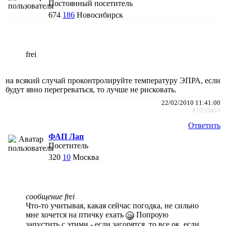
Постоянный посетитель
674
186
Новосибирск
frei
на всякий случай проконтролируйте температуру ЭПРА, если
будут явно перегреваться, то лучше не рисковать.
22/02/2010 11:41:00
#1059453
Ответить
ФАП Лап
Посетитель
320
10
Москва
сообщение frei
Что-то учитывая, какая сейчас погодка, не сильно
мне хочется на птичку ехать
Попроую
запустить с этими - если загорятся, то все ок, если