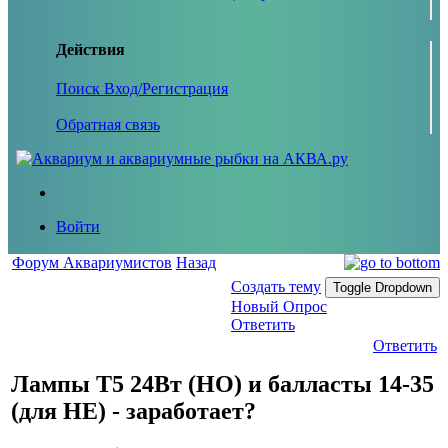
Действия
Поиск
Вход/Регистрация
Обратная связь
Войти
Форум Аквариумистов
Назад
Создать тему
Toggle Dropdown
Новый Опрос
Ответить
Ответить
Лампы Т5 24Вт (НО) и балласты 14-35
(для НЕ) - заработает?