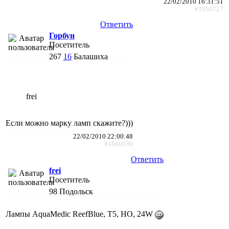
22/02/2010 16:31:51
#1059727
Ответить
Горбун
Посетитель
267
16
Балашиха
frei
Если можно марку ламп скажите?)))
22/02/2010 22:00:48
#1060039
Ответить
frei
Посетитель
98
Подольск
Лампы AquaMedic ReefBlue, T5, HO, 24W