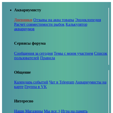
Аквариумисту
Дневники
Отзывы на аква товары
Энциклопедия
Расчет совместимости рыбок
Калькулятор
аквариумов
Сервисы форума
Сообщения за сегодня
Темы с моим участием
Список
пользователей
Правила
Общение
Календарь событий
Чат в Telegram
Аквариумисты на
карте
Группа в VK
Интересно
Наши Магазины
Мы все :)
Игра на память