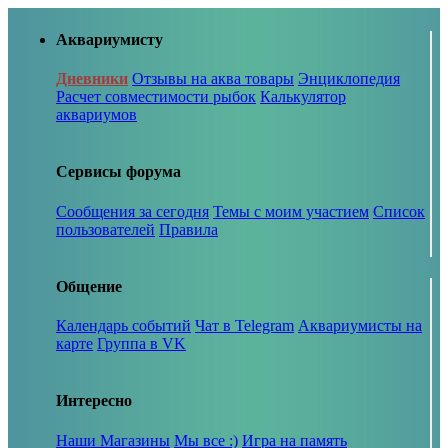
Аквариумисту
Дневники
Отзывы на аква товары
Энциклопедия
Расчет совместимости рыбок
Калькулятор
аквариумов
Сервисы форума
Сообщения за сегодня
Темы с моим участием
Список
пользователей
Правила
Общение
Календарь событий
Чат в Telegram
Аквариумисты на
карте
Группа в VK
Интересно
Наши Магазины
Мы все :)
Игра на память