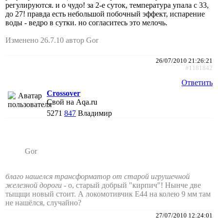
регулируются. и о чудо! за 2-е суток, температура упала с 33,
до 27! правда есть небольшой побочный эффект, испарение
воды - ведро в сутки. но согласитесь это мелочь.
Изменено 26.7.10 автор Gor
26/07/2010 21:26:21
#1181842
Ответить
Crossover
Свой на Aqa.ru
5271
847
Владимир
Gor
благо нашелся трансформатор от старой игрушечной
железной дороги
- о, старый добрый "кирпич"! Нынче две
тыщщи новый стоит. А локомотивчик E44 на колею 9 мм там
не нашёлся, случайно?
27/07/2010 12:24:01