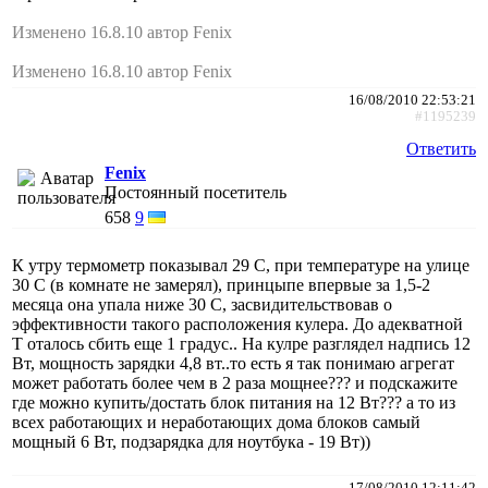
Изменено 16.8.10 автор Fenix
Изменено 16.8.10 автор Fenix
16/08/2010 22:53:21
#1195239
Ответить
Fenix
Постоянный посетитель
658
9
К утру термометр показывал 29 С, при температуре на улице
30 С (в комнате не замерял), принцыпе впервые за 1,5-2
месяца она упала ниже 30 С, засвидительствовав о
эффективности такого расположения кулера. До адекватной
Т оталось сбить еще 1 градус.. На кулре разглядел надпись 12
Вт, мощность зарядки 4,8 вт..то есть я так понимаю агрегат
может работать более чем в 2 раза мощнее??? и подскажите
где можно купить/достать блок питания на 12 Вт??? а то из
всех работающих и неработающих дома блоков самый
мощный 6 Вт, подзарядка для ноутбука - 19 Вт))
17/08/2010 12:11:42