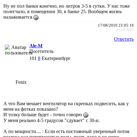
Ну не пол банки конечно, но литров 3-5 в сутки. У нас тоже
полегчало, в помещении 30, в банке 25. Вообщем жизнь
налаживается
17/08/2010 23:05:19
#1195902
Ответить
Ale-M
Посетитель
101
8
Екатеринбург
Fenix
А что Вам мешает вентилятор на скрепках подвесить, как у
меня на фотках показано?
И толку больше будет - точно говорю
У меня реально 4-5 градусов "сдувает" с 30-и.
А по мощности.... : Если есть постоянный уверенный поток
воздуха над поверхностью воды, пусть даже и не очень