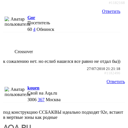
#1182168
Ответить
Gor
Посетитель
60
4
Обнинск
Crossover
к сожалению нет. но еслиб нашелся все равно не отдал бы))
27/07/2010 21:21:18
#1182496
Ответить
kouen
Свой на Aqa.ru
3006
367
Москва
под конструкцию ССБАКВЫ идеально подходят 92е, встают
в мертвые зоны как родные