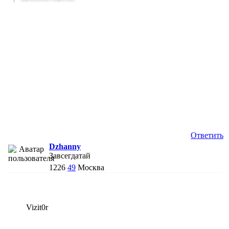
Ответить
Dzhanny
Завсегдатай
1226
49
Москва
Vizit0r