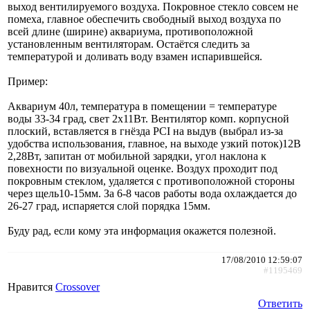
выход вентилируемого воздуха. Покровное стекло совсем не
помеха, главное обеспечить свободный выход воздуха по
всей длине (ширине) аквариума, противоположной
установленным вентиляторам. Остаётся следить за
температурой и доливать воду взамен испарившейся.
Пример:
Аквариум 40л, температура в помещении = температуре
воды 33-34 град, свет 2х11Вт. Вентилятор комп. корпусной
плоский, вставляется в гнёзда PCI на выдув (выбрал из-за
удобства использования, главное, на выходе узкий поток)12В
2,28Вт, запитан от мобильной зарядки, угол наклона к
повехности по визуальной оценке. Воздух проходит под
покровным стеклом, удаляется с противоположной стороны
через щель10-15мм. За 6-8 часов работы вода охлаждается до
26-27 град, испаряется слой порядка 15мм.
Буду рад, если кому эта информация окажется полезной.
17/08/2010 12:59:07
#1195469
Нравится
Crossover
Ответить