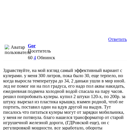
Ответить
Gor
Посетитель
60
4
Обнинск
Здравствуйте, на мой взгляд самый эффективный вариант с
кулерами. у меня 300 литров, пока было 30, еще терпело, но
когда выросла температура до 34, 2 даньки ушли в мир иной.
лед не помог ни на пол градуса, его надо пол аквы накидать,
ежедневная подмена холодной водой спасала на пару часов.
решил попробовать кулеры. купил 2 штуки 120-х, по 200р. за
штуку. вырезал из пластика крышку, взамен родной, чтоб не
портить, поставил один на вдув другой на выдув. Тут
писалось что питаться кулеры могут от зарядки мобильника,
у меня не потянула. благо нашелся трансформатор от старой
игрушечной железной дороги, (ГДРовской еще), он с
регулировкой мощности. все заработало, обороты