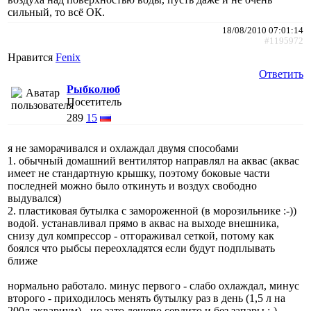
сильный, то всё ОК.
18/08/2010 07:01:14
#1195972
Нравится
Fenix
Ответить
Рыбколюб
Посетитель
289
15
я не заморачивался и охлаждал двумя способами
1. обычный домашний вентилятор направлял на аквас (аквас
имеет не стандартную крышку, поэтому боковые части
последней можно было откинуть и воздух свободно
выдувался)
2. пластиковая бутылка с замороженной (в морозильнике :-))
водой. устанавливал прямо в аквас на выходе внешника,
снизу дул компрессор - отгораживал сеткой, потому как
боялся что рыбсы переохладятся если будут подплывать
ближе
нормально работало. минус первого - слабо охлаждал, минус
второго - приходилось менять бутылку раз в день (1,5 л на
200л аквариум) - но зато дешево сердито и без запары.:-)