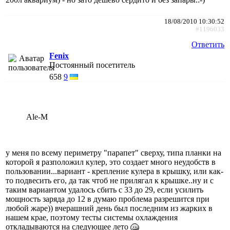
18/08/2010 10:30:52
#1196033
Ответить
Fenix
Постоянный посетитель
658
9
Ale-M
у меня по всему периметру "парапет" сверху, типа планки на
которой я разположил кулер, это создает много неудобств в
пользовании...вариант - крепление кулера в крышку, или как-
то подвесить его, да так чтоб не прилягал к крышке..ну и с
таким вариантом удалось сбить с 33 до 29, если усилить
мощность заряда до 12 в думаю проблема разрешится при
любой жаре)) вчерашний день был последним из жарких в
нашем крае, поэтому тесты системы охлаждения
откладываются на следующее лето