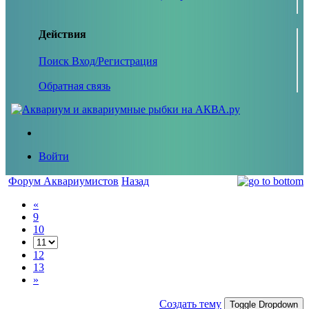
Действия
Поиск
Вход/Регистрация
Обратная связь
Войти
Форум Аквариумистов
Назад
«
9
10
12
13
»
Создать тему
Toggle Dropdown