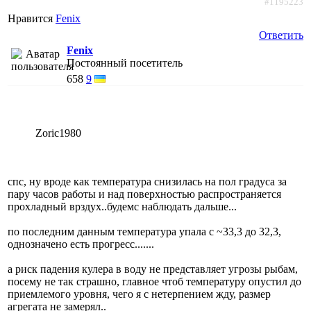
#1195223
Нравится
Fenix
Ответить
Fenix
Постоянный посетитель
658
9
Zoric1980
спс, ну вроде как температура снизилась на пол градуса за
пару часов работы и над поверхностью распространяется
прохладный врздух..будемс наблюдать дальше...
по последним данным температура упала с ~33,3 до 32,3,
однозначено есть прогресс.......
а риск падения кулера в воду не представляет угрозы рыбам,
посему не так страшно, главное чтоб температуру опустил до
приемлемого уровня, чего я с нетерпением жду, размер
агрегата не замерял..