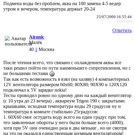
Подмена воды без проблем, аква на 100 замена 4-5 ведер
утром и вечером, температура держыт 20-24
25/07/2009 16:55:44
#881089
Ответить
Aironic
Малёк
40
1
Москва
После чтения всего, что связано с охлаждением аквы все
таки решил пойти по пути наименьшего сопротивления, но с
не большими тестами
Так как есть возможность я взял (на халяву) 4 компьютерных
12V вентилятора размером 60х60; 80Х80; 90Х90 и 120Х120
подключал к 5V зарядке nokia!
Тесты проводил ровно по одному дню на каждый венитлятор
(с 10 утра до 23 вечера) , аквариум Trigon 190 с закрытыми
крышками, исходная температура воды 29 градусов ну и
температура в комнате стабильно 25градусов:
1. 60Х60 смог остудить воду всего на один градус при том,
что заявленные обороты у него были больше всего (4000),
хотя при 5V они очевидно раза в два меньше , но не смотря
на это он оказался единственным шумным вентилятором!