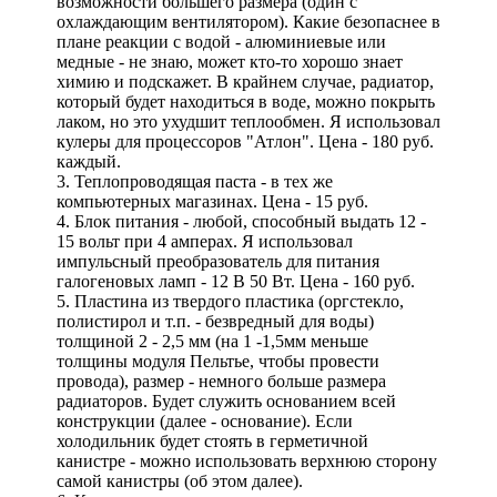
возможности большего размера (один с
охлаждающим вентилятором). Какие безопаснее в
плане реакции с водой - алюминиевые или
медные - не знаю, может кто-то хорошо знает
химию и подскажет. В крайнем случае, радиатор,
который будет находиться в воде, можно покрыть
лаком, но это ухудшит теплообмен. Я использовал
кулеры для процессоров "Атлон". Цена - 180 руб.
каждый.
3. Теплопроводящая паста - в тех же
компьютерных магазинах. Цена - 15 руб.
4. Блок питания - любой, способный выдать 12 -
15 вольт при 4 амперах. Я использовал
импульсный преобразователь для питания
галогеновых ламп - 12 В 50 Вт. Цена - 160 руб.
5. Пластина из твердого пластика (оргстекло,
полистирол и т.п. - безвредный для воды)
толщиной 2 - 2,5 мм (на 1 -1,5мм меньше
толщины модуля Пельтье, чтобы провести
провода), размер - немного больше размера
радиаторов. Будет служить основанием всей
конструкции (далее - основание). Если
холодильник будет стоять в герметичной
канистре - можно использовать верхнюю сторону
самой канистры (об этом далее).