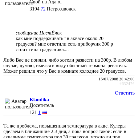
Свой на Aqa.ru
3194
72
Петрозаводск
сообщение НастЁнок
как мне поддерживать t в аквасе около 20
градусов? мне ответили есть приборчик 300 р
стоит типа градусника....
Либо Вас не поняли, либо хотели развести на 300р. В любом
случае, думаю, имелся в виду обычный термонагреватель.
Может решили что у Вас в комнате холоднее 20 градусов.
15/07/2008 20:42:00
#632476
Ответить
Klaudika
Посетитель
121
1
Та же проблема, повышенная температура в акве. Кулеры
сделаем в ближайшие 2-3 дня, а пока вопрос такой: если в
аквариуме температура под 30 градусов, можно ли при