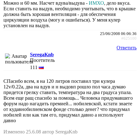
Можно и 60 мм. Насчет вдува/выдува -
ИМХО
, дело вкуса.
Если ставить на выдув, необходимо учитывать, что в крышке
должна быть хорошая вентиляция - для обеспечения
циркуляции воздуха (могу и ошибаться). У меня кулер
установлен на выдув.
25/06/2008 06:06:36
#625100
Ответить
SeregaKnb
Посетитель
111
СПасибо всем, я на 120 литров поставил три кулера
12v/0.22a, два на вдув и н выдовп рошло пол часа думаю
придется грелку ставить, температура на два градуса упала.
Всем еще ращ спасибо за помощь... Человека придумавшего
форум надо нагадить премией... нобилевской, кстати знаете
от кудавнобилиевском фонде столько денег? что придумал
нобилей или как там его, придумал давно а используют
давно
Изменено 25.6.08 автор SeregaKnb