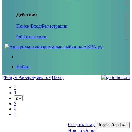
Действия
Поиск
Вход/Регистрация
Обратная связь
Войти
Форум Аквариумистов
Назад
«
1
3
4
»
Создать тему
Toggle Dropdown
Новый Опрос