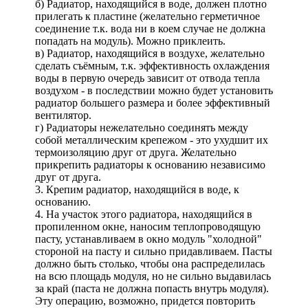
б) Радиатор, находящийся в воде, должен плотно
прилегать к пластине (желательно герметичное
соединение т.к. вода ни в коем случае не должна
попадать на модуль). Можно приклеить.
в) Радиатор, находящийся в воздухе, желательно
сделать съёмным, т.к. эффективность охлаждения
воды в первую очередь зависит от отвода тепла
воздухом - в последствии можно будет установить
радиатор большего размера и более эффективный
вентилятор.
г) Радиаторы нежелательно соединять между
собой металлическим крепежом - это ухудшит их
термоизоляцию друг от друга. Желательно
прикрепить радиаторы к основанию независимо
друг от друга.
3. Крепим радиатор, находящийся в воде, к
основанию.
4. На участок этого радиатора, находящийся в
пропиленном окне, наносим теплопроводящую
пасту, устанавливаем в окно модуль "холодной"
стороной на пасту и сильно придавливаем. Пасты
должно быть столько, чтобы она распределилась
на всю площадь модуля, но не сильно выдавилась
за край (паста не должна попасть внутрь модуля).
Эту операцию, возможно, придется повторить