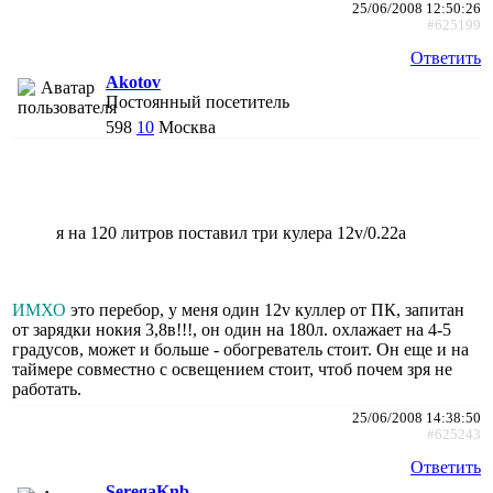
25/06/2008 12:50:26
#625199
Ответить
Akotov
Постоянный посетитель
598
10
Москва
я на 120 литров поставил три кулера 12v/0.22a
ИМХО
это перебор, у меня один 12v куллер от ПК, запитан
от зарядки нокия 3,8в!!!, он один на 180л. охлажает на 4-5
градусов, может и больше - обогреватель стоит. Он еще и на
таймере совместно с освещением стоит, чтоб почем зря не
работать.
25/06/2008 14:38:50
#625243
Ответить
SeregaKnb