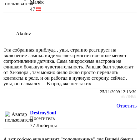
Малёк
47
Akotov
Эта собранная приблуда , увы, странно реагирует на
включение лампы- видимо электрмагнитное поле меняет
сопротивление датчика. Сама микросхема настрона на
слишком большую чувствительность. Раньше был термостат
от Хьюдора , там можно было было просто перепаять
контакты к реле, и он работал в нужную сторону. сейчас ,
увы, он сломался.... В продаже нет таких..
25/11/2009 12:13:30
#978469
Ответить
DestroySoul
Посетитель
77
Люберцы
А вот собсно еще вариант "холодильника" для Вашей банки.