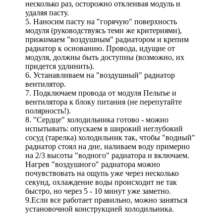
несколько раз, осторожно отклеивая модуль и
удаляя пасту.
5. Наносим пасту на "горячую" поверхность
модуля (руководствуясь теми же критериями),
прижимаем "воздушным" радиатором и крепим
радиатор к основанию. Провода, идущие от
модуля, должны быть доступны (возможно, их
придется удлинить).
6. Устанавливаем на "воздушный" радиатор
вентилятор.
7. Подключаем провода от модуля Пельтье и
вентилятора к блоку питания (не перепутайте
полярность!).
8. "Сердце" холодильника готово - можно
испытывать: опускаем в широкий неглубокий
сосуд (тарелка) холодильник так, чтобы "водный"
радиатор стоял на дне, наливаем воду примерно
на 2/3 высоты "водного" радиатора и включаем.
Нагрев "воздушного" радиатора можно
почувствовать на ощупь уже через несколько
секунд, охлаждение воды происходит не так
быстро, но через 5 - 10 минут уже заметно.
9.Если все работает правильно, можно заняться
установочной конструкцией холодильника.