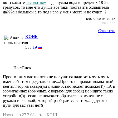
вот скажите
аксолотлям
ведь нужна вода в пределах 18-22
градусов, то мне что лучше все таки поставить охладитель
да???он большой а то под него у меня места и не будет...?
16/07/2008 06:40:12
#632577
Ответить
КОНЬ
588
19
НастЁнок
Просто так у вас ни чего не получится надо хоть чуть чуть
иметь об этом представление....Просто направьте комнатный
вентилятор на аквариум с живностью может поможет)))....А в
зоомагазинах (обычных, с кормом для собак) не ищите таких
устройств)))...если не поможет обратитесь к мужчине с
руками и головой, который разберается в этом.....другого
пути для вас увы нет((
Изменено 27.7.08 автор КОНЬ