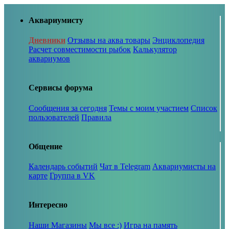
Аквариумисту
Дневники
Отзывы на аква товары
Энциклопедия
Расчет совместимости рыбок
Калькулятор
аквариумов
Сервисы форума
Сообщения за сегодня
Темы с моим участием
Список
пользователей
Правила
Общение
Календарь событий
Чат в Telegram
Аквариумисты на
карте
Группа в VK
Интересно
Наши Магазины
Мы все :)
Игра на память