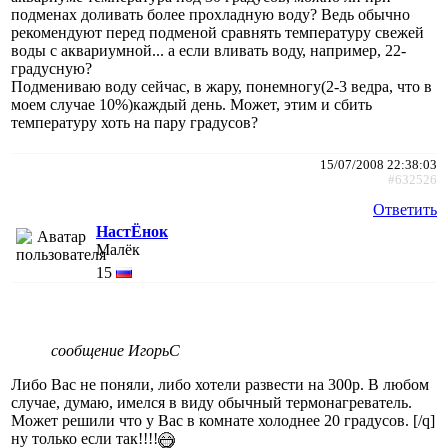
подменах доливать более прохладную воду? Ведь обычно
рекомендуют перед подменой сравнять температуру свежей
воды с аквариумной... а если вливать воду, например, 22-
градусную?
Подмениваю воду сейчас, в жару, понемногу(2-3 ведра, что в
моем случае 10%)каждый день. Может, этим и сбить
температуру хоть на пару градусов?
15/07/2008 22:38:03
#632526
Ответить
НастЁнок
Малёк
15
сообщение ИгорьC
Либо Вас не поняли, либо хотели развести на 300р. В любом
случае, думаю, имелся в виду обычный термонагреватель.
Может решили что у Вас в комнате холоднее 20 градусов. [/q]
ну только если так!!!!