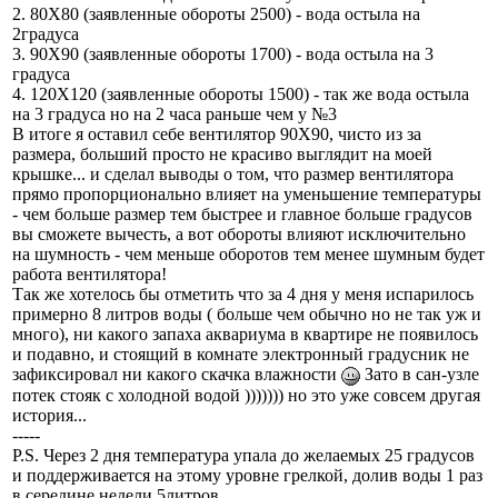
2. 80Х80 (заявленные обороты 2500) - вода остыла на
2градуса
3. 90Х90 (заявленные обороты 1700) - вода остыла на 3
градуса
4. 120Х120 (заявленные обороты 1500) - так же вода остыла
на 3 градуса но на 2 часа раньше чем у №3
В итоге я оставил себе вентилятор 90Х90, чисто из за
размера, больший просто не красиво выглядит на моей
крышке... и сделал выводы о том, что размер вентилятора
прямо пропорционально влияет на уменьшение температуры
- чем больше размер тем быстрее и главное больше градусов
вы сможете вычесть, а вот обороты влияют исключительно
на шумность - чем меньше оборотов тем менее шумным будет
работа вентилятора!
Так же хотелось бы отметить что за 4 дня у меня испарилось
примерно 8 литров воды ( больше чем обычно но не так уж и
много), ни какого запаха аквариума в квартире не появилось
и подавно, и стоящий в комнате электронный градусник не
зафиксировал ни какого скачка влажности
Зато в сан-узле
потек стояк с холодной водой ))))))) но это уже совсем другая
история...
-----
P.S. Через 2 дня температура упала до желаемых 25 градусов
и поддерживается на этому уровне грелкой, долив воды 1 раз
в середине недели 5литров.