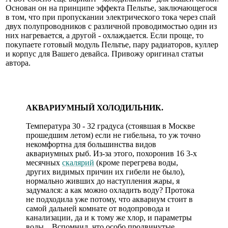
Основан он на принципе эффекта Пельтье, заключающегося
в том, что при пропускании электрического тока через спай
двух полупроводников с различной проводимостью один из
них нагревается, а другой - охлаждается. Если проще, то
покупаете готовый модуль Пельтье, пару радиаторов, куллер
и корпус для Вашего девайса. Привожу оригинал статьи
автора.
АКВАРИУМНЫЙ ХОЛОДИЛЬНИК.
Температура 30 - 32 градуса (стоявшая в Москве
прошедшим летом) если не гибельна, то уж точно
некомфортна для большинства видов
аквариумных рыб. Из-за этого, похоронив 16 3-х
месячных
скалярий
(кроме перегрева воды,
других видимых причин их гибели не было),
нормально живших до наступления жары, я
задумался: а как можно охладить воду? Протока
не подходила уже потому, что аквариум стоит в
самой дальней комнате от водопровода и
канализации, да и к тому же хлор, и параметры
воды... Вспомнил, что особо продвинутые