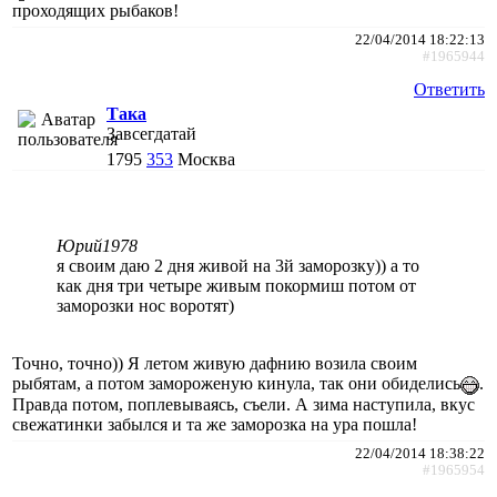
проходящих рыбаков!
22/04/2014 18:22:13
#1965944
Ответить
Така
Завсегдатай
1795
353
Москва
Юрий1978
я своим даю 2 дня живой на 3й заморозку)) а то
как дня три четыре живым покормиш потом от
заморозки нос воротят)
Точно, точно)) Я летом живую дафнию возила своим
рыбятам, а потом замороженую кинула, так они обиделись
.
Правда потом, поплевываясь, съели. А зима наступила, вкус
свежатинки забылся и та же заморозка на ура пошла!
22/04/2014 18:38:22
#1965954