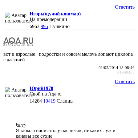
Ответить
Игорь(щучий кошмар)
На премодерации
6963
995
Пушкино
вот и взрослые , подростки и совсем мелочь лопают циклопа
с дафнией.
01/05/2014 18:08:46
#1968458
Ответить
Юрий1978
Свой на Aqa.ru
14204
10419
Сланцы
karry
Я забыла написать: у нас песок, никаких луж и
канавы все сухие.