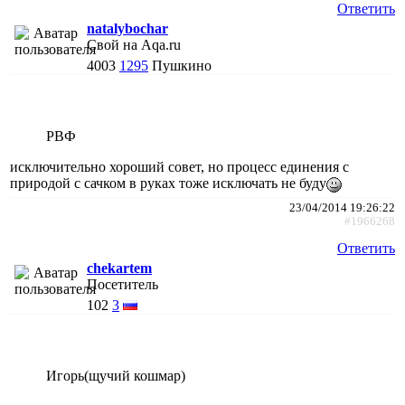
Ответить
natalybochar
Свой на Aqa.ru
4003
1295
Пушкино
РВФ
исключительно хороший совет, но процесс единения с
природой с сачком в руках тоже исключать не буду
23/04/2014 19:26:22
#1966268
Ответить
chekartem
Посетитель
102
3
Игорь(щучий кошмар)