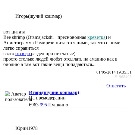
Игорь(щучий кошмар)
вот цитата
Bee shrimp (Otamajackshi - пресноводная
креветка
) и
Апистограмма Рамирези питаются ними, так что с ними
легко справиться
взято
отсюда
раздел про нитчатые)
просто столько людей любят отсылать на аманию как в
библию а там вот такие вещи попадаються...
01/05/2014 19:35:31
#1968496
Ответить
Игорь(щучий кошмар)
На премодерации
6963
995
Пушкино
Юрий1978