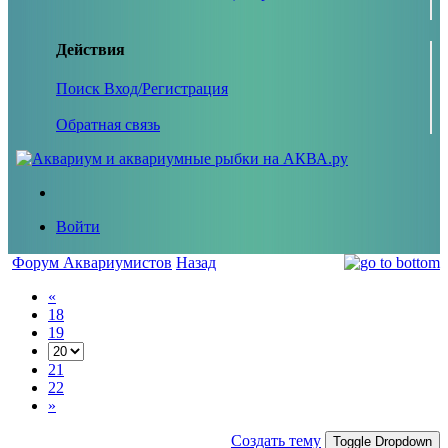
Действия
Поиск
Вход/Регистрация
Обратная связь
Войти
Форум Аквариумистов
Назад
«
18
19
21
22
»
Создать тему
Toggle Dropdown