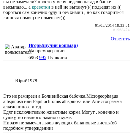
вы не замечали? просто у меня неделю назад в банке
высыпало... а
креветки
в ней не вытянут((( подьедят их ((
бороться сам конечно буду и без химии , но как говориться
лишняя помощ не помешает)))
01/05/2014 18:33:51
#1968474
Ответить
Игорь(щучий кошмар)
На премодерации
6963
995
Пушкино
Юрий1978
Это не рамирези а Боливийская бабочка.Microgeophagus
altispinosa или Papiliochromis altispinosa или Апистограмма
альтиспиноза и т.д.
Едят исключительно животные корма.Могут , конечно и
сушку, но намного намного хуже.
Ниразу не замечал львов жующих банановые листья(об
подобном утверждении)