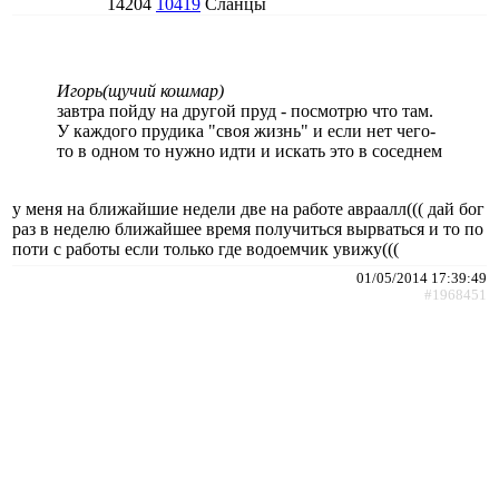
14204
10419
Сланцы
Игорь(щучий кошмар)
завтра пойду на другой пруд - посмотрю что там.
У каждого прудика "своя жизнь" и если нет чего-
то в одном то нужно идти и искать это в соседнем
у меня на ближайшие недели две на работе авраалл((( дай бог
раз в неделю ближайшее время получиться вырваться и то по
поти с работы если только где водоемчик увижу(((
01/05/2014 17:39:49
#1968451