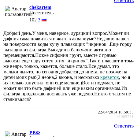
Ответить
chekartem
Посетитель
102
3
Добрый день.У меня, наверное, дурацкий вопрос.Может ли
дафния сама появиться и жить в аквариуме?Недавно нашел
на поверхности воды кучу плавающих "икринок".Еще горку
вытащил из фильтра.Высадил в банку-они активно
перемещаются.Позже сифонил грунт, вместе с грязью
высосал еще пару сотен этих "икринок".Так и плавают в том-
же ведре, только, кажется, больше стало.Все думал, это
мальки чьи-то, но сегодня добрался до инета, не похоже на
детей моих рыб(2 неона,2 вьюна, и несколько
креветок
, но я
их только запустил, они еще мелкие.)Вот и подумал, не
может ли это быть дафнией или еще каким организмом.Из
фильтра продолжаю доставать уже неделю.Никто с таким не
сталкивался?
22/04/2014 10:59:33
#1965751
Ответить
РВФ