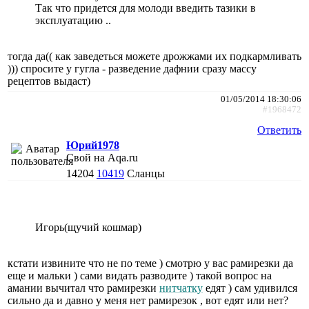
Так что придется для молоди введить тазики в
эксплуатацию ..
тогда да(( как заведеться можете дрожжами их подкармливать
))) спросите у гугла - разведение дафнии сразу массу
рецептов выдаст)
01/05/2014 18:30:06
#1968472
Ответить
Юрий1978
Свой на Aqa.ru
14204
10419
Сланцы
Игорь(щучий кошмар)
кстати извините что не по теме ) смотрю у вас рамирезки да
еще и мальки ) сами видать разводите ) такой вопрос на
амании вычитал что рамирезки
нитчатку
едят ) сам удивился
сильно да и давно у меня нет рамирезок , вот едят или нет?