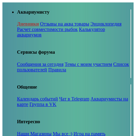
Аквариумисту
Дневники
Отзывы на аква товары
Энциклопедия
Расчет совместимости рыбок
Калькулятор
аквариумов
Сервисы форума
Сообщения за сегодня
Темы с моим участием
Список
пользователей
Правила
Общение
Календарь событий
Чат в Telegram
Аквариумисты на
карте
Группа в VK
Интересно
Наши Магазины
Мы все :)
Игра на память