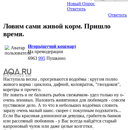
Новый Опрос
Ответить
Ответить
Ловим сами живой корм. Пришло
время.
Игорь(щучий кошмар)
На премодерации
6963
995
Пушкино
Наступила весна , прогреваются водоёмы : кругом полно
живого корма : циклопа, дафний, коловраток, "гвоздиков",
коретры и прочего.
Не ловить и не баловать рыбок свежачком- удел только ну о-
очень ленивых. Наловить живятинки для любимцев - совсем
пустяковое дело. А то что в небольших водоёмах словить
заразу очень малый шанс. скорее с покупным подхватить...
Если Вы красивая длинноногая девушка, грабитель банков
или рассеяный любовник - у Вас всегда найдётся старый
капроновый чулок или даже целые колготки.