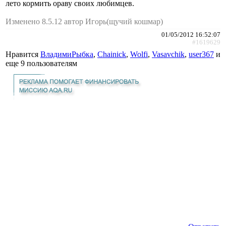
лето кормить ораву своих любимцев.
Изменено 8.5.12 автор Игорь(щучий кошмар)
01/05/2012 16:52:07
#1619629
Нравится
ВладимиРыбка
,
Chainick
,
Wolfi
,
Vasavchik
,
user367
и
еще
9 пользователям