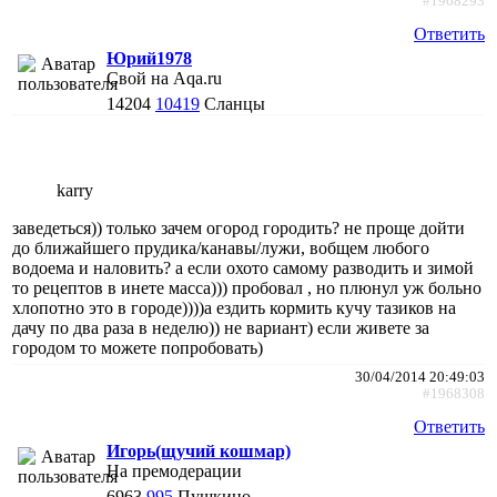
#1968293
Ответить
Юрий1978
Свой на Aqa.ru
14204
10419
Сланцы
karry
заведеться)) только зачем огород городить? не проще дойти
до ближайшего прудика/канавы/лужи, вобщем любого
водоема и наловить? а если охото самому разводить и зимой
то рецептов в инете масса))) пробовал , но плюнул уж больно
хлопотно это в городе))))а ездить кормить кучу тазиков на
дачу по два раза в неделю)) не вариант) если живете за
городом то можете попробовать)
30/04/2014 20:49:03
#1968308
Ответить
Игорь(щучий кошмар)
На премодерации
6963
995
Пушкино