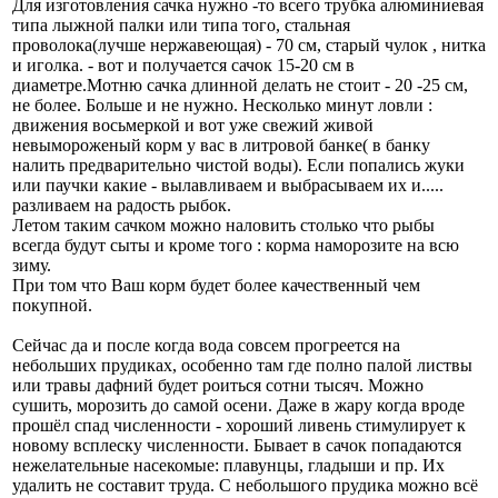
Для изготовления сачка нужно -то всего трубка алюминиевая
типа лыжной палки или типа того, стальная
проволока(лучше нержавеющая) - 70 см, старый чулок , нитка
и иголка. - вот и получается сачок 15-20 см в
диаметре.Мотню сачка длинной делать не стоит - 20 -25 см,
не более. Больше и не нужно. Несколько минут ловли :
движения восьмеркой и вот уже свежий живой
невымороженый корм у вас в литровой банке( в банку
налить предварительно чистой воды). Если попались жуки
или паучки какие - вылавливаем и выбрасываем их и.....
разливаем на радость рыбок.
Летом таким сачком можно наловить столько что рыбы
всегда будут сыты и кроме того : корма наморозите на всю
зиму.
При том что Ваш корм будет более качественный чем
покупной.
Сейчас да и после когда вода совсем прогреется на
небольших прудиках, особенно там где полно палой листвы
или травы дафний будет роиться сотни тысяч. Можно
сушить, морозить до самой осени. Даже в жару когда вроде
прошёл спад численности - хороший ливень стимулирует к
новому всплеску численности. Бывает в сачок попадаются
нежелательные насекомые: плавунцы, гладыши и пр. Их
удалить не составит труда. С небольшого прудика можно всё