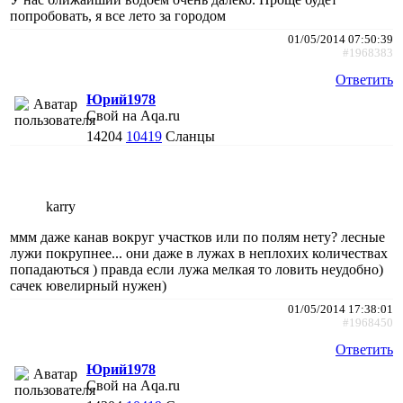
попробовать, я все лето за городом
01/05/2014 07:50:39
#1968383
Ответить
Юрий1978
Свой на Aqa.ru
14204
10419
Сланцы
karry
ммм даже канав вокруг участков или по полям нету? лесные
лужи покрупнее... они даже в лужах в неплохих количествах
попадаються ) правда если лужа мелкая то ловить неудобно)
сачек ювелирный нужен)
01/05/2014 17:38:01
#1968450
Ответить
Юрий1978
Свой на Aqa.ru