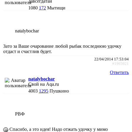
Завсегдатай
1080
172
Мытищи
natalybochar
Зато за Ваше очарование любой рыбак последнюю удочку
отдаст и счастлив будет.
22/04/2014 17:53:04
#1965921
Ответить
natalybochar
Свой на Aqa.ru
4003
1295
Пушкино
РВФ
Спасибо, а это идея! Надо отжать удочку у мимо