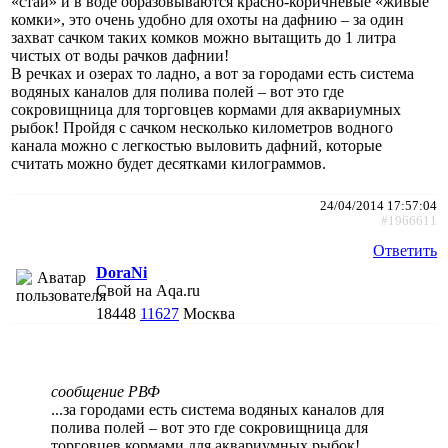
«стаи» и в воде образовываются красно-коричневые «живые
комки», это очень удобно для охоты на дафнию – за один
захват сачком таких комков можно вытащить до 1 литра
чистых от воды рачков дафнии!
В речках и озерах то ладно, а вот за городами есть система
водяных каналов для полива полей – вот это где
сокровищница для торговцев кормами для аквариумных
рыбок! Пройдя с сачком несколько километров водного
канала можно с легкостью выловить дафний, которые
считать можно будет десятками килограммов.
24/04/2014 17:57:04
#1966611
Ответить
DoraNi
Свой на Aqa.ru
18448
11627
Москва
сообщение РВФ
...за городами есть система водяных каналов для
полива полей – вот это где сокровищница для
торговцев кормами для аквариумных рыбок!