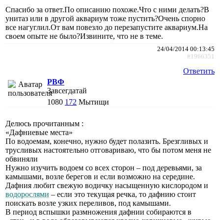
Спасибо за ответ.По описанию похоже.Что с ними делать?В
унитаз или в другой аквариум тоже пустить?Очень спорно
все нагуглил.От вам повезло до перезапустите аквариум.На
своем опыте не было?Извините, что не в теме.
24/04/2014 00:13:45
#1966351
Ответить
РВФ
Завсегдатай
1080
172
Мытищи
Делюсь прочитанным :
«Дафниевые места»
По водоемам, конечно, нужно будет полазить. Брезгливых и
трусливых настоятельно отговариваю, что бы потом меня не
обвиняли
Нужно изучить водоем со всех сторон – под деревьями, за
камышами, возле берегов и если возможно на середине.
Дафния любит свежую водичку насыщенную кислородом и
водорослями
– если это текущая речка, то дафнию стоит
поискать возле узких переливов, под камышами.
В период вспышки размножения дафнии собираются в