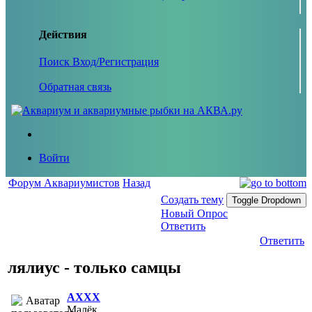
Действия
Поиск
Вход/Регистрация
Обратная связь
Войти
Форум Аквариумистов
Назад
Создать тему
Toggle Dropdown
Новый Опрос
Ответить
Ответить
лялиус - только самцы
AXXX
Малёк