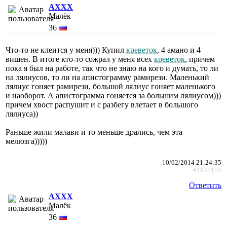
AXXX
Малёк
36
Что-то не клеится у меня))) Купил
креветок
, 4 амано и 4
вишен. В итоге кто-то сожрал у меня всех
креветок
, причем
пока я был на работе, так что не знаю на кого и думать, то ли
на лялиусов, то ли на апистограмму рамирези. Маленький
лялиус гоняет рамирези, большой лялиус гоняет маленького
и наоборот. А апистограмма гоняется за большим лялиусом)))
причем хвост распушит и с разбегу влетает в большого
лялиуса))
Раньше жили малави и то меньше дрались, чем эта
мелюзга)))))
10/02/2014 21:24:35
#1935115
Ответить
AXXX
Малёк
36