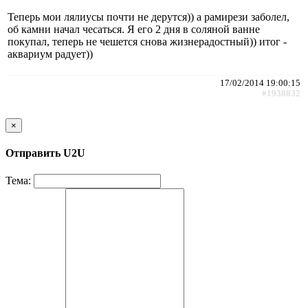
Теперь мои лялиусы почти не дерутся)) а рамирези заболел,
об камни начал чесаться. Я его 2 дня в соляной ванне
покупал, теперь не чешется снова жизнерадостный)) итог -
аквариум радует))
17/02/2014 19:00:15
#1938832
×
Отправить U2U
Тема: