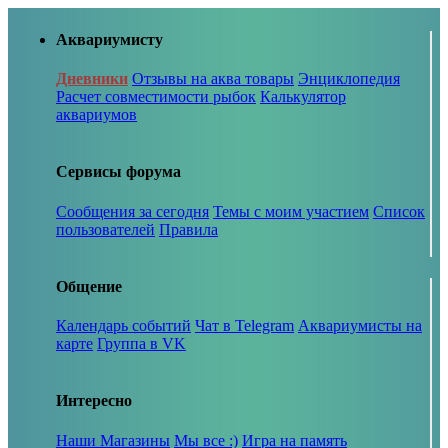
Аквариумисту
Дневники
Отзывы на аква товары
Энциклопедия
Расчет совместимости рыбок
Калькулятор
аквариумов
Сервисы форума
Сообщения за сегодня
Темы с моим участием
Список
пользователей
Правила
Общение
Календарь событий
Чат в Telegram
Аквариумисты на
карте
Группа в VK
Интересно
Наши Магазины
Мы все :)
Игра на память