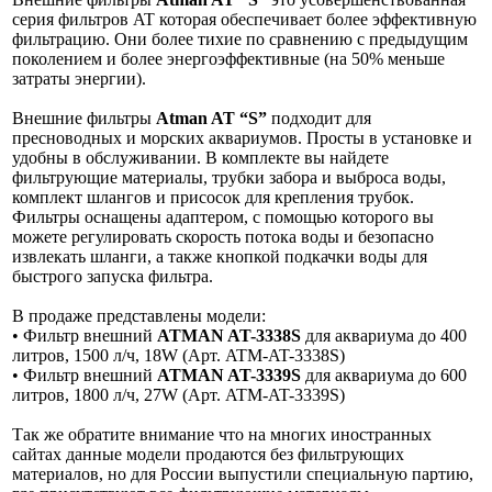
серия фильтров AT которая обеспечивает более эффективную
фильтрацию. Они более тихие по сравнению с предыдущим
поколением и более энергоэффективные (на 50% меньше
затраты энергии).
Внешние фильтры
Atman AT “S”
подходит для
пресноводных и морских аквариумов. Просты в установке и
удобны в обслуживании. В комплекте вы найдете
фильтрующие материалы, трубки забора и выброса воды,
комплект шлангов и присосок для крепления трубок.
Фильтры оснащены адаптером, с помощью которого вы
можете регулировать скорость потока воды и безопасно
извлекать шланги, а также кнопкой подкачки воды для
быстрого запуска фильтра.
В продаже представлены модели:
• Фильтр внешний
ATMAN AT-3338S
для аквариума до 400
литров, 1500 л/ч, 18W (Арт. ATM-AT-3338S)
• Фильтр внешний
ATMAN AT-3339S
для аквариума до 600
литров, 1800 л/ч, 27W (Арт. ATM-AT-3339S)
Так же обратите внимание что на многих иностранных
сайтах данные модели продаются без фильтрующих
материалов, но для России выпустили специальную партию,