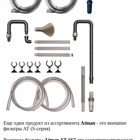
Еще один продукт из ассортмиента
Atman
- это внешние
фильтры AT (S-серия)
Внешние фильтры
Atman AT “S”
это усовершенствованная