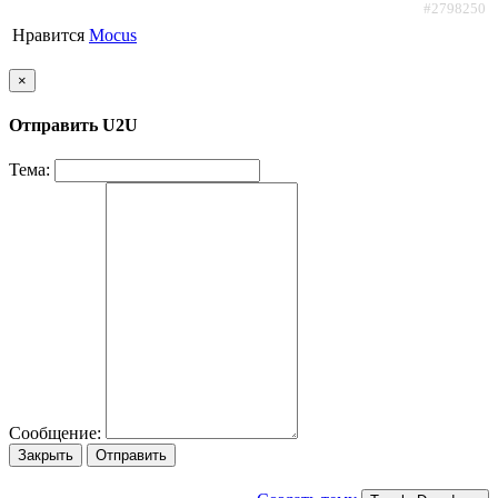
#2798250
Нравится
Mocus
×
Отправить U2U
Тема:
Сообщение:
Закрыть
Отправить