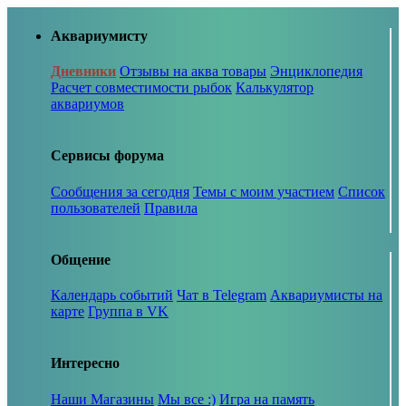
Аквариумисту
Дневники
Отзывы на аква товары
Энциклопедия
Расчет совместимости рыбок
Калькулятор
аквариумов
Сервисы форума
Сообщения за сегодня
Темы с моим участием
Список
пользователей
Правила
Общение
Календарь событий
Чат в Telegram
Аквариумисты на
карте
Группа в VK
Интересно
Наши Магазины
Мы все :)
Игра на память