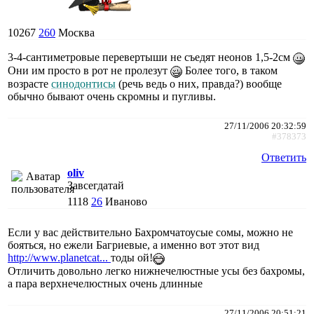
10267
260
Москва
3-4-сантиметровые перевертыши не съедят неонов 1,5-2см
Они им просто в рот не пролезут
Более того, в таком
возрасте
синодонтисы
(речь ведь о них, правда?) вообще
обычно бывают очень скромны и пугливы.
27/11/2006 20:32:59
#378373
Ответить
oliv
Завсегдатай
1118
26
Иваново
Если у вас действительно Бахромчатоусые сомы, можно не
бояться, но ежели Багриевые, а именно вот этот вид
http://www.planetcat...
тоды ой!
Отличить довольно легко нижнечелюстные усы без бахромы,
а пара верхнечелюстных очень длинные
27/11/2006 20:51:21