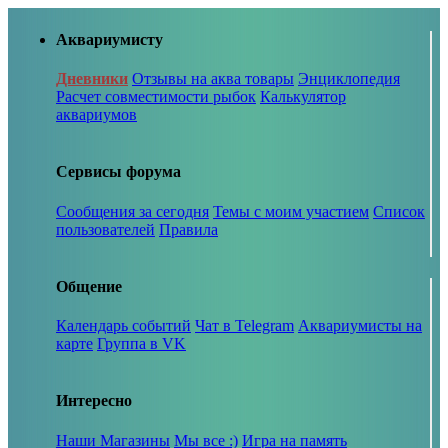
Аквариумисту
Дневники
Отзывы на аква товары
Энциклопедия
Расчет совместимости рыбок
Калькулятор
аквариумов
Сервисы форума
Сообщения за сегодня
Темы с моим участием
Список
пользователей
Правила
Общение
Календарь событий
Чат в Telegram
Аквариумисты на
карте
Группа в VK
Интересно
Наши Магазины
Мы все :)
Игра на память