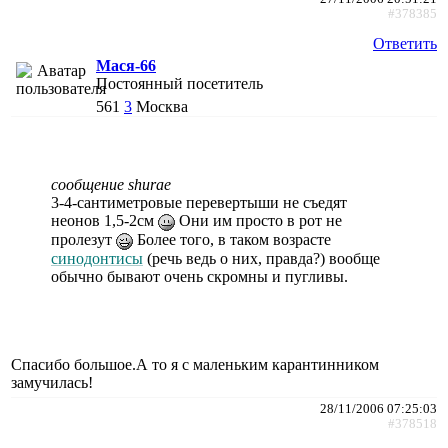
#378385
Ответить
Мася-66
Постоянный посетитель
561
3
Москва
сообщение shurae
3-4-сантиметровые перевертыши не съедят
неонов 1,5-2см
Они им просто в рот не
пролезут
Более того, в таком возрасте
синодонтисы
(речь ведь о них, правда?) вообще
обычно бывают очень скромны и пугливы.
Спасибо большое.А то я с маленьким карантинником
замучилась!
28/11/2006 07:25:03
#378518