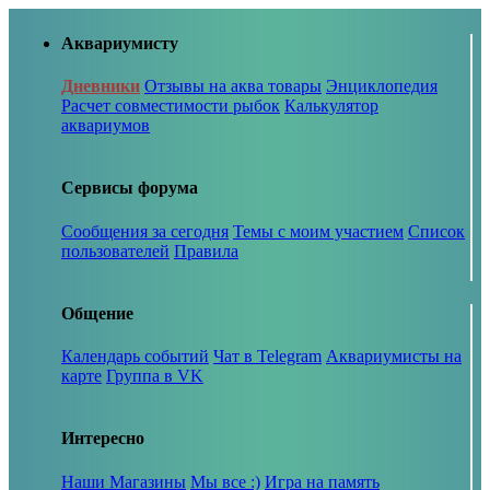
Аквариумисту
Дневники
Отзывы на аква товары
Энциклопедия
Расчет совместимости рыбок
Калькулятор
аквариумов
Сервисы форума
Сообщения за сегодня
Темы с моим участием
Список
пользователей
Правила
Общение
Календарь событий
Чат в Telegram
Аквариумисты на
карте
Группа в VK
Интересно
Наши Магазины
Мы все :)
Игра на память