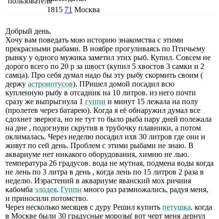
1815
71
Москва
Добрый день.
Хочу вам поведать мою историю знакомства с этими
прекрасными рыбами. В ноябре прогуливаясь по Птичьему
рынку у одного мужика заметил этих рыб. Купил. Совсем не
дорого всего по 20 р за швост (купил 5 хвостов 3 самки и 2
самца). Про себя думал надо бы эту рыбу скормить своим (
держу
астронотусов
). ПРишел домой посадил всю
купленную рыбу в отсадник на 10 литров. из него почти
сразу же выпрыгнула 1
гуппи
и минут 15 лежала на полу
(пролетев через батарею). Когда я её обнаружил думал все
сдохнет зверюга, но не тут то было рыба пару дней полежала
на дне , подогнуви скрутив в трубочку плавники, а потом
оклималась. Через неделю посадил ихв 30 литров где они и
живут по сей день. Проблем с этими рыбами не знаю. В
аквариуме нет никакого оборудования, химию не лью.
температура 26 градусов. вода не мутная, подмена воды когда
не лень по 3 литра в день , когда лень по 15 литров 2 раза в
неделю. Израстений в аквариуме яванский мох ричиия
кабомба
элодея
.
Гуппи
много раз размножались, радуя меня,
и приносили потомство.
Через несколько месяцев с дуру Решил купить
петушка
. когда
в Москве были 30 градусные морозы( вот черт меня дернул