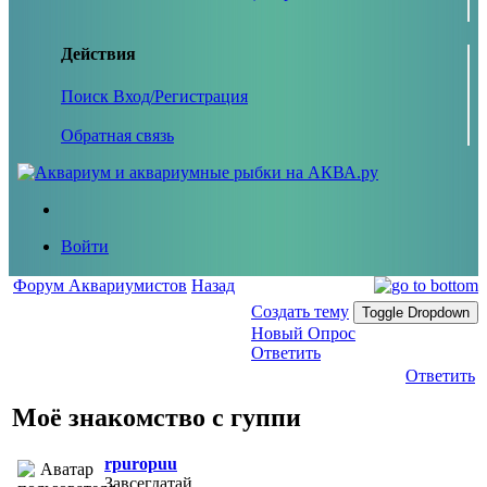
Действия
Поиск
Вход/Регистрация
Обратная связь
Войти
Форум Аквариумистов
Назад
Создать тему
Toggle Dropdown
Новый Опрос
Ответить
Ответить
Моё знакомство с гуппи
rpuropuu
Завсегдатай