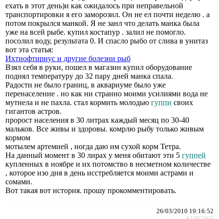
ехать в этот день)и как ожидалось при неправельной
транспортировки я его заморозил. Он не ел почти неделю . а
потом покрылся манкой. Я не занл что делать манка была
уже на всей рыбе. купил костапур . залил не помогло.
посолил воду, результата 0. И спасло рыбо от слива в унитаз
вот эта статья:
Ихтиофтириус и другие болезни рыб
Взял себя в руки, пошел в магазин купил оборудование
поднял температуру до 32 пару дней манка спала.
Радости не было границ, в аквариуме было уже
перенаселение . но как ни странно моими усилиями вода не
мутнела и не пахла. стал кормить молодью
гуппи
своих
гигантов астров.
пророст населения в 30 литрах каждый месяц по 30-40
мальков. Все живы и здоровы. комрлю рыбу только живым
кормом
мотылем артемией , ногда даю им сухой корм Тетра.
На данный момент в 30 лирах у меня обитают эти 5
гуппей
купленных в ноябре и их потомство в несметном количестве
, которое изо дня в день исстребляется моими астрами и
сомами.
Вот такая вот история. прошу прокомментировать.
26/03/2010 19:16:52
#1092660