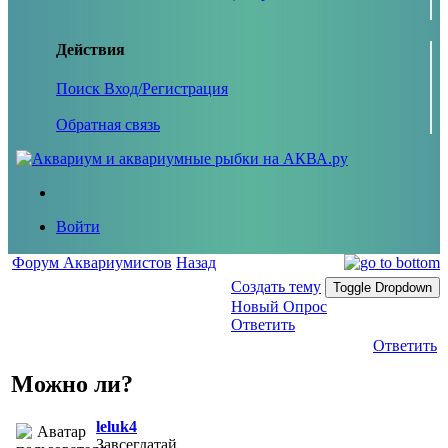
Действия
Поиск
Вход/Регистрация
Обратная связь
Войти
Форум Аквариумистов
Назад
Создать тему
Toggle Dropdown
Новый Опрос
Ответить
Ответить
Можно ли?
leluk4
Завсегдатай