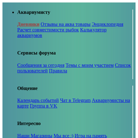
Аквариумисту
Дневники
Отзывы на аква товары
Энциклопедия
Расчет совместимости рыбок
Калькулятор
аквариумов
Сервисы форума
Сообщения за сегодня
Темы с моим участием
Список
пользователей
Правила
Общение
Календарь событий
Чат в Telegram
Аквариумисты на
карте
Группа в VK
Интересно
Наши Магазины
Мы все :)
Игра на память