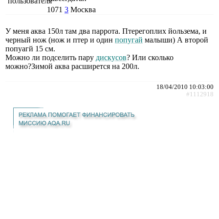
1071
3
Москва
У меня аква 150л там два паррота. Птерегоплих йользема, и
черный нож (нож и птер и один
попугай
малыши) А второй
попуагй 15 см.
Можно ли подселить пару
дискусов
? Или сколько
можно?Зимой аква расширется на 200л.
18/04/2010 10:03:00
#1112918