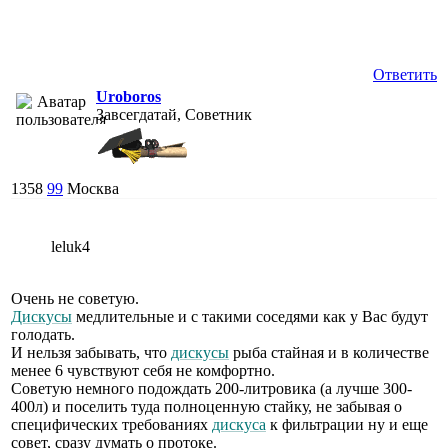
Ответить
Uroboros
Завсегдатай, Советник
1358
99
Москва
leluk4
Очень не советую.
Дискусы
медлительные и с такими соседями как у Вас будут
голодать.
И нельзя забывать, что
дискусы
рыба стайная и в количестве
менее 6 чувствуют себя не комфортно.
Советую немного подождать 200-литровика (а лучше 300-
400л) и поселить туда полноценную стайку, не забывая о
специфических требованиях
дискуса
к фильтрации ну и еще
совет, сразу думать о протоке.