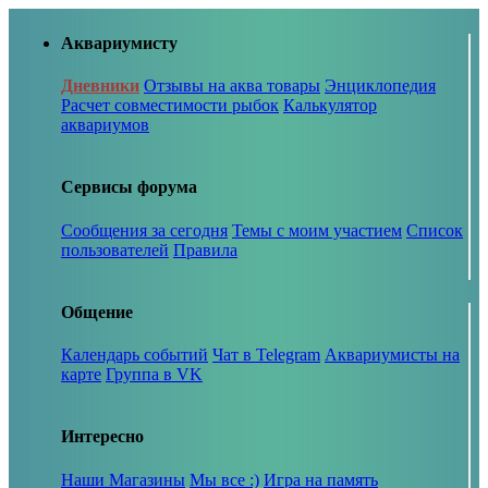
Аквариумисту
Дневники
Отзывы на аква товары
Энциклопедия
Расчет совместимости рыбок
Калькулятор
аквариумов
Сервисы форума
Сообщения за сегодня
Темы с моим участием
Список
пользователей
Правила
Общение
Календарь событий
Чат в Telegram
Аквариумисты на
карте
Группа в VK
Интересно
Наши Магазины
Мы все :)
Игра на память