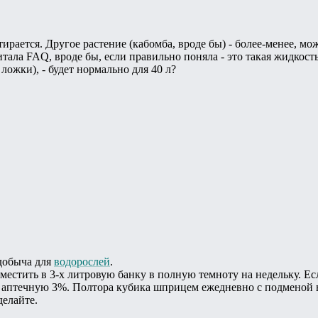
тирается. Другое растение (кабомба, вроде бы) - более-менее, мож
итала FAQ, вроде бы, если правильно поняла - это такая жидкост
 ложки), - будет нормально для 40 л?
 добыча для
водорослей
.
местить в 3-х литровую банку в полную темноту на недельку. Ес
а аптечную 3%. Полтора кубика шприцем ежедневно с подменой 
делайте.