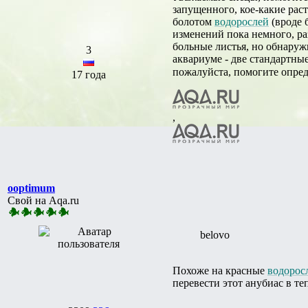
запущенного, кое-какие рас
болотом
водорослей
(вроде 
изменений пока немного, раз
больные листья, но обнаруж
3
аквариуме - две стандартные
пожалуйста, помогите опред
17 года
,
ooptimum
Свой на Aqa.ru
belovo
Похоже на красные
водорос
перевести этот анубиас в те