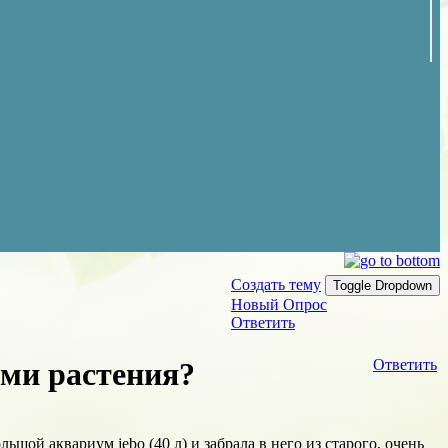
Создать тему
Toggle Dropdown
Новый Опрос
Ответить
ми растения?
Ответить
ой аквариум jebo (40 л) и забрала в него из старого, очень