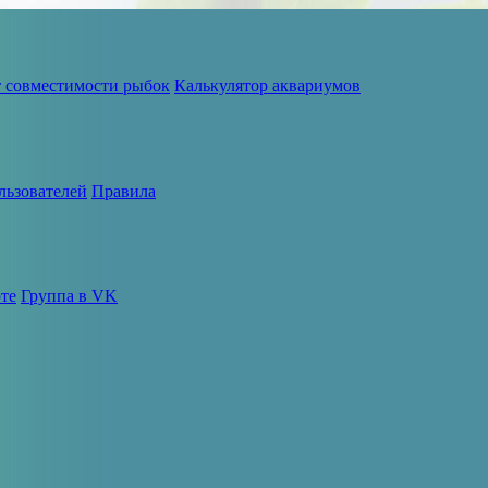
т совместимости рыбок
Калькулятор аквариумов
льзователей
Правила
те
Группа в VK