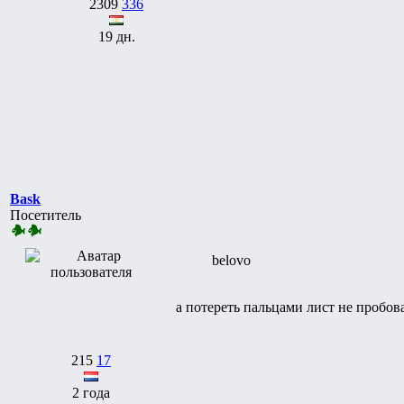
2309
336
19 дн.
Bask
Посетитель
belovo
а потереть пальцами лист не пробо
215
17
2 года