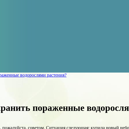
раженные водорослями растения?
хранить пораженные водоросля
 пожалуйста, советом. Ситуация следующая: купила новый небольш