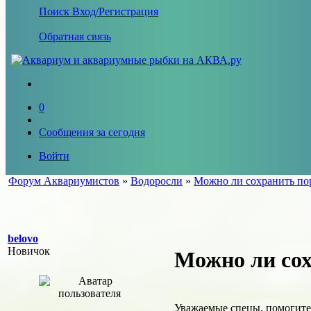
Поиск
Вход/Регистрация
Обратная связь
0
Сообщения за сегодня
Войти
Форум Аквариумистов
»
Водоросли
»
Можно ли сохранить по
belovo
Новичок
Можно ли со
Уважаемые спецы, помогите,