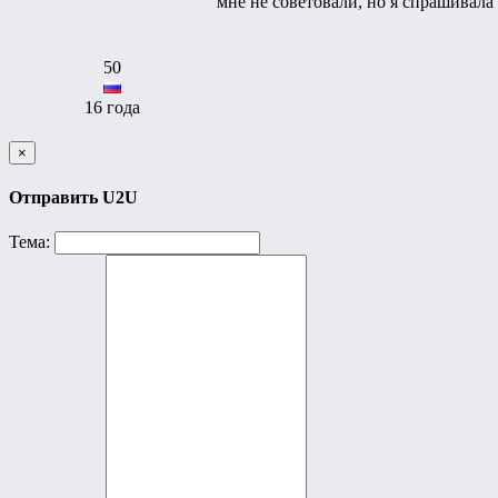
мне не советовали, но я спрашивал
50
16 года
×
Отправить U2U
Тема: