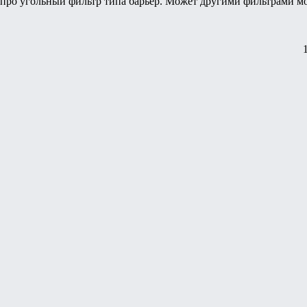
а про угольный фильтр типа барьер. Может другими фильтрами м