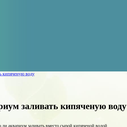
ь кипяченую воду
риум заливать кипяченую воду
о ли аквариум заливать вместо сырой кипяченой водой