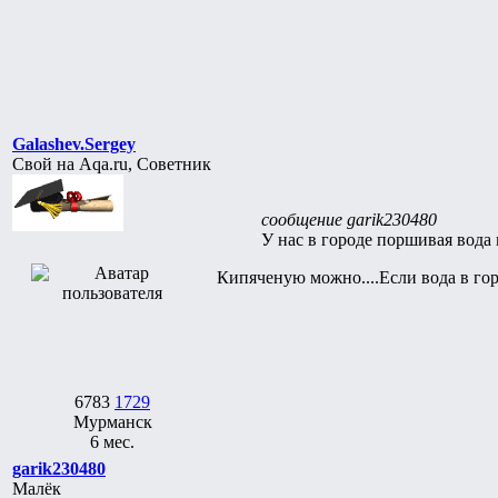
Galashev.Sergey
Свой на Aqa.ru, Советник
сообщение garik230480
У нас в городе поршивая вода
Кипяченую можно....Если вода в гор
6783
1729
Мурманск
6 мес.
garik230480
Малёк