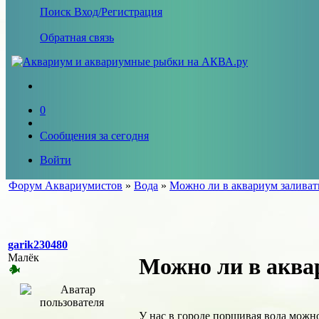
Поиск
Вход/Регистрация
Обратная связь
0
Сообщения за сегодня
Войти
Форум Аквариумистов
»
Вода
»
Можно ли в аквариум заливат
garik230480
Малёк
Можно ли в аква
У нас в городе поршивая вода можн