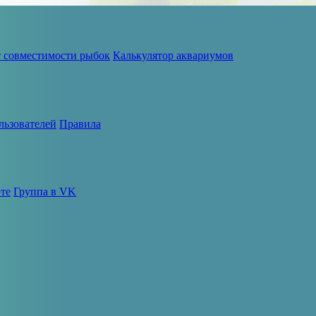
т совместимости рыбок
Калькулятор аквариумов
льзователей
Правила
те
Группа в VK