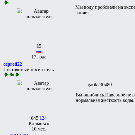
Мы воду пробовали на экспе
воняет
15
17 года
сергей22
Постоянный посетитель
garik230480
Вы ошиблись.Наверное не ph 
нормальная жесткость воды.
845
124
Климовск
10 мес.