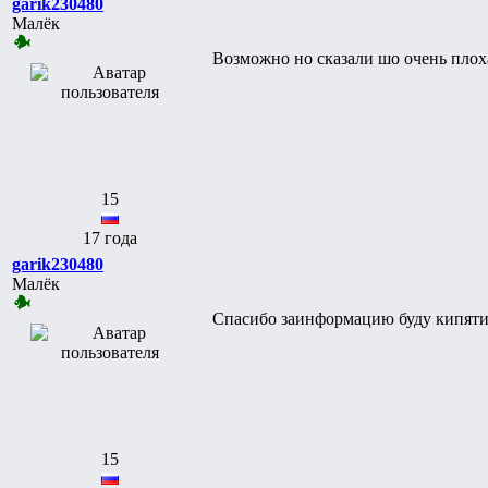
garik230480
Малёк
Возможно но сказали шо очень плох
15
17 года
garik230480
Малёк
Спасибо заинформацию буду кипятит
15