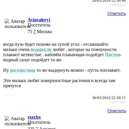
20/03/2010 22:50:40
#1086121
Ответить
Aviavaleryj
Посетитель
75
7
Москва
когда пузо будет похоже на тупой угол - отсаживайте
мальки очень
водоросли
любят , которые на поверхности
плавают ветвистые . кабомба плавающая подойдет
Пистия
-
водный салат подойдет то же.
Ну
роголистник
то же выдернуть можно - пусть поплавает.
Эти мальки любят поверхностные растения и всегда там
прячутся
30/03/2010 22:20:11
#1097143
Ответить
execbx
Посетитель
325
7
Ангарск