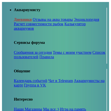
Аквариумисту
Дневники
Отзывы на аква товары
Энциклопедия
Расчет совместимости рыбок
Калькулятор
аквариумов
Сервисы форума
Сообщения за сегодня
Темы с моим участием
Список
пользователей
Правила
Общение
Календарь событий
Чат в Telegram
Аквариумисты на
карте
Группа в VK
Интересно
Наши Магазины
Мы все :)
Игра на память