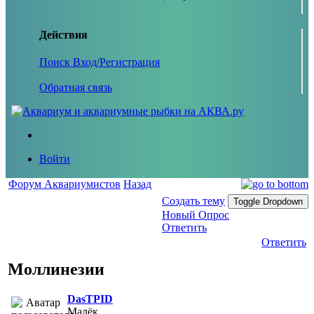
Действия
Поиск
Вход/Регистрация
Обратная связь
Войти
Форум Аквариумистов
Назад
Создать тему
Toggle Dropdown
Новый Опрос
Ответить
Ответить
Моллинезии
DasTPID
Малёк