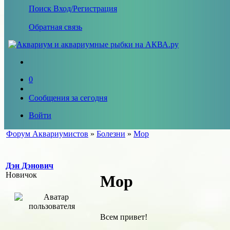
Поиск
Вход/Регистрация
Обратная связь
0
Сообщения за сегодня
Войти
Форум Аквариумистов
»
Болезни
»
Мор
Дэн Дэнович
Новичок
Мор
Всем привет!