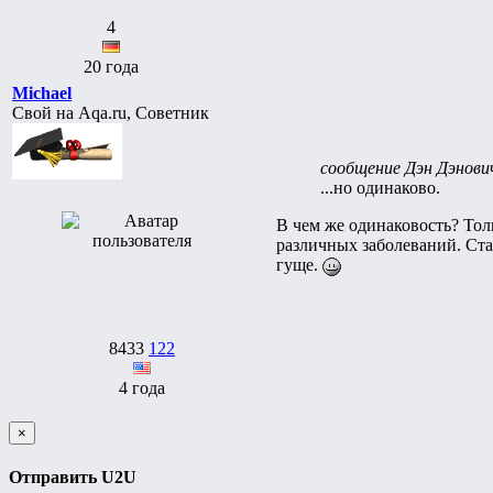
4
20 года
Michael
Свой на Aqa.ru, Советник
сообщение Дэн Дэнови
...но одинаково.
В чем же одинаковость? Толь
различных заболеваний. Ста
гуще.
8433
122
4 года
×
Отправить U2U