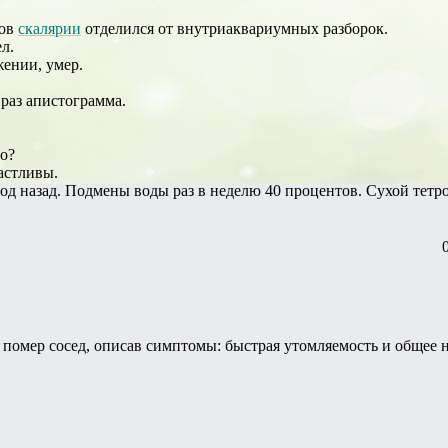
цов
скалярии
отделился от внутриаквариумных разборок.
л.
жении, умер.
 раз апистограмма.
о?
астливы.
од назад. Подмены воды раз в неделю 40 процентов. Сухой тетр
о помер сосед, описав симптомы: быстрая утомляемость и общее