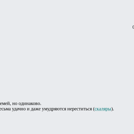
семей, но одинаково.
есьма удачно и даже умудряются нереститься (
скаляры
).