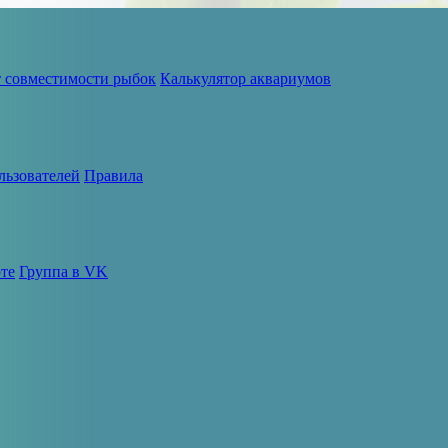
т совместимости рыбок
Калькулятор аквариумов
льзователей
Правила
те
Группа в VK