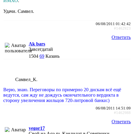
ИМХО
.
Удачи. Самвел.
06/08/2011 01:42:42
#1462923
Ответить
Ak bars
Завсегдатай
1504
69
Казань
Самвел_К.
Верю, знаю. Переговоры по примерно 20 дискам всё ещё
ведутся, сам жду не дождусь окончательного вердикта в
сторону увеличения жильцов 720-литровой банки:)
06/08/2011 14:51:09
#1462988
Ответить
yegor17
Свой на Aqa.ru, Кандидат в Советники