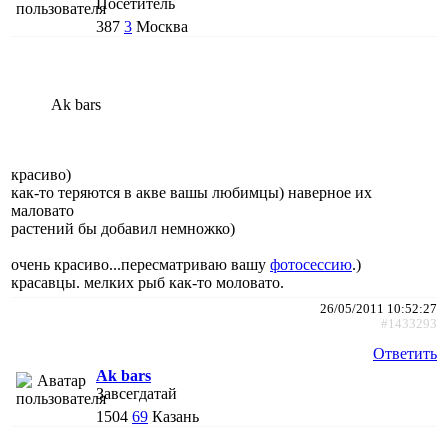
Посетитель
387
3
Москва
Ak bars
красиво)
как-то теряются в акве вашы любимцы) наверное их
маловато
растений бы добавил немножко)
очень красиво...пересматриваю вашу
фотосессию
.)
красавцы. мелких рыб как-то моловато.
26/05/2011 10:52:27
#1433293
Ответить
Ak bars
Завсегдатай
1504
69
Казань