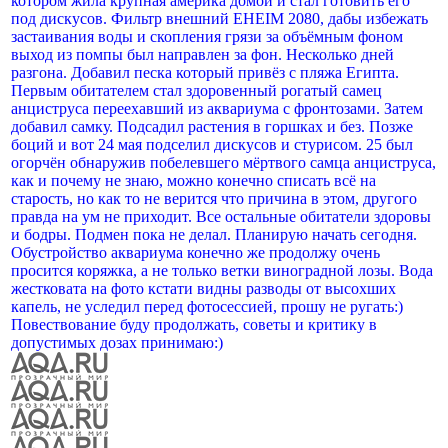
котором жила крупная америка домой и стал готовить его
под дискусов. Фильтр внешний EHEIM 2080, дабы избежать
застаивания воды и скопления грязи за объёмным фоном
выход из помпы был направлен за фон. Несколько дней
разгона. Добавил песка который привёз с пляжа Египта.
Первым обитателем стал здоровенный рогатый самец
анциструса переехавший из аквариума с фронтозами. Затем
добавил самку. Подсадил растения в горшках и без. Позже
боций и вот 24 мая подселил дискусов и стурисом. 25 был
огорчён обнаружив побелевшего мёртвого самца анциструса,
как и почему не знаю, можно конечно списать всё на
старость, но как то не верится что причина в этом, другого
правда на ум не приходит. Все остальные обитатели здоровы
и бодры. Подмен пока не делал. Планирую начать сегодня.
Обустройство аквариума конечно же продолжу очень
просится коряжка, а не только ветки виноградной лозы. Вода
жестковата на фото кстати видны разводы от высохших
капель, не уследил перед фотосессией, прошу не ругать:)
Повествование буду продолжать, советы и критику в
допустимых дозах принимаю:)