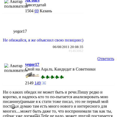
Ak bars
Завсегдатай
1504
69
Казань
yegor17
Не обижайся, я же объяснил свою позицию:)
06/08/2011 20:08:35
#1463082
Ответить
yegor17
Свой на Aqa.ru, Кандидат в Советники
2149
149
Ни о каких обидах не может быть и речи.Пишу редко и
коротко, и надеюсь кто то по-пытается анализировать мою
писанину(раньше я к стати тоже писал, это не первый мой
пост
,и думаю там есть много нового и интересного для
многих....может быть даже то, что воспринимали так как ты,
сейчас уже догма
).Тебе не надо, может другой постарается