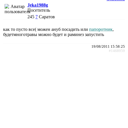
Jeka1988g
Посетитель
245
7
Саратов
как то пусто все( можен ануб посадить или
папоротник
,
будетмноготравы можно будет и раминез запустить
19/08/2011 15:58:25
#1468959