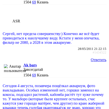
1504
69
Казань
ASR
Сергей, нет предела совершенству:) Конечно же всё будет
приводиться к наилучшему виду. Кстати у меня опечатка,
фильтр не 2080, а 2028 в этом аквариуме.
28/05/2011 21:22:15
#1434522
Ответить
Ak bars
Завсегдатай
1504
69
Казань
Сегодня 4 августа, позавчера пощёлкал аквариум, фото
выкладываю. Особых изменений нет, горшки заменил на
кокосы, подсадил растений, кабомба растёт тут хуже почему
то. У мальборо (которые были крупнее остальных, счас
кажутся уже гораздо матёрее, чем другие) по краю жаберной
крышки теперь голубая окантовка(уж не знаю, хорошо это