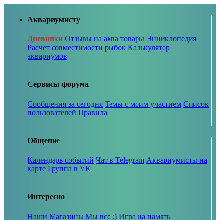
Аквариумисту
Дневники
Отзывы на аква товары
Энциклопедия
Расчет совместимости рыбок
Калькулятор
аквариумов
Сервисы форума
Сообщения за сегодня
Темы с моим участием
Список
пользователей
Правила
Общение
Календарь событий
Чат в Telegram
Аквариумисты на
карте
Группа в VK
Интересно
Наши Магазины
Мы все :)
Игра на память