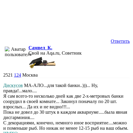
Ответить
Самвел_К.
Свой на Aqa.ru, Советник
2521
124
Москва
Дискусов
МА-АЛО...для такой банки..)))... Ну,
правда!...мало....
Я сам всего-то несколько дней как две 2-х-метровых банки
соорудил в своей комнате... Закинул поначалу по 20 шт.
взрослых... Да их и не видно!!!...
Пока не довел до 30 штук в каждом аквариуме.....была явная
дисгармония....
С декорациями, конечно, немного иное восприятие....можно
и поменьше рыб. Но никак не менее 12-15 рыб на ваш обьем.