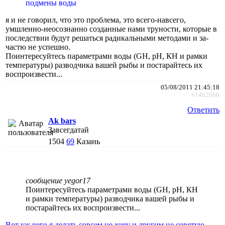
подмены воды
я и не говорил, что это проблема, это всего-навсего,
умшленно-неосознанно созданные нами труности, которые в
последствии будут решаться радикальными методами и за-
частю не успешно.
Поинтересуйтесь параметрами воды (GH, рН, КН и рамки
температуры) разводчика вашей рыбы и постарайтесь их
воспроизвести...
05/08/2011 21:45:18
#1462866
Ответить
Ak bars
Завсегдатай
1504
69
Казань
сообщение yegor17
Поинтересуйтесь параметрами воды (GH, рН, КН
и рамки температуры) разводчика вашей рыбы и
постарайтесь их воспроизвести...
Вот уж чего я делать совсем не хочу и другим не советую.