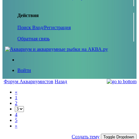
Действия
Поиск
Вход/Регистрация
Обратная связь
Войти
Форум Аквариумистов
Назад
«
1
2
4
5
»
Создать тему
Toggle Dropdown