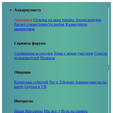
Аквариумисту
Дневники
Отзывы на аква товары
Энциклопедия
Расчет совместимости рыбок
Калькулятор
аквариумов
Сервисы форума
Сообщения за сегодня
Темы с моим участием
Список
пользователей
Правила
Общение
Календарь событий
Чат в Telegram
Аквариумисты на
карте
Группа в VK
Интересно
Наши Магазины
Мы все :)
Игра на память