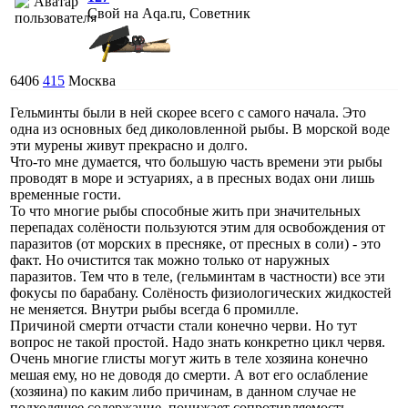
Свой на Aqa.ru, Советник
6406
415
Москва
Гельминты были в ней скорее всего с самого начала. Это
одна из основных бед диколовленной рыбы. В морской воде
эти мурены живут прекрасно и долго.
Что-то мне думается, что большую часть времени эти рыбы
проводят в море и эстуариях, а в пресных водах они лишь
временные гости.
То что многие рыбы способные жить при значительных
перепадах солёности пользуются этим для освобождения от
паразитов (от морских в пресняке, от пресных в соли) - это
факт. Но очистится так можно только от наружных
паразитов. Тем что в теле, (гельминтам в частности) все эти
фокусы по барабану. Солёность физиологических жидкостей
не меняется. Внутри рыбы всегда 6 промилле.
Причиной смерти отчасти стали конечно черви. Но тут
вопрос не такой простой. Надо знать конкретно цикл червя.
Очень многие глисты могут жить в теле хозяина конечно
мешая ему, но не доводя до смерти. А вот его ослабление
(хозяина) по каким либо причинам, в данном случае не
подходящее содержание, понижает сопротивляемость,