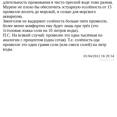
длительность проживания в чисто пресной воде тоже разная.
Мурене не плохо бы обеспечить эстуарную есолёность от 15
промилле вплоть до морской, и солью для морского
аквариума.
Змееголов не выдержит солёность больше пяти промилле,
более менее комфортно ему будет лишь при трёх (это
1столовая ложка соли на 10 литров воды).
П.С. На всякий случай: промилее это одна тысячная по
аналогии с процентом (одна сотая). Т.е. солёность ода
промилле это один грамм соли (или смеси солей) на литр
воды.
01/04/2012 16:29:34
#1604333