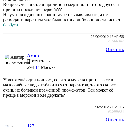
Вопрос : черви стали причиной смерти или что то другое и
причина появления червей???
На ум приходит пока одно: мурен вылавливают , а не
разводят и паразиты уже были в них, либо они достались от
барбуса
.
08/02/2012 18:49:56
#1566847
Ответить
Амир
Посетитель
294
14
Москва
У меня ещё один вопрос , если эта мурена приплывает в
малосолёные воды избавиться от паразитов, то это скорее
очень не большой временной промежуток. Так может её
проще в морской воде держать?
08/02/2012 21:23:15
#1566984
Ответить
127