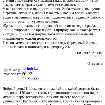
У меня с моньками статистика такая. В среднем один из 10
отказывается жрать, худеет, темнеет и дохнет.
У вас скорее всего им просто плохо. Рыба стайная, им лучше
в группе; активная, любит плавать; у вас им тесно; качество
воды в маленьком аквариуме поддерживать трудно. У рыбок
просто стресс - а тут лечи не лечи.
Жрать они должны всё подряд, абсолютно всеядная рыба.
Они и отбросами не брезгуют. В природе как и скатофагусы
к судам и причалам подплывают чтоб выбрасываемыми
пищевыми отходами полакомится.
У меня замечательно едят тетрацихлид, форелевый биомар,
листья салата и шпината, и морепродукты.
11/02/2012 02:51:07
#1568880
Ответить
technicka
Малёк
47
Москва
Добрый день! Подскажите, пожалуйста, какой должен быть
подсол на 150 литров (воды) для полноценной жизни пары
мурен и пары тетрадонов? Как они вместе вообще
уживаются? Растения искуственные, грунт - белая мраморная