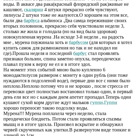
воды. В аквасе два рака(красный флоридский рак)живые не
кашляют,
скалярии
4 штуки прекрасно себя чувствуют,
лялиусы 2 штуки тоже не жалуются.О хорошем на этом все,
были два
барбуса
альбиноса .Два самца пережившие своих
вторых половинок, прекрасно себя чувствовали недели 3,
столько же жила и голодала (но на вид была здоровая)
новокупленная мурена .На исходе 3-й недели , на радость
мне , мурена поужинала хоть и
барбусом
(для которых я хотел
купить самок для размножения но так и не находил ни
где).Прошла неделя и последний
барбус
стал проявлять
признаки бользни, спина заметно опухла, переодически
плавал пузом к верху не ел и в итоге здох.
На момент этих событий мною было купленно 6
монодактилусов размером с монету в один рубль (они тоже
нуждаются в подсоленой воде), первые дни все с ними было
неплохо.Неплохо потому что и не хорошо , после стресса от
перевозки цвет полностью востановил только один, в первый
день ели все но с каждым днем апетит пропадал.Теперь одни
кушают сухой корм другие ждут мальков
гуппи
.
Гуппи
хорошо переносят такою подсолку воды.
Мурена!!! Мурена поплахела через неделю, стала
преодически бледнеть. Потом стали проявляться спазмы
мышц и в итоге здохла. Произвел вскрытие и обнаружил
червей скрученных как улитки.В развернутом виде тонкие и
длиной до 1см.