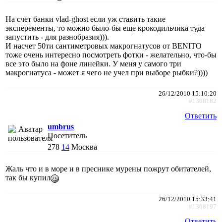
На счет банки vlad-ghost если уж ставить такие
эксперементы, то можно было-бы еще крокодильчика туда
запустить - для разнобразия))).
И насчет 50ти сантиметровых макрогнатусов от BENITO
тоже очень интересно посмотреть фотки - желательно, что-бы
все это было на фоне линейки. У меня у самого три
макрогнатуса - может я чего не учел при выборе рыбки?))))
26/12/2010 15:10:20
#1308182
Ответить
umbrus
Посетитель
278
14
Москва
Жаль что и в море и в преснике мурены пожрут обитателей,
так бы купил
26/12/2010 15:33:41
#1308197
Ответить