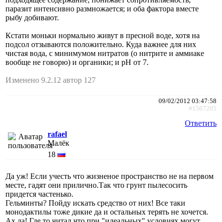
паразит интенсивно размножается; и оба фактора вместе
рыбу добивают.
Кстати моньки нормально живут в пресной воде, хотя на
подсол отзываются положительно. Куда важнее для них
чистая вода, с минимумом нитратов (о нитрите и аммиаке
вообще не говорю) и органики; и рН от 7.
Изменено 9.2.12 автор 127
09/02/2012 03:47:58
#1567205
Ответить
rafael
Малёк
18
Да уж! Если учесть что жизненое пространство не на первом
месте, гадят они прилично.Так что грунт пылесосить
придется частенько.
Гельминты? Пойду искать средство от них! Все таки
монодактилы тоже дикие да и остальных терять не хочется.
Ах да! Где то читал что при "идеальных" условиях могут