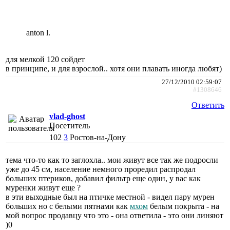
anton l.
для мелкой 120 сойдет
в принципе, и для взрослой.. хотя они плавать иногда любят)
27/12/2010 02:59:07
#1308646
Ответить
vlad-ghost
Посетитель
102
3
Ростов-на-Дону
тема что-то как то заглохла.. мои живут все так же подросли
уже до 45 см, население немного проредил распродал
больших птериков, добавил фильтр еще один, у вас как
муренки живут еще ?
в эти выходные был на птичке местной - видел пару мурен
больших но с белыми пятнами как
мхом
белым покрыта - на
мой вопрос продавцу что это - она ответила - это они линяют
)0