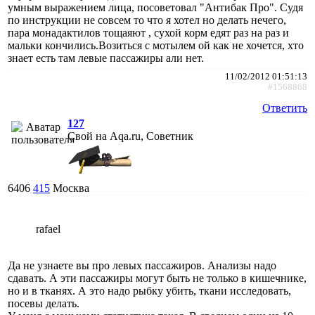
умным выражением лица, посоветовал "Антибак Про". Судя
по инструкции не совсем то что я хотел но делать нечего,
пара монадактилов тощаяют , сухой корм едят раз на раз и
мальки кончились.Возиться с мотылем ой как не хочется, хто
знает есть там левые пассажиры али нет.
11/02/2012 01:51:13
#1568868
Ответить
127
Свой на Aqa.ru, Советник
6406
415
Москва
rafael
Да не узнаете вы про левых пассажиров. Анализы надо
сдавать. А эти пассажиры могут быть не только в кишечнике,
но и в тканях. А это надо рыбку убить, ткани исследовать,
посевы делать.