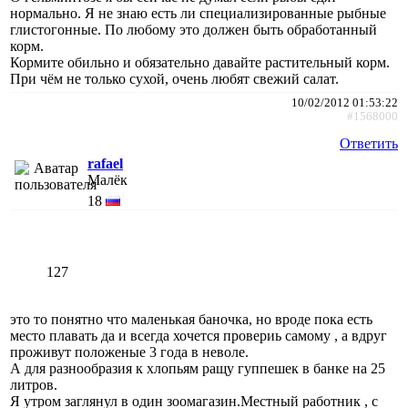
нормально. Я не знаю есть ли специализированные рыбные
глистогонные. По любому это должен быть обработанный
корм.
Кормите обильно и обязательно давайте растительный корм.
При чём не только сухой, очень любят свежий салат.
10/02/2012 01:53:22
#1568000
Ответить
rafael
Малёк
18
127
это то понятно что маленькая баночка, но вроде пока есть
место плавать да и всегда хочется провериь самому , а вдруг
проживут положеные 3 года в неволе.
А для разнообразия к хлопьям ращу гуппешек в банке на 25
литров.
Я утром заглянул в один зоомагазин.Местный работник , с