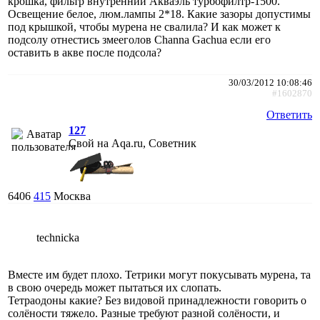
крошка, фильтр внутренний Акваэль турбофилтр-1500.
Освещение белое, люм.лампы 2*18. Какие зазоры допустимы
под крышкой, чтобы мурена не свалила? И как может к
подсолу отнестись змееголов Channa Gachua если его
оставить в акве после подсола?
30/03/2012 10:08:46
#1602870
Ответить
127
Свой на Aqa.ru, Советник
6406
415
Москва
technicka
Вместе им будет плохо. Тетрики могут покусывать мурена, та
в свою очередь может пытаться их слопать.
Тетраодоны какие? Без видовой принадлежности говорить о
солёности тяжело. Разные требуют разной солёности, и