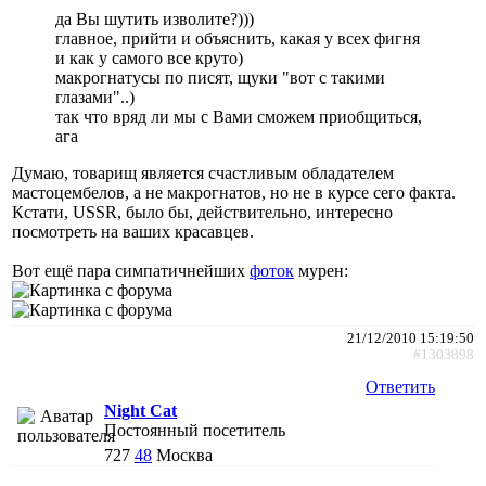
да Вы шутить изволите?)))
главное, прийти и объяснить, какая у всех фигня
и как у самого все круто)
макрогнатусы по писят, щуки "вот с такими
глазами"..)
так что вряд ли мы с Вами сможем приобщиться,
ага
Думаю, товарищ является счастливым обладателем
мастоцембелов, а не макрогнатов, но не в курсе сего факта.
Кстати, USSR, было бы, действительно, интересно
посмотреть на ваших красавцев.
Вот ещё пара симпатичнейших
фоток
мурен:
21/12/2010 15:19:50
#1303898
Ответить
Night Cat
Постоянный посетитель
727
48
Москва