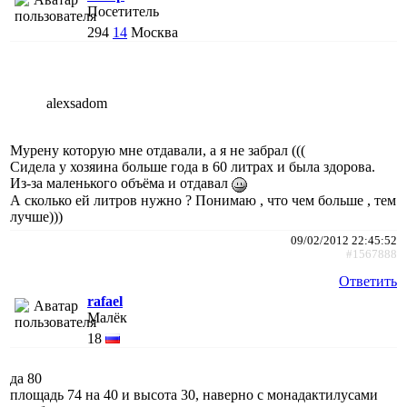
Посетитель
294
14
Москва
alexsadom
Мурену которую мне отдавали, а я не забрал (((
Сидела у хозяина больше года в 60 литрах и была здорова.
Из-за маленького объёма и отдавал
А сколько ей литров нужно ? Понимаю , что чем больше , тем
лучше)))
09/02/2012 22:45:52
#1567888
Ответить
rafael
Малёк
18
да 80
площадь 74 на 40 и высота 30, наверно с монадактилусами