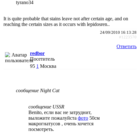
tyrano34
It is quite probable that stains leave not after certain age, and on
reaching the certain sizes as it occurs with lepidosren..
24/09/2010 16:13:28
#1223570
Ответить
redbor
Посетитель
95
1
Москва
сообщение Night Cat
сообщение USSR
Benito, если вас не затруднит,
выложите пожалуйста
фото
50см
макрогнатусов , очень хочется
посмотреть.