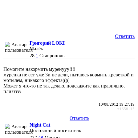
Ответить
Григорий LOKI
Малёк
28
1
Ставрополь
Помогите накормить муренууу!!!!
муренка не ест уже 3и не дели, пытаюсь кормить креветкой и
мотылем, никакого эффекта((((
Может я что-то не так делаю, подскажите как правильно,
плиззззз
10/08/2012 19:27:19
#1658115
Ответить
Night Cat
Постоянный посетитель
727
48
Москва