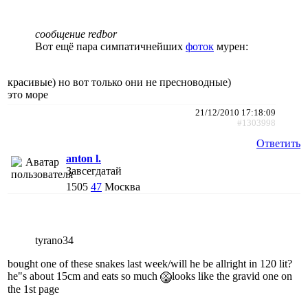
сообщение redbor
Вот ещё пара симпатичнейших
фоток
мурен:
красивые) но вот только они не пресноводные)
это море
21/12/2010 17:18:09
#1303998
Ответить
anton l.
Завсегдатай
1505
47
Москва
tyrano34
bought one of these snakes last week/will he be allright in 120 lit?
he"s about 15cm and eats so much
looks like the gravid one on
the 1st page