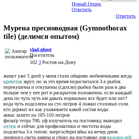
Новый Опрос
Ответить
Ответить
Мурена пресноводная (Gymnothorax
tile) (делимся опытом)
vlad-ghost
Посетитель
102
3
Ростов-на-Дону
живут уже 5 дней у меня стали общими любимчиками когда
креветок
жрут, но за это время недосчитался 3-х рыбок
перекушены и откушены (сдохли) рыбки были раза в два
больше чем у нее рот в раскрытом положении, если каждый
день по чуть чуть им давать нормально все будет или нет?
вода чуть подсолена на сто литров 4 ложки столовых соли
кто держит их как ухаживаете какой состав воды
аквас залито на 105-110 литров
фильтр тетра 700, уф излучатель на постоянку, выводил
ихтик
и сейчас для профилактики и чистоты воды
подсветка 3-х типов: энергосберегайка на вечер днем
дневного света лампы и сбоку на постоянке для
водорослей