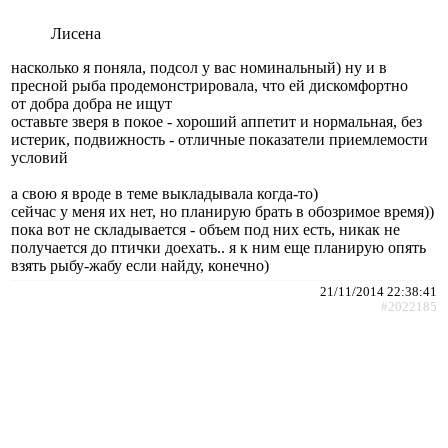
Лисена
насколько я поняла, подсол у вас номинальный) ну и в
пресной рыба продемонстрировала, что ей дискомфортно
от добра добра не ищут
оставьте зверя в покое - хороший аппетит и нормальная, без
истерик, подвижность - отличные показатели приемлемости
условий
а свою я вроде в теме выкладывала когда-то)
сейчас у меня их нет, но планирую брать в обозримое время))
пока вот не складывается - объем под них есть, никак не
получается до птички доехать.. я к ним еще планирую опять
взять рыбу-жабу если найду, конечно)
21/11/2014 22:38:41
#2022185