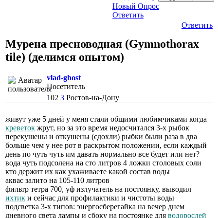
Новый Опрос
Ответить
Ответить
Мурена пресноводная (Gymnothorax
tile) (делимся опытом)
vlad-ghost
Посетитель
102
3
Ростов-на-Дону
живут уже 5 дней у меня стали общими любимчиками когда
креветок
жрут, но за это время недосчитался 3-х рыбок
перекушены и откушены (сдохли) рыбки были раза в два
больше чем у нее рот в раскрытом положении, если каждый
день по чуть чуть им давать нормально все будет или нет?
вода чуть подсолена на сто литров 4 ложки столовых соли
кто держит их как ухаживаете какой состав воды
аквас залито на 105-110 литров
фильтр тетра 700, уф излучатель на постоянку, выводил
ихтик
и сейчас для профилактики и чистоты воды
подсветка 3-х типов: энергосберегайка на вечер днем
дневного света лампы и сбоку на постоянке для
водорослей