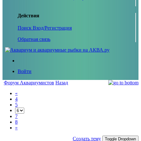
Действия
Поиск
Вход/Регистрация
Обратная связь
Войти
Форум Аквариумистов
Назад
«
4
5
7
8
»
Создать тему
Toggle Dropdown