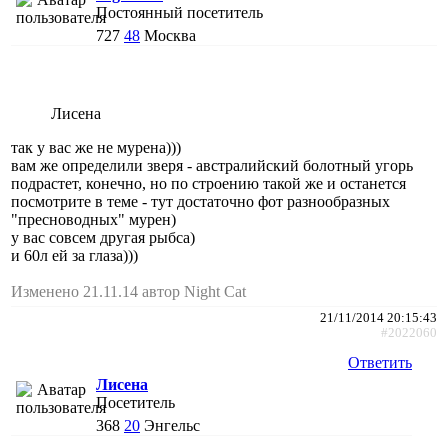
Постоянный посетитель
727
48
Москва
Лисена
так у вас же не мурена)))
вам же определили зверя - австралийский болотный угорь
подрастет, конечно, но по строению такой же и останется
посмотрите в теме - тут достаточно фот разнообразных
"пресноводных" мурен)
у вас совсем другая рыбса)
и 60л ей за глаза)))
Изменено 21.11.14 автор Night Cat
21/11/2014 20:15:43
#2022060
Ответить
Лисена
Посетитель
368
20
Энгельс