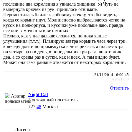
последние два кормления я увидела хищника! :-) Чуть не
выдернула крючек из рук- пришлось отнимать.
Переместилась ближе к лобовому стеклу, что бы видеть,
когда ее кормит идут. Молниеносно выбрасывается четко на
кусок на полкорпуса, и кусочки уже побольше даю, правда
все они замоченны в витаминах.
Незнаю, как у нас дальше сложится, но пока явные
улучьшения (т.т.т.). Планирую завтра кормить часа через три,
к вечеру дойти до промежутка в четыре часа, а послезавтра
на четыре раза в день, в понедельник три раза, во вторник
два, а со среды раз в сутки, как и всех. А там видно будет.
Может она сама раньше откажется от некоторых кормлений.
21/11/2014 16:09:45
#2021950
Ответить
Night Cat
Постоянный посетитель
727
48
Москва
Лисена