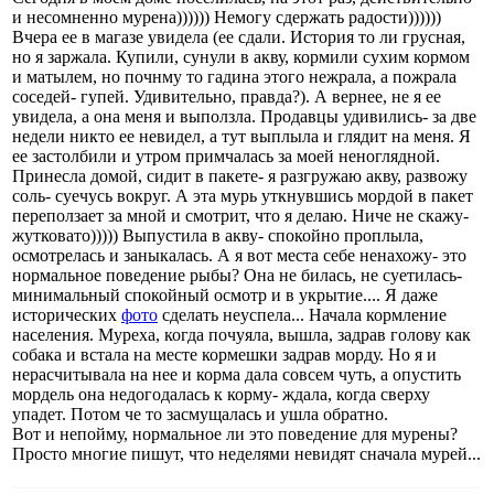
и несомненно мурена)))))) Немогу сдержать радости))))))
Вчера ее в магазе увидела (ее сдали. История то ли грусная,
но я заржала. Купили, сунули в акву, кормили сухим кормом
и матылем, но почнму то гадина этого нежрала, а пожрала
соседей- гупей. Удивительно, правда?). А вернее, не я ее
увидела, а она меня и выползла. Продавцы удивились- за две
недели никто ее невидел, а тут выплыла и глядит на меня. Я
ее застолбили и утром примчалась за моей неноглядной.
Принесла домой, сидит в пакете- я разгружаю акву, развожу
соль- суечусь вокруг. А эта мурь уткнувшись мордой в пакет
переползает за мной и смотрит, что я делаю. Ниче не скажу-
жутковато))))) Выпустила в акву- спокойно проплыла,
осмотрелась и заныкалась. А я вот места себе ненахожу- это
нормальное поведение рыбы? Она не билась, не суетилась-
минимальный спокойный осмотр и в укрытие.... Я даже
исторических
фото
сделать неуспела... Начала кормление
населения. Муреха, когда почуяла, вышла, задрав голову как
собака и встала на месте кормешки задрав морду. Но я и
нерасчитывала на нее и корма дала совсем чуть, а опустить
мордель она недогодалась к корму- ждала, когда сверху
упадет. Потом че то засмущалась и ушла обратно.
Вот и непойму, нормальное ли это поведение для мурены?
Просто многие пишут, что неделями невидят сначала мурей...