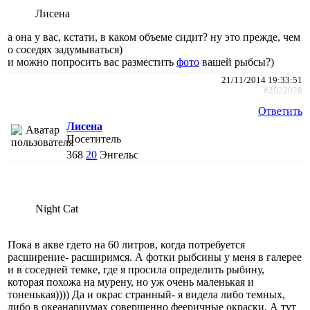
Лисена
а она у вас, кстати, в каком объеме сидит? ну это прежде, чем
о соседях задумываться)
и можно попросить вас разместить
фото
вашей рыбсы?)
21/11/2014 19:33:51
#2022028
Ответить
Лисена
Посетитель
368
20
Энгельс
Night Cat
Пока в акве гдето на 60 литров, когда потребуется
расширение- расширимся. А фотки рыбсины у меня в галерее
и в соседней темке, где я просила определить рыбину,
которая похожа на мурену, но уж очень маленькая и
тоненькая)))) Да и окрас странный- я видела либо темных,
либо в океанариумах совершенно фееричные окраски. А тут