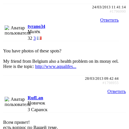
24/03/2013 11:41:14
#1796990
Ответить
tyrano34
Малёк
32
3
You have photos of these spots?
My friend from Belgium also a health problem on its moray eel.
Here is the topic:
http://www.aqualifes...
28/03/2013 09:42:44
#1798955
Ответить
RufLan
Новичок
3
Саранск
Всем привет!
есть вопрос по Вашей теме.