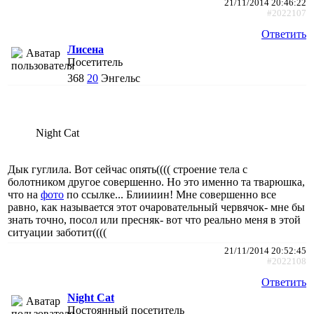
21/11/2014 20:46:22
#2022107
Ответить
Лисена
Посетитель
368
20
Энгельс
Night Cat
Дык гуглила. Вот сейчас опять(((( строение тела с
болотником другое совершенно. Но это именно та тварюшка,
что на
фото
по ссылке... Блиииин! Мне совершенно все
равно, как называется этот очаровательный червячок- мне бы
знать точно, посол или пресняк- вот что реально меня в этой
ситуации заботит((((
21/11/2014 20:52:45
#2022108
Ответить
Night Cat
Постоянный посетитель