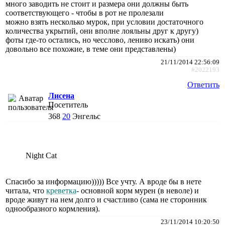
много заводить не стоит и размера они должны быть
соответствующего - чтобы в рот не пролезали
можно взять несколько мурок, при условии достаточного
количества укрытий, они вполне лояльны друг к другу)
фоты где-то остались, но чесслово, лениво искать) они
довольно все похожие, в теме они представлены)
21/11/2014 22:56:09
#2022193
Ответить
Лисена
Посетитель
368
20
Энгельс
Night Cat
Спасибо за информацию))))) Все учту. А вроде бы в нете
читала, что
креветка
- основной корм мурен (в неволе) и
вроде живут на нем долго и счастливо (сама не сторонник
однообразного кормления).
23/11/2014 10:20:50