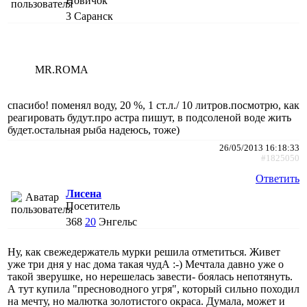
Новичок
3
Саранск
MR.ROMA
спасибо! поменял воду, 20 %, 1 ст.л./ 10 литров.посмотрю, как
реагировать будут.про астра пишут, в подсоленой воде жить
будет.остальная рыба надеюсь, тоже)
26/05/2013 16:18:33
#1825050
Ответить
Лисена
Посетитель
368
20
Энгельс
Ну, как свежедержатель мурки решила отметиться. Живет
уже три дня у нас дома такая чудА :-) Мечтала давно уже о
такой зверушке, но нерешелась завести- боялась непотянуть.
А тут купила "пресноводного угря", который сильно походил
на мечту, но малютка золотистого окраса. Думала, может и