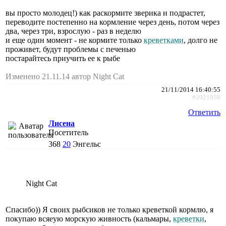
вы просто молодец!) как раскормите зверика и подрастет,
переводите постепенно на кормление через день, потом через
два, через три, взрослую - раз в неделю
и еще один момент - не кормите только
креветками
, долго не
проживет, будут проблемы с печенью
постарайтесь приучить ее к рыбе
Изменено 21.11.14 автор Night Cat
21/11/2014 16:40:55
#2021958
Ответить
Лисена
Посетитель
368
20
Энгельс
Night Cat
Спасибо)) Я своих рыбсиков не только креветкой кормлю, я
покупаю всяеую морскую живность (кальмары,
креветки
,