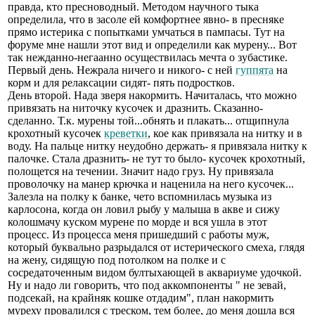
правда, кто пресноводный. Методом научного тыка
определила, что в засоле ей комфортнее явно- в пресняке
прямо истерика с попытками умчаться в пампасы. Тут на
форуме мне нашли этот вид и определили как мурену... Вот
так нежданно-негаанно осуществилась мечта о зубастике.
Первый день. Нежрала ничего и никого- с ней
гуппята
на
корм и для релаксации сидят- пять подростков.
День второй. Нада зверя накормить. Начиталась, что можно
привязать на ниточку кусочек и дразнить. Сказанно-
сделанно. Т.к. мурены той...обнять и плакать... отщипнула
крохотный кусочек
креветки
, кое как привязала на нитку и в
воду. На пальце нитку неудобно держать- я привязала нитку к
палочке. Стала дразнить- не тут то было- кусочек крохотный,
полощется на течении. Значит надо груз. Ну привязала
проволочку на манер крючка и наценила на него кусочек...
Залезла на полку к банке, чето вспомнилась музыка из
карлосона, когда он ловил рыбу у малыша в акве и сижу
колошмачу куском мурене по морде и вся ушла в этот
процесс. Из процесса меня пришедший с работы муж,
который буквально разрыдался от истерического смеха, глядя
на жену, сидящую под потолком на полке и с
сосредаточенным видом бултыхающей в аквариуме удочкой.
Ну и надо ли говорить, что под аккомпоненты " не зевай,
подсекай, на крайняк кошке отдадим", план накормить
муреху провалился с треском, тем более, до меня дошла вся