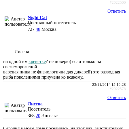
#2022500
Ответить
Night Cat
Постоянный посетитель
727
48
Москва
Лисена
на одной вм
креветке
? не поверю) если только на
свежемороженой
вареная пища не физиологична для дикарей) это разводная
рыба поколениями приучена ко всякому..
23/11/2014 15:10:28
#2022578
Ответить
Лисена
Посетитель
368
20
Энгельс
Сегодня в моем доме поселилась, на этот раз, действительно