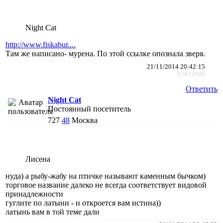
Night Cat
http://www.fiskabur....
Там же написано- мурена. По этой ссылке опознала зверя.
21/11/2014 20:42:15
#2022099
Ответить
Night Cat
Постоянный посетитель
727
48
Москва
Лисена
нуда) а рыбу-жабу на птичке называют каменным бычком)
торговое название далеко не всегда соответствует видовой
принадлежности
гуглите по латыни - и откроется вам истина))
латынь вам в той теме дали