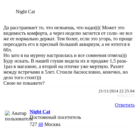
Night Cat
Да расстраивает то, что незнаешь, что надо(((( Может это
видимость комфорта, а через неделю загнется от соли- не все
же ее нормально держат. Тем более, если это угорь, то проще
пересадить его в пресный большой аквариум, а не ютится в
60л.
Но зато я на мурену настроилась и все сомнения отмела)))
Буду искать. В нашей глуши видела их в продаже 1,5 раза-
1раз в магазине, а второй на птичке уже мертвую. Разлет
между встречами в 5лет. Стоили баснословно, конечно, но
дело того стоит)))
Свою не покажете?
21/11/2014 22:25:04
#2022177
Ответить
Night Cat
Постоянный посетитель
727
48
Москва