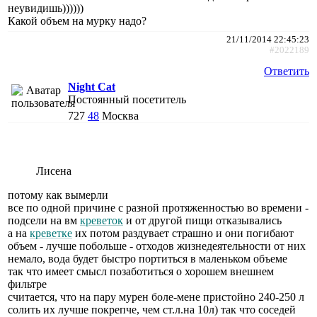
неувидишь))))))
Какой объем на мурку надо?
21/11/2014 22:45:23
#2022189
Ответить
Night Cat
Постоянный посетитель
727
48
Москва
Лисена
потому как вымерли
все по одной причине с разной протяженностью во времени -
подсели на вм
креветок
и от другой пищи отказывались
а на
креветке
их потом раздувает страшно и они погибают
объем - лучше побольше - отходов жизнедеятельности от них
немало, вода будет быстро портиться в маленьком объеме
так что имеет смысл позаботиться о хорошем внешнем
фильтре
считается, что на пару мурен боле-мене пристойно 240-250 л
солить их лучше покрепче, чем ст.л.на 10л) так что соседей