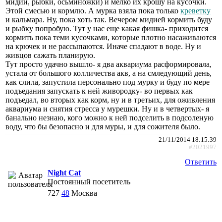
мидии, рыбки, осьминожки) и мелко их крошу на кусочки.
Этой смесью и кормлю. А мурка взяла пока только
креветку
и кальмара. Ну, пока хоть так. Вечером мидией кормить буду
и рыбку попробую. Тут у нас еще какая фишка- приходится
кормить пока теми кусочками, которые плотно насаживаются
на крючек и не рассыпаются. Иначе спадают в воде. Ну и
живцов сажать планирую.
Тут просто удачно вышло- я два аквариума расформировала,
устала от большого колличества акв, а на смледующий день,
как слила, запустила персонально под мурку и буду по мере
подъедания запускать к ней живородку- во первых как
подъедал, во вторых как корм, ну и в третьих, для оживления
аквариума и снятия стресса у мурешки. Ну и в четвертых- я
банально незнаю, кого можно к ней подселить в подсоленую
воду, что бы безопасно и для муры, и для сожителя было.
21/11/2014 18:15:39
#2021997
Ответить
Night Cat
Постоянный посетитель
727
48
Москва