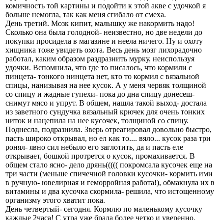
комичность той картины и подойти к этой акве с удочкой я
больше немогла, так как меня сгибало от смеха.
День третий. Мозк кипит, малышку же накормить надо!
Сколько она была голодной- неизвестно, но две недели до
покупки просидела в магазине и неела ничего. Ну и охоту
хищника тоже увидеть охота. Весь день мозг лихорадочно
работал, каким образом раздразнить мурку, неиспользуя
удочки. Вспомнила, что где то писалось, что кормили с
пинцета- тонкого нинцета нет, кто то кормил с вязальной
спицы, нанизывая на нее кусок. А у меня червяк толщиной
со спицу и жадные гупехи- пока до дна спицу донесеш-
снимут мясо и упрут. В общем, нашла такой выход- достала
из заветного сундучка вязальный крючек для очень тонких
ниток и нацепила на нее кусочек, толщиной со спицу.
Поднесла, подразнила. Зверь отреагировал довольно быстро,
пасть широко открывал, но ел как то.... вяло... кусок раза три
ронял- явно сил небыло его заглотить, да и пасть еле
открывает, бошкой протрется о кусок, промахивается. В
общем стало ясно- дело дрянь((((( покромсала кусочек еще на
три части (меньше спичечной головки кусочки- кормить ими
в ручную- ювелирная и геморройная работа!), обмакнула их в
витамины и два кусочка скормила- решила, что истощенному
организму этого хватит пока.
День четвертый- сегодня. Кормлю по маленькому кусочку
каждые 2часа! С утра уже брала более четко и уверенно,