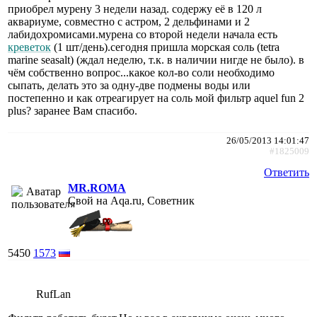
приобрел мурену 3 недели назад. содержу её в 120 л
аквариуме, совместно с астром, 2 дельфинами и 2
лабидохромисами.мурена со второй недели начала есть
креветок
(1 шт/день).сегодня пришла морская соль (tetra
marine seasalt) (ждал неделю, т.к. в наличии нигде не было). в
чём собственно вопрос...какое кол-во соли необходимо
сыпать, делать это за одну-две подмены воды или
постепенно и как отреагирует на соль мой фильтр aquel fun 2
plus? заранее Вам спасибо.
26/05/2013 14:01:47
#1825009
Ответить
MR.ROMA
Свой на Aqa.ru, Советник
5450
1573
RufLan