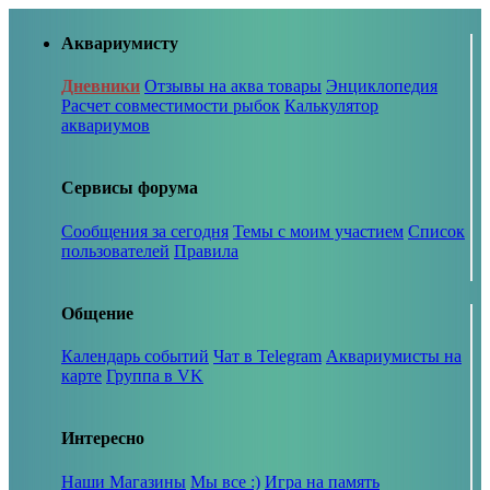
Аквариумисту
Дневники
Отзывы на аква товары
Энциклопедия
Расчет совместимости рыбок
Калькулятор
аквариумов
Сервисы форума
Сообщения за сегодня
Темы с моим участием
Список
пользователей
Правила
Общение
Календарь событий
Чат в Telegram
Аквариумисты на
карте
Группа в VK
Интересно
Наши Магазины
Мы все :)
Игра на память