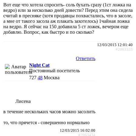
Вот еще что хотела спросить- соль бухать сразу (1ст ложка на
ведро) или за несколько дней довести? Перед этим она сидела
считай в пресняке (хотя продавцы похвастались, что в засоле,
а мне от такого засола аж плакать захотелось) 1чайная ложка
на ведро. Я сейчас на 150 добавила 5 ст ложек, вечером еще
добавлю. Вопрос, как быстро и по сколько?
12/03/2015 12:01:40
#2063333
Ответить
Night Cat
Постоянный посетитель
727
48
Москва
Лисена
в течение нескольких часов можно засолить
то, что прячется - совершенно нормально
12/03/2015 16:02:00
#2063434