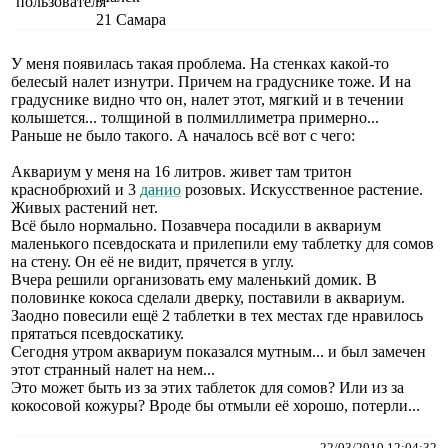
21
Самара
У меня появилась такая проблема. На стенках какой-то
белесый налет изнутри. Причем на градуснике тоже. И на
градуснике видно что он, налет этот, мягкий и в течении
колышется... толщиной в полмиллиметра примерно...
Раньше не было такого. А началось всё вот с чего:
Аквариум у меня на 16 литров. живет там тритон
краснобрюхий и 3
данио
розовых. Искусственное растение.
Живых растений нет.
Всё было нормально. Позавчера посадили в аквариум
маленького псевдоската и прилепили ему таблетку для сомов
на стену. Он её не видит, прячется в углу.
Вчера решили организовать ему маленький домик. В
половинке кокоса сделали дверку, поставили в аквариум.
Заодно повесили ещё 2 таблетки в тех местах где нравилось
прятаться псевдоскатику.
Сегодня утром аквариум показался мутным... и был замечен
этот странный налет на нем...
Это может быть из за этих таблеток для сомов? Или из за
кокосовой кожуры? Вроде бы отмыли её хорошо, потерли...
22/03/2010 12:04:32