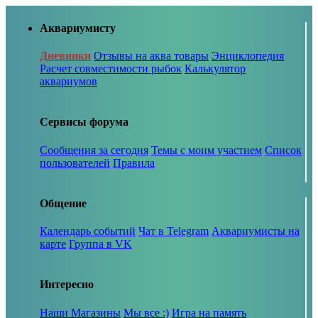
Аквариумисту
Дневники
Отзывы на аква товары
Энциклопедия
Расчет совместимости рыбок
Калькулятор
аквариумов
Сервисы форума
Сообщения за сегодня
Темы с моим участием
Список
пользователей
Правила
Общение
Календарь событий
Чат в Telegram
Аквариумисты на
карте
Группа в VK
Интересно
Наши Магазины
Мы все :)
Игра на память