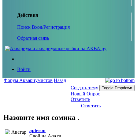
Действия
Поиск
Вход/Регистрация
Обратная связь
Войти
Форум Аквариумистов
Назад
Создать тему
Toggle Dropdown
Новый Опрос
Ответить
Ответить
Назовите имя сомика .
apteron
Свой на Aqa.ru