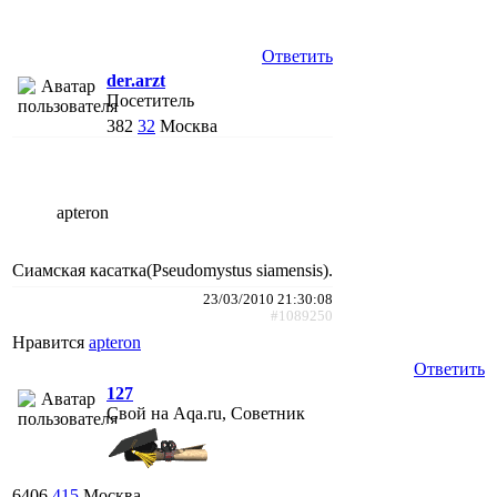
Ответить
der.arzt
Посетитель
382
32
Москва
apteron
Сиамская касатка(Pseudomystus siamensis).
23/03/2010 21:30:08
#1089250
Нравится
apteron
Ответить
127
Свой на Aqa.ru, Советник
6406
415
Москва