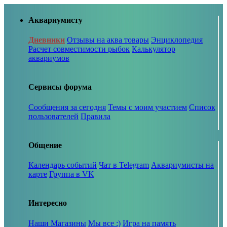
Аквариумисту
Дневники
Отзывы на аква товары
Энциклопедия
Расчет совместимости рыбок
Калькулятор
аквариумов
Сервисы форума
Сообщения за сегодня
Темы с моим участием
Список
пользователей
Правила
Общение
Календарь событий
Чат в Telegram
Аквариумисты на
карте
Группа в VK
Интересно
Наши Магазины
Мы все :)
Игра на память