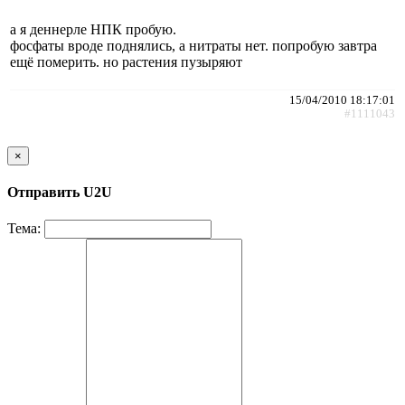
а я деннерле НПК пробую.
фосфаты вроде поднялись, а нитраты нет. попробую завтра
ещё померить. но растения пузыряют
15/04/2010 18:17:01
#1111043
×
Отправить U2U
Тема: