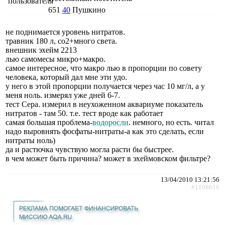
651
40
Пушкино
не поднимается уровень нитратов.
травник 180 л, со2+много света.
внешник эхейм 2213
лью самомесы микро+макро.
самое интересное, что макро лью в пропорции по совету
человека, который дал мне эти удо.
у него в этой пропорции получается через час 10 мг/л, а у
меня ноль. измерял уже дней 6-7.
тест Сера. измерил в неухоженном аквариуме показатель
нитратов - там 50. т.е. тест вроде как работает
самая большая проблема-
водоросли
. немного, но есть. читал
надо выровнять фосфаты-нитраты-а как это сделать, если
нитраты ноль)
да и растючка чувствую могла расти бы быстрее.
в чем может быть причина? может в эхеймовском фильтре?
13/04/2010 13:21:56
#1108616