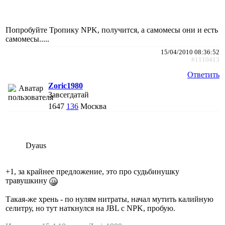
Попробуйте Тропику NPK, получится, а самомесы они и есть
самомесы.....
15/04/2010 08:36:52
#1110413
Ответить
Zoric1980
Завсегдатай
1647
136
Москва
Dyaus
+1, за крайнее предложение, это про судьбинушку
травушкину
Такая-же хрень - по нулям нитраты, начал мутить калийную
селитру, но тут наткнулся на JBL с NPK, пробую.