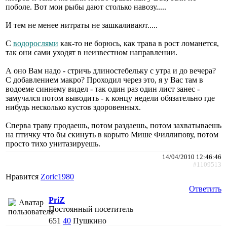
поболе. Вот мои рыбы дают столько навозу.....
И тем не менее нитраты не зашкаливают.....
С
водорослями
как-то не борюсь, как трава в рост ломанется,
так они сами уходят в неизвестном направлении.
А оно Вам надо - стричь длиностебельку с утра и до вечера?
С добавлением макро? Проходил через это, я у Вас там в
водоеме синнему видел - так один раз один лист занес -
замучался потом выводить - к концу недели обязательно где
нибудь несколько кустов здоровенных.
Сперва траву продаешь, потом раздаешь, потом захватываешь
на птичку что бы скинуть в корыто Мише Филлипову, потом
просто тихо унитазируешь.
14/04/2010 12:46:46
#1109513
Нравится
Zoric1980
Ответить
PriZ
Постоянный посетитель
651
40
Пушкино