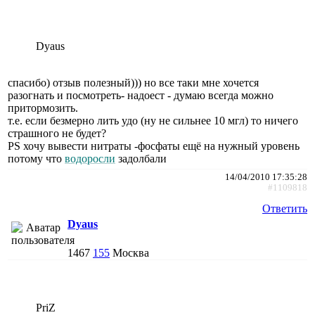
Dyaus
спасибо) отзыв полезный))) но все таки мне хочется
разогнать и посмотреть- надоест - думаю всегда можно
притормозить.
т.е. если безмерно лить удо (ну не сильнее 10 мгл) то ничего
страшного не будет?
PS хочу вывести нитраты -фосфаты ещё на нужный уровень
потому что
водоросли
задолбали
14/04/2010 17:35:28
#1109818
Ответить
Dyaus
1467
155
Москва
PriZ