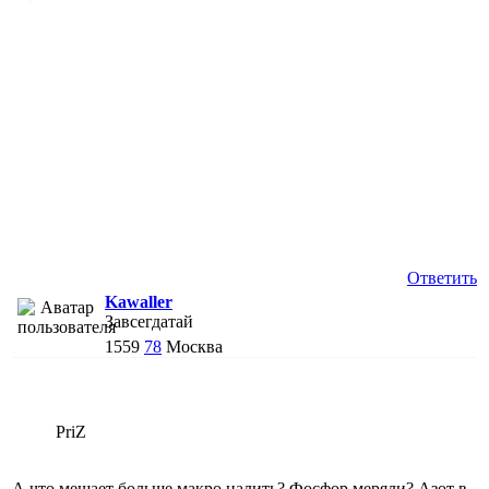
Ответить
Kawaller
Завсегдатай
1559
78
Москва
PriZ
А что мешает больше макро налить? Фосфор меряли? Азот в