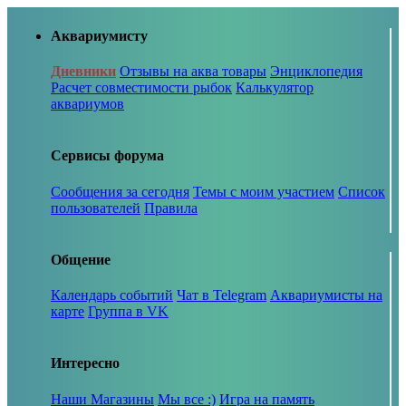
Аквариумисту
Дневники
Отзывы на аква товары
Энциклопедия
Расчет совместимости рыбок
Калькулятор
аквариумов
Сервисы форума
Сообщения за сегодня
Темы с моим участием
Список
пользователей
Правила
Общение
Календарь событий
Чат в Telegram
Аквариумисты на
карте
Группа в VK
Интересно
Наши Магазины
Мы все :)
Игра на память