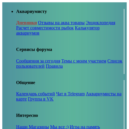
Аквариумисту
Дневники
Отзывы на аква товары
Энциклопедия
Расчет совместимости рыбок
Калькулятор
аквариумов
Сервисы форума
Сообщения за сегодня
Темы с моим участием
Список
пользователей
Правила
Общение
Календарь событий
Чат в Telegram
Аквариумисты на
карте
Группа в VK
Интересно
Наши Магазины
Мы все :)
Игра на память