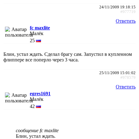
24/11/2009 19:18:15
#977719
Ответить
fc maxlite
Малёк
25
Блин, устал ждать. Сделал брагу сам. Запустил в купленном
флиппере все поперло через 3 часа.
25/11/2009 15:01:02
#978579
Ответить
egres1691
Малёк
42
сообщение fc maxlite
Блин, устал ждать.