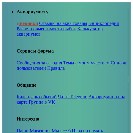
Аквариумисту
Дневники
Отзывы на аква товары
Энциклопедия
Расчет совместимости рыбок
Калькулятор
аквариумов
Сервисы форума
Сообщения за сегодня
Темы с моим участием
Список
пользователей
Правила
Общение
Календарь событий
Чат в Telegram
Аквариумисты на
карте
Группа в VK
Интересно
Наши Магазины
Мы все :)
Игра на память