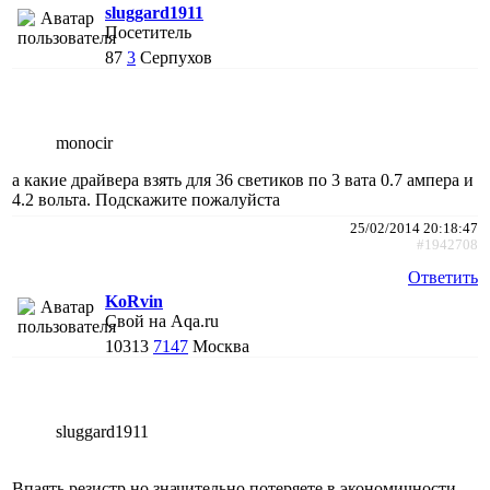
sluggard1911
Посетитель
87
3
Серпухов
monocir
а какие драйвера взять для 36 светиков по 3 вата 0.7 ампера и
4.2 вольта. Подскажите пожалуйста
25/02/2014 20:18:47
#1942708
Ответить
KoRvin
Свой на Aqa.ru
10313
7147
Москва
sluggard1911
Впаять резистр но значительно потеряете в экономичности.