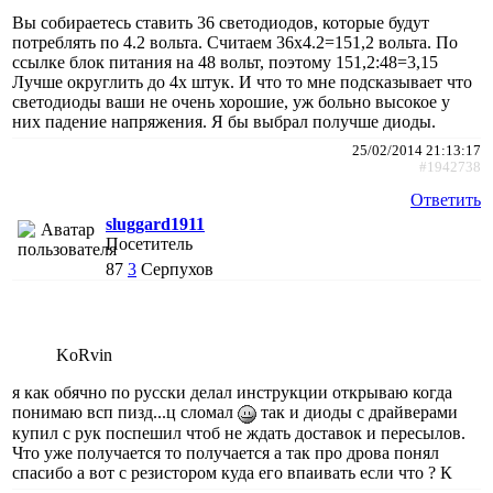
Вы собираетесь ставить 36 светодиодов, которые будут
потреблять по 4.2 вольта. Считаем 36х4.2=151,2 вольта. По
ссылке блок питания на 48 вольт, поэтому 151,2:48=3,15
Лучше округлить до 4х штук. И что то мне подсказывает что
светодиоды ваши не очень хорошие, уж больно высокое у
них падение напряжения. Я бы выбрал получше диоды.
25/02/2014 21:13:17
#1942738
Ответить
sluggard1911
Посетитель
87
3
Серпухов
KoRvin
я как обячно по русски делал инструкции открываю когда
понимаю всп пизд...ц сломал
так и диоды с драйверами
купил с рук поспешил чтоб не ждать доставок и пересылов.
Что уже получается то получается а так про дрова понял
спасибо а вот с резистором куда его впаивать если что ? К