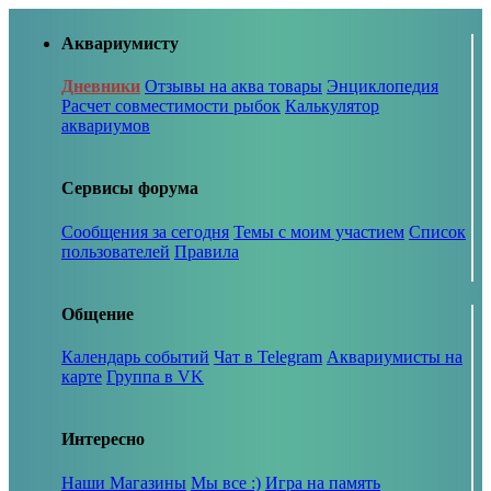
Аквариумисту
Дневники
Отзывы на аква товары
Энциклопедия
Расчет совместимости рыбок
Калькулятор
аквариумов
Сервисы форума
Сообщения за сегодня
Темы с моим участием
Список
пользователей
Правила
Общение
Календарь событий
Чат в Telegram
Аквариумисты на
карте
Группа в VK
Интересно
Наши Магазины
Мы все :)
Игра на память