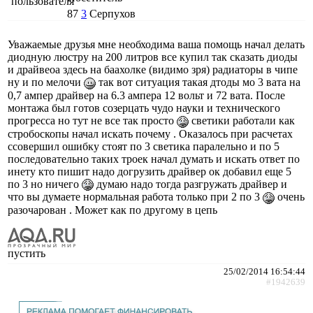
87
3
Серпухов
Уважаемые друзья мне необходима ваша помощь начал делать
диодную люстру на 200 литров все купил так сказать диоды
и драйвеоа здесь на баахолке (видимо зря) радиаторы в чипе
ну и по мелочи
так вот ситуация такая дтоды мо 3 вата на
0,7 ампер драйвер на 6.3 ампера 12 вольт и 72 вата. После
монтажа был готов созерцать чудо науки и технического
прогресса но тут не все так просто
светики работали как
стробоскопы начал искать почему . Оказалось при расчетах
ссовершил ошибку стоят по 3 светика паралельно и по 5
последовательно таких троек начал думать и искать ответ по
инету кто пишит надо догрузить драйвер ок добавил еще 5
по 3 но ничего
думаю надо тогда разгружать драйвер и
что вы думаете нормальная работа только при 2 по 3
очень
разочарован . Может как по другому в цепь
пустить
25/02/2014 16:54:44
#1942639